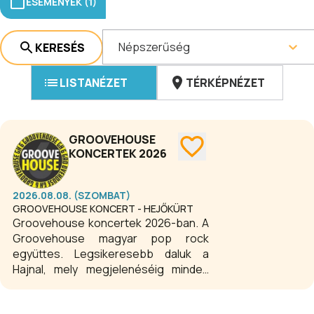
ESEMÉNYEK (1)
Népszerűség
KERESÉS
LISTANÉZET
TÉRKÉPNÉZET
GROOVEHOUSE
KONCERTEK 2026
2026.08.08. (SZOMBAT)
GROOVEHOUSE KONCERT - HEJŐKÜRT
Groovehouse koncertek 2026-ban. A
Groovehouse magyar pop rock
együttes. Legsikeresebb daluk a
Hajnal, mely megjelenéséig minden
korábbi rádiós játszási rekordot
megdönt. Slágereik: Hol vagy nagy