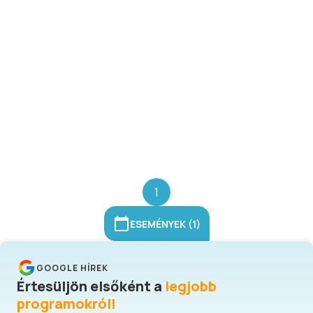
szerelem, Hajnal, Vándor, Ha újra
látom, Ébredj mellettem, Szívvel-
lélekkel, Tűz és víz, Legyen ez egy
őrült vágy.
1
ESEMÉNYEK (1)
GOOGLE HÍREK
Értesüljön elsőként a
legjobb
programokról!