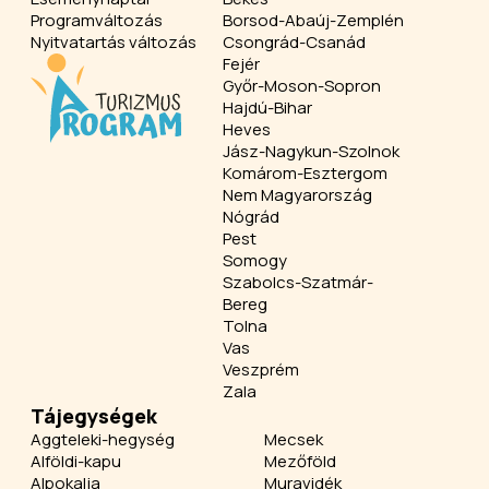
Programváltozás
Borsod-Abaúj-Zemplén
Nyitvatartás változás
Csongrád-Csanád
Fejér
Győr-Moson-Sopron
Hajdú-Bihar
Heves
Jász-Nagykun-Szolnok
Komárom-Esztergom
Nem Magyarország
Nógrád
Pest
Somogy
Szabolcs-Szatmár-
Bereg
Tolna
Vas
Veszprém
Zala
Tájegységek
Aggteleki-hegység
Mecsek
Alföldi-kapu
Mezőföld
Alpokalja
Muravidék