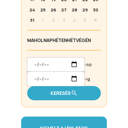
24
25
26
27
28
29
30
31
1
2
3
4
5
6
MA
HOLNAP
HÉTEN
HÉTVÉGÉN
-tól
-ig
KERESÉS