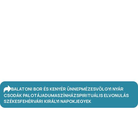
BALATONI BOR ÉS KENYÉR ÜNNEP
MÉZESVÖLGYI NYÁR
CSODÁK PALOTÁJA
DUMASZÍNHÁZ
SPIRITUÁLIS ELVONULÁS
SZÉKESFEHÉRVÁRI KIRÁLYI NAPOK
JEGYEK