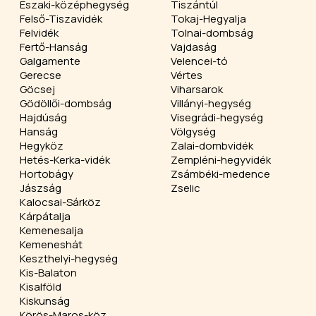
Északi-középhegység
Tiszántúl
Felső-Tiszavidék
Tokaj-Hegyalja
Felvidék
Tolnai-dombság
Fertő-Hanság
Vajdaság
Galgamente
Velencei-tó
Gerecse
Vértes
Göcsej
Viharsarok
Gödöllői-dombság
Villányi-hegység
Hajdúság
Visegrádi-hegység
Hanság
Völgység
Hegyköz
Zalai-dombvidék
Hetés-Kerka-vidék
Zempléni-hegyvidék
Hortobágy
Zsámbéki-medence
Jászság
Zselic
Kalocsai-Sárköz
Kárpátalja
Kemenesalja
Kemeneshát
Keszthelyi-hegység
Kis-Balaton
Kisalföld
Kiskunság
Körös-Maros-köz