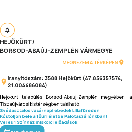
HEJŐKÜRT
/
BORSOD-ABAÚJ-ZEMPLÉN VÁRMEGYE
MEGNÉZEM A TÉRKÉPEN
Irányítószám:
3588
Hejőkürt
(
47.856357574
,
21.004486084
)
Hejőkürt település Borsod-Abaúj-Zemplén megyében, a
Tiszaújvárosi kistérségben található.
Svédasztalos vasárnapi ebédek Lillafüreden
Kóstoljon bele a főúri életbe Palotaszállónkban!
Veres 1 Színház miskolci előadások