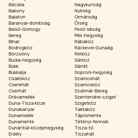
Bácska
Nagykunság
Bakony
Nyírség
Balaton
Ormánság
Baranyai-dombság
Őrség
Belső-Somogy
Pesti-síkság
Bereg
Pilis-hegység
Bihar
Rábaköz
Bodrogköz
Ráckevei-Dunaág
Börzsöny
Rétköz
Budai-hegység
Sárköz
Bükk
Sárrét
Bükkalja
Soproni-hegység
Csallóköz
Szamoshát
Cserehát
Szamosköz
Cserhát
Szatmár-Bereg
Drávamellék
Szentendrei-sziget
Duna-Tisza köze
Szigetköz
Dunakanyar
Taktaköz
Dunamellék
Tápiómente
Dunamente
Tétényi-fennsík
Dunántúli-középhegység
Tisza-tó
Erdély
Tiszahát