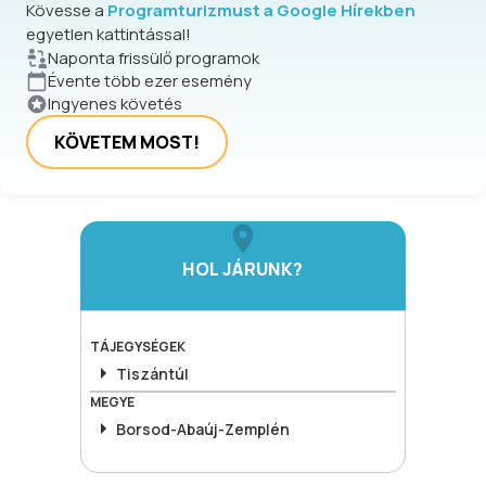
Kövesse a
Programturizmust a Google Hírekben
egyetlen kattintással!
Naponta frissülő programok
Évente több ezer esemény
Ingyenes követés
KÖVETEM MOST!
HOL JÁRUNK?
TÁJEGYSÉGEK
Tiszántúl
MEGYE
Borsod-Abaúj-Zemplén