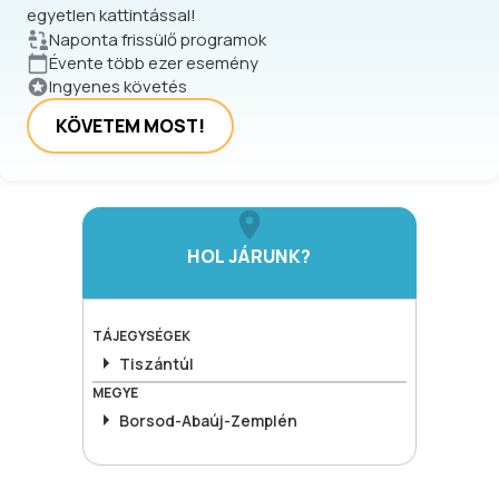
egyetlen kattintással!
Naponta frissülő programok
Évente több ezer esemény
Ingyenes követés
KÖVETEM MOST!
HOL JÁRUNK?
TÁJEGYSÉGEK
Tiszántúl
MEGYE
Borsod-Abaúj-Zemplén