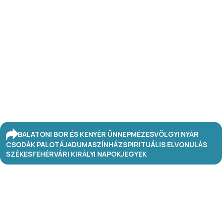
BALATONI BOR ÉS KENYÉR ÜNNEP
MÉZESVÖLGYI NYÁR
CSODÁK PALOTÁJA
DUMASZÍNHÁZ
SPIRITUÁLIS ELVONULÁS
SZÉKESFEHÉRVÁRI KIRÁLYI NAPOK
JEGYEK