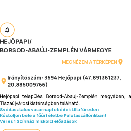
HEJŐPAPI
/
BORSOD-ABAÚJ-ZEMPLÉN VÁRMEGYE
MEGNÉZEM A TÉRKÉPEN
Irányítószám:
3594
Hejőpapi
(
47.891361237
,
20.885009766
)
Hejőpapi település Borsod-Abaúj-Zemplén megyében, a
Tiszaújvárosi kistérségben található.
Svédasztalos vasárnapi ebédek Lillafüreden
Kóstoljon bele a főúri életbe Palotaszállónkban!
Veres 1 Színház miskolci előadások