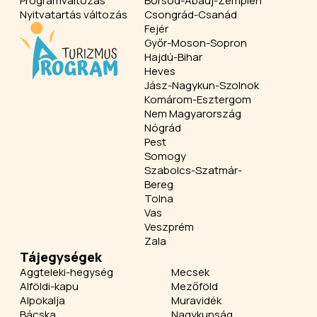
Programváltozás
Borsod-Abaúj-Zemplén
Nyitvatartás változás
Csongrád-Csanád
Fejér
Győr-Moson-Sopron
Hajdú-Bihar
Heves
Jász-Nagykun-Szolnok
Komárom-Esztergom
Nem Magyarország
Nógrád
Pest
Somogy
Szabolcs-Szatmár-
Bereg
Tolna
Vas
Veszprém
Zala
Tájegységek
Aggteleki-hegység
Mecsek
Alföldi-kapu
Mezőföld
Alpokalja
Muravidék
Bácska
Nagykunság