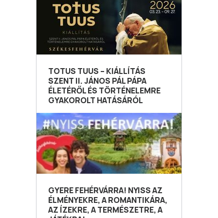
TOTUS TUUS – KIÁLLÍTÁS
SZENT II. JÁNOS PÁL PÁPA
ÉLETÉRŐL ÉS TÖRTÉNELEMRE
GYAKOROLT HATÁSÁRÓL
GYERE FEHÉRVÁRRA! NYISS AZ
ÉLMÉNYEKRE, A ROMANTIKÁRA,
AZ ÍZEKRE, A TERMÉSZETRE, A