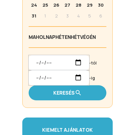
24
25
26
27
28
29
30
31
1
2
3
4
5
6
MA
HOLNAP
HÉTEN
HÉTVÉGÉN
-tól
-ig
KERESÉS
KIEMELT AJÁNLATOK