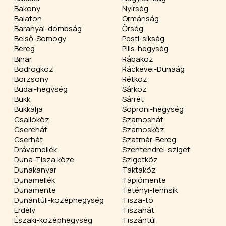
Bakony
Nyírség
Balaton
Ormánság
Baranyai-dombság
Őrség
Belső-Somogy
Pesti-síkság
Bereg
Pilis-hegység
Bihar
Rábaköz
Bodrogköz
Ráckevei-Dunaág
Börzsöny
Rétköz
Budai-hegység
Sárköz
Bükk
Sárrét
Bükkalja
Soproni-hegység
Csallóköz
Szamoshát
Cserehát
Szamosköz
Cserhát
Szatmár-Bereg
Drávamellék
Szentendrei-sziget
Duna-Tisza köze
Szigetköz
Dunakanyar
Taktaköz
Dunamellék
Tápiómente
Dunamente
Tétényi-fennsík
Dunántúli-középhegység
Tisza-tó
Erdély
Tiszahát
Északi-középhegység
Tiszántúl