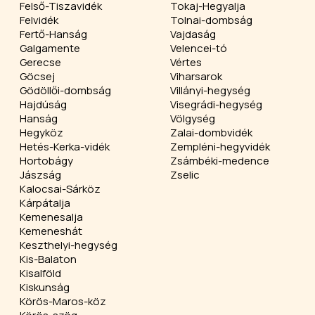
Felső-Tiszavidék
Tokaj-Hegyalja
Felvidék
Tolnai-dombság
Fertő-Hanság
Vajdaság
Galgamente
Velencei-tó
Gerecse
Vértes
Göcsej
Viharsarok
Gödöllői-dombság
Villányi-hegység
Hajdúság
Visegrádi-hegység
Hanság
Völgység
Hegyköz
Zalai-dombvidék
Hetés-Kerka-vidék
Zempléni-hegyvidék
Hortobágy
Zsámbéki-medence
Jászság
Zselic
Kalocsai-Sárköz
Kárpátalja
Kemenesalja
Kemeneshát
Keszthelyi-hegység
Kis-Balaton
Kisalföld
Kiskunság
Körös-Maros-köz