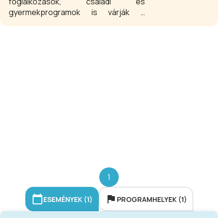
foglalkozások, családi és
gyermekprogramok is várják a
településre érkezőket. A hollóházi
kőedény- és porcelángyártásról
átfogó képet ad a Porcelánmúzeum.
1
ESEMÉNYEK (1)
PROGRAMHELYEK (1)