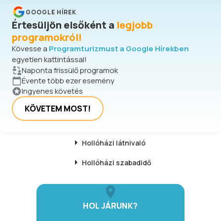
GOOGLE HÍREK
Értesüljön elsőként a
legjobb
programokról!
Kövesse a
Programturizmust a Google Hírekben
egyetlen kattintással!
Naponta frissülő programok
Évente több ezer esemény
Ingyenes követés
KÖVETEM MOST!
Hollóházi
látnivaló
Hollóházi
szabadidő
HOL JÁRUNK?