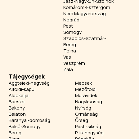
Jász-Nagykun-Szolnok
Komárom-Esztergom
Nem Magyarország
Nógrád
Pest
Somogy
Szabolcs-Szatmár-
Bereg
Tolna
Vas
Veszprém
Zala
Tájegységek
Aggteleki-hegység
Mecsek
Alföldi-kapu
Mezőföld
Alpokalja
Muravidék
Bácska
Nagykunság
Bakony
Nyírség
Balaton
Ormánság
Baranyai-dombság
Őrség
Belső-Somogy
Pesti-síkság
Bereg
Pilis-hegység
Bihar
Rábaköz