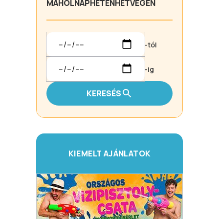
MA
HOLNAP
HÉTEN
HÉTVÉGÉN
-tól
-ig
KERESÉS
KIEMELT AJÁNLATOK