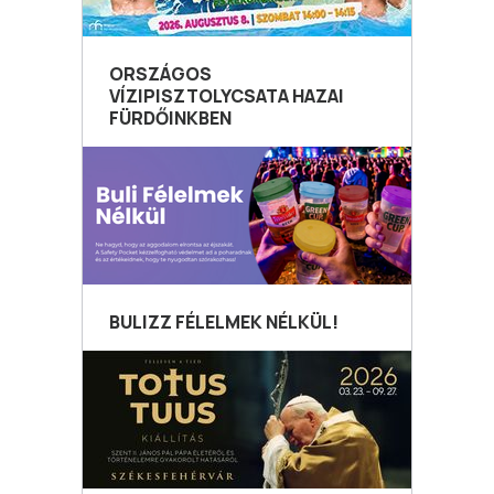
ORSZÁGOS
VÍZIPISZTOLYCSATA HAZAI
FÜRDŐINKBEN
BULIZZ FÉLELMEK NÉLKÜL!