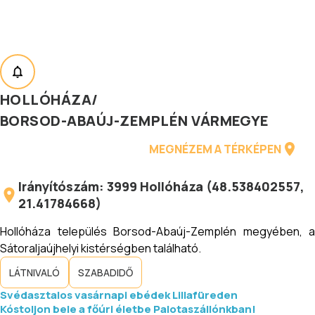
HOLLÓHÁZA
/
BORSOD-ABAÚJ-ZEMPLÉN VÁRMEGYE
MEGNÉZEM A TÉRKÉPEN
Irányítószám:
3999
Hollóháza
(
48.538402557
,
21.41784668
)
Hollóháza település Borsod-Abaúj-Zemplén megyében, a
Sátoraljaújhelyi kistérségben található.
LÁTNIVALÓ
SZABADIDŐ
Svédasztalos vasárnapi ebédek Lillafüreden
Kóstoljon bele a főúri életbe Palotaszállónkban!