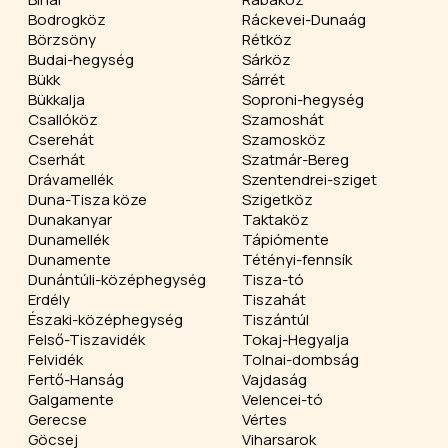
Bodrogköz
Ráckevei-Dunaág
Börzsöny
Rétköz
Budai-hegység
Sárköz
Bükk
Sárrét
Bükkalja
Soproni-hegység
Csallóköz
Szamoshát
Cserehát
Szamosköz
Cserhát
Szatmár-Bereg
Drávamellék
Szentendrei-sziget
Duna-Tisza köze
Szigetköz
Dunakanyar
Taktaköz
Dunamellék
Tápiómente
Dunamente
Tétényi-fennsík
Dunántúli-középhegység
Tisza-tó
Erdély
Tiszahát
Északi-középhegység
Tiszántúl
Felső-Tiszavidék
Tokaj-Hegyalja
Felvidék
Tolnai-dombság
Fertő-Hanság
Vajdaság
Galgamente
Velencei-tó
Gerecse
Vértes
Göcsej
Viharsarok