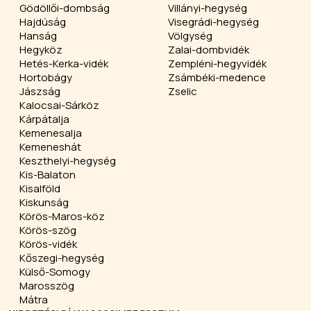
Gödöllői-dombság
Villányi-hegység
Hajdúság
Visegrádi-hegység
Hanság
Völgység
Hegyköz
Zalai-dombvidék
Hetés-Kerka-vidék
Zempléni-hegyvidék
Hortobágy
Zsámbéki-medence
Jászság
Zselic
Kalocsai-Sárköz
Kárpátalja
Kemenesalja
Kemeneshát
Keszthelyi-hegység
Kis-Balaton
Kisalföld
Kiskunság
Körös-Maros-köz
Körös-szög
Körös-vidék
Kőszegi-hegység
Külső-Somogy
Marosszög
Mátra