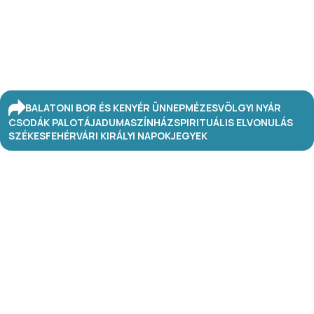
BALATONI BOR ÉS KENYÉR ÜNNEP
MÉZESVÖLGYI NYÁR
CSODÁK PALOTÁJA
DUMASZÍNHÁZ
SPIRITUÁLIS ELVONULÁS
SZÉKESFEHÉRVÁRI KIRÁLYI NAPOK
JEGYEK