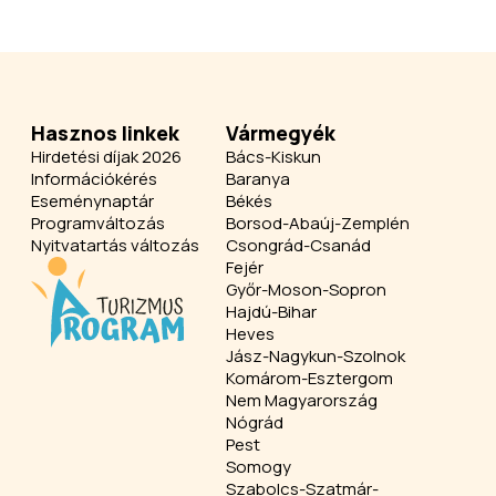
Hasznos linkek
Vármegyék
Hirdetési díjak 2026
Bács-Kiskun
Információkérés
Baranya
Eseménynaptár
Békés
Programváltozás
Borsod-Abaúj-Zemplén
Nyitvatartás változás
Csongrád-Csanád
Fejér
Győr-Moson-Sopron
Hajdú-Bihar
Heves
Jász-Nagykun-Szolnok
Komárom-Esztergom
Nem Magyarország
Nógrád
Pest
Somogy
Szabolcs-Szatmár-