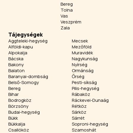
Bereg
Tolna
Vas
Veszprém
Zala
Tájegységek
Aggteleki-hegység
Mecsek
Alföldi-kapu
Mezőföld
Alpokalja
Muravidék
Bácska
Nagykunság
Bakony
Nyírség
Balaton
Ormánság
Baranyai-dombság
Őrség
Belső-Somogy
Pesti-síkság
Bereg
Pilis-hegység
Bihar
Rábaköz
Bodrogköz
Ráckevei-Dunaág
Börzsöny
Rétköz
Budai-hegység
Sárköz
Bükk
Sárrét
Bükkalja
Soproni-hegység
Csallóköz
Szamoshát