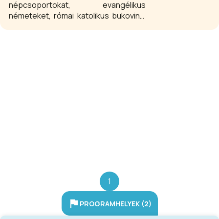
népcsoportokat, evangélikus
németeket, római katolikus bukovinai
székelyeket, nagysallói, és felvidéki
magyarokat. Az ő népművészetüknek
tárgyi hagyatékát kezdték el
összegyűjteni 1982-1983-tól a helyi,
valamint a már elszármazott,
kitelepített izményiektől. A
tájszobában látható székely
tisztaszoba, német szoba és egy
felvidéki szőttes gyűjtemény. A
berendezett szobák gazdag textil-,
bútor- és használatitárgy-
gyűjteményt mutatnak be.
1
PROGRAMHELYEK (2)