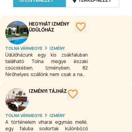
LISTANÉZET
TÉRKÉPNÉZET
HEGYHÁT IZMÉNY
ÜDÜLŐHÁZ
TOLNA VÁRMEGYE
IZMÉNY
Üdülőházunk egy kis zsákfaluban
található Tolna megye északi
csücskében, Izményben. 82
férőhelyes szállónk nem csak a nagy
létszámú gyerekcsoportokra
specializálódott. Ugyanolyan
IZMÉNYI TÁJHÁZ
lelkesedéssel és felkészültséggel
várjuk felnőtt vendégeinket is.
TOLNA VÁRMEGYE
IZMÉNY
A történelem viharai egymás mellé,
egy faluba sodortak különböző