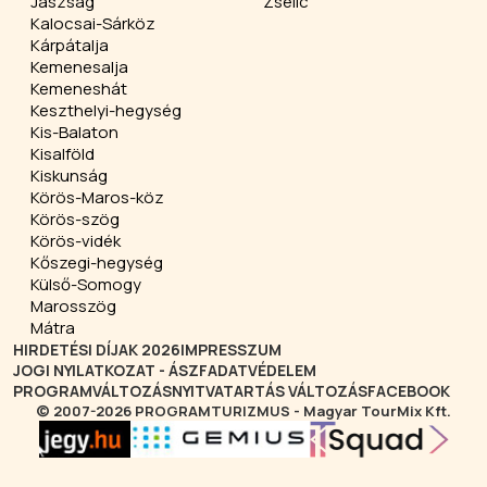
Jászság
Zselic
Kalocsai-Sárköz
Kárpátalja
Kemenesalja
Kemeneshát
Keszthelyi-hegység
Kis-Balaton
Kisalföld
Kiskunság
Körös-Maros-köz
Körös-szög
Körös-vidék
Kőszegi-hegység
Külső-Somogy
Marosszög
Mátra
HIRDETÉSI DÍJAK 2026
IMPRESSZUM
JOGI NYILATKOZAT - ÁSZF
ADATVÉDELEM
PROGRAMVÁLTOZÁS
NYITVATARTÁS VÁLTOZÁS
FACEBOOK
© 2007-2026 PROGRAMTURIZMUS - Magyar TourMix Kft.