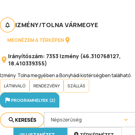
IZMÉNY
/
TOLNA VÁRMEGYE
MEGNÉZEM A TÉRKÉPEN
Irányítószám:
7353
Izmény
(
46.310768127
,
18.410339355
)
Izmény Tolna megyében a Bonyhádi kistérségben található.
LÁTNIVALÓ
RENDEZVÉNY
SZÁLLÁS
PROGRAMHELYEK (2)
Népszerűség
KERESÉS