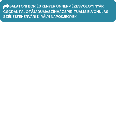
BALATONI BOR ÉS KENYÉR ÜNNEP
MÉZESVÖLGYI NYÁR
CSODÁK PALOTÁJA
DUMASZÍNHÁZ
SPIRITUÁLIS ELVONULÁS
SZÉKESFEHÉRVÁRI KIRÁLYI NAPOK
JEGYEK