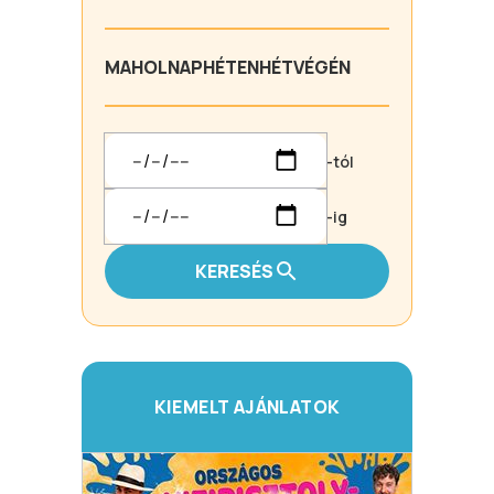
MA
HOLNAP
HÉTEN
HÉTVÉGÉN
-tól
-ig
KERESÉS
KIEMELT AJÁNLATOK