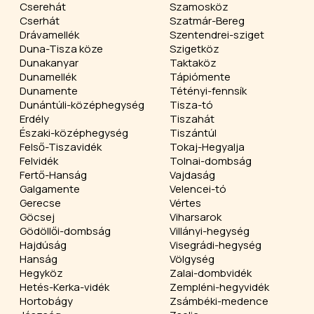
Cserehát
Szamosköz
Cserhát
Szatmár-Bereg
Drávamellék
Szentendrei-sziget
Duna-Tisza köze
Szigetköz
Dunakanyar
Taktaköz
Dunamellék
Tápiómente
Dunamente
Tétényi-fennsík
Dunántúli-középhegység
Tisza-tó
Erdély
Tiszahát
Északi-középhegység
Tiszántúl
Felső-Tiszavidék
Tokaj-Hegyalja
Felvidék
Tolnai-dombság
Fertő-Hanság
Vajdaság
Galgamente
Velencei-tó
Gerecse
Vértes
Göcsej
Viharsarok
Gödöllői-dombság
Villányi-hegység
Hajdúság
Visegrádi-hegység
Hanság
Völgység
Hegyköz
Zalai-dombvidék
Hetés-Kerka-vidék
Zempléni-hegyvidék
Hortobágy
Zsámbéki-medence