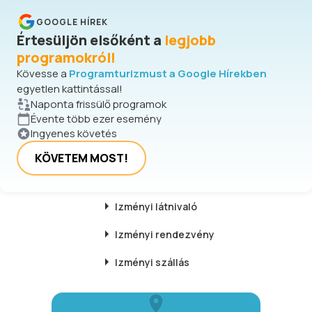
GOOGLE HÍREK
Értesüljön elsőként a
legjobb
programokról!
Kövesse a
Programturizmust a Google Hírekben
egyetlen kattintással!
Naponta frissülő programok
Évente több ezer esemény
Ingyenes követés
KÖVETEM MOST!
Izményi
látnivaló
Izményi
rendezvény
Izményi
szállás