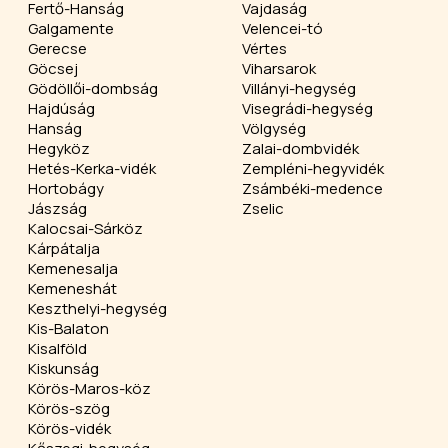
Fertő-Hanság
Vajdaság
Galgamente
Velencei-tó
Gerecse
Vértes
Göcsej
Viharsarok
Gödöllői-dombság
Villányi-hegység
Hajdúság
Visegrádi-hegység
Hanság
Völgység
Hegyköz
Zalai-dombvidék
Hetés-Kerka-vidék
Zempléni-hegyvidék
Hortobágy
Zsámbéki-medence
Jászság
Zselic
Kalocsai-Sárköz
Kárpátalja
Kemenesalja
Kemeneshát
Keszthelyi-hegység
Kis-Balaton
Kisalföld
Kiskunság
Körös-Maros-köz
Körös-szög
Körös-vidék