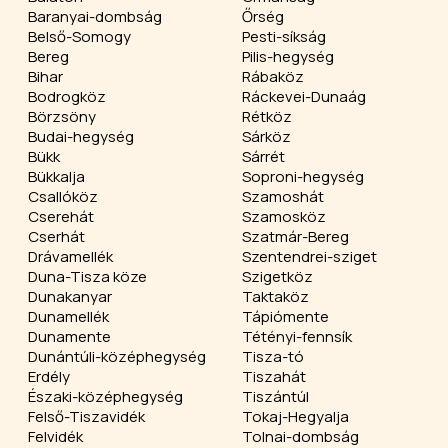
Baranyai-dombság
Őrség
Belső-Somogy
Pesti-síkság
Bereg
Pilis-hegység
Bihar
Rábaköz
Bodrogköz
Ráckevei-Dunaág
Börzsöny
Rétköz
Budai-hegység
Sárköz
Bükk
Sárrét
Bükkalja
Soproni-hegység
Csallóköz
Szamoshát
Cserehát
Szamosköz
Cserhát
Szatmár-Bereg
Drávamellék
Szentendrei-sziget
Duna-Tisza köze
Szigetköz
Dunakanyar
Taktaköz
Dunamellék
Tápiómente
Dunamente
Tétényi-fennsík
Dunántúli-középhegység
Tisza-tó
Erdély
Tiszahát
Északi-középhegység
Tiszántúl
Felső-Tiszavidék
Tokaj-Hegyalja
Felvidék
Tolnai-dombság