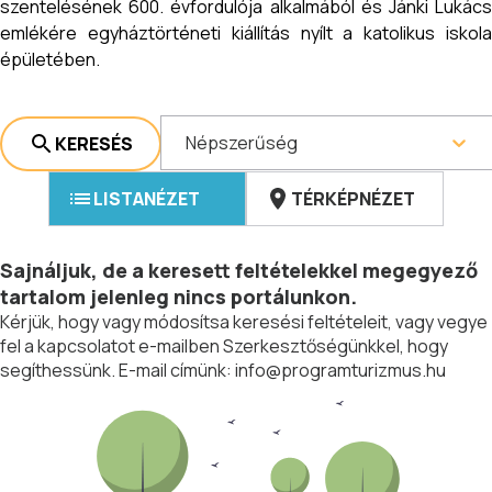
szentelésének 600. évfordulója alkalmából és Jánki Lukács
emlékére egyháztörténeti kiállítás nyílt a katolikus iskola
épületében.
Népszerűség
KERESÉS
LISTANÉZET
TÉRKÉPNÉZET
Sajnáljuk, de a keresett feltételekkel megegyező
tartalom jelenleg nincs portálunkon.
Kérjük, hogy vagy módosítsa keresési feltételeit, vagy vegye
fel a kapcsolatot e-mailben Szerkesztőségünkkel, hogy
segíthessünk. E-mail címünk:
info@programturizmus.hu