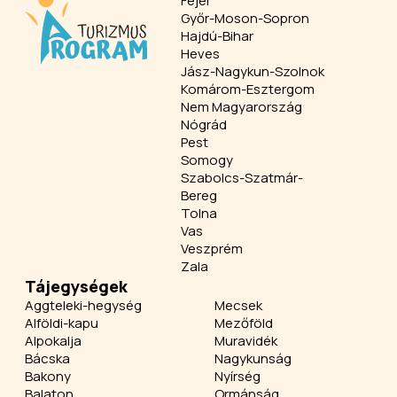
Fejér
Győr-Moson-Sopron
Hajdú-Bihar
Heves
Jász-Nagykun-Szolnok
Komárom-Esztergom
Nem Magyarország
Nógrád
Pest
Somogy
Szabolcs-Szatmár-
Bereg
Tolna
Vas
Veszprém
Zala
Tájegységek
Aggteleki-hegység
Mecsek
Alföldi-kapu
Mezőföld
Alpokalja
Muravidék
Bácska
Nagykunság
Bakony
Nyírség
Balaton
Ormánság