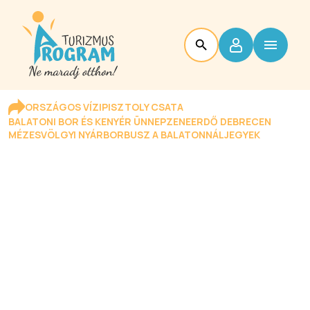
ORSZÁGOS VÍZIPISZTOLY CSATA
BALATONI BOR ÉS KENYÉR ÜNNEP
ZENEERDŐ DEBRECEN
MÉZESVÖLGYI NYÁR
BORBUSZ A BALATONNÁL
JEGYEK