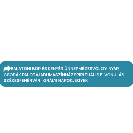
BALATONI BOR ÉS KENYÉR ÜNNEP
MÉZESVÖLGYI NYÁR
CSODÁK PALOTÁJA
DUMASZÍNHÁZ
SPIRITUÁLIS ELVONULÁS
SZÉKESFEHÉRVÁRI KIRÁLYI NAPOK
JEGYEK