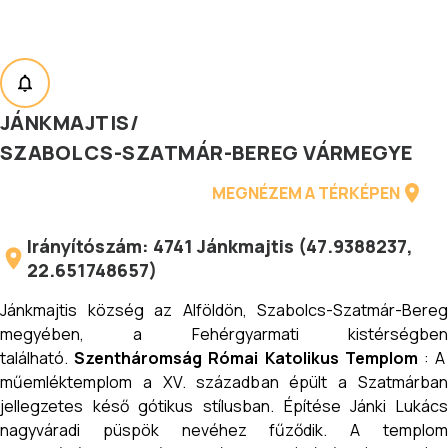
JÁNKMAJTIS
/
SZABOLCS-SZATMÁR-BEREG VÁRMEGYE
MEGNÉZEM A TÉRKÉPEN
Irányítószám:
4741
Jánkmajtis
(
47.9388237
,
22.651748657
)
Jánkmajtis község az Alföldön, Szabolcs-Szatmár-Bereg
megyében, a Fehérgyarmati kistérségben
található.
Szentháromság Római Katolikus Templom
: 
műemléktemplom a XV. században épült a Szatmárban
jellegzetes késő gótikus stílusban. Építése Jánki Lukács
nagyváradi püspök nevéhez fűződik. A templom