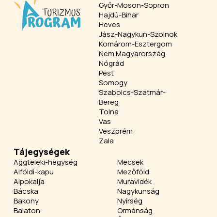
Győr-Moson-Sopron
Hajdú-Bihar
Heves
Jász-Nagykun-Szolnok
Komárom-Esztergom
Nem Magyarország
Nógrád
Pest
Somogy
Szabolcs-Szatmár-
Bereg
Tolna
Vas
Veszprém
Zala
Tájegységek
Aggteleki-hegység
Mecsek
Alföldi-kapu
Mezőföld
Alpokalja
Muravidék
Bácska
Nagykunság
Bakony
Nyírség
Balaton
Ormánság