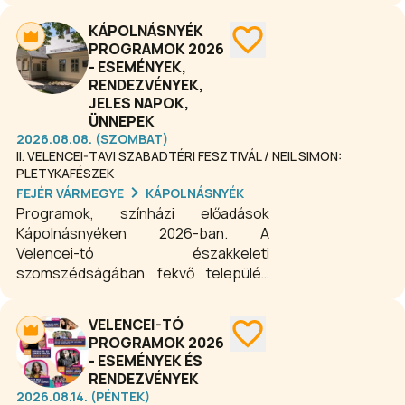
évfordulójára szervezett vacsorán
KÁPOLNÁSNYÉK
játszódik, ahol az ünnepeltek
PROGRAMOK 2026
rejtélyesen eltűnnek, a vacsora
- ESEMÉNYEK,
elmarad, és lövések hallatszanak az
RENDEZVÉNYEK,
emeleti szobából. A meghívott
JELES NAPOK,
vendégek kétségbeesetten
ÜNNEPEK
próbálják kezelni a különös helyzetet,
2026.08.08. (SZOMBAT)
II. VELENCEI-TAVI SZABADTÉRI FESZTIVÁL / NEIL SIMON:
miközben egyre több félreértés és
PLETYKAFÉSZEK
pletyka bonyolítja az estét. A darab
FEJÉR VÁRMEGYE
KÁPOLNÁSNYÉK
humorral és váratlan fordulatokkal
Programok, színházi előadások
garantál szórakoztató színházi
Kápolnásnyéken 2026-ban. A
élményt a közönség számára.
Velencei-tó északkeleti
szomszédságában fekvő település
Idén is változatos programokkal,
előadásokkal várja az érdeklődőket.
VELENCEI-TÓ
Kápolnásnyék környékén számos
PROGRAMOK 2026
kirándulási és túrázási lehetőség
- ESEMÉNYEK ÉS
közül is válogathatnak az ide érkező
RENDEZVÉNYEK
vendégek, turisták, kirándulók.
2026.08.14. (PÉNTEK)