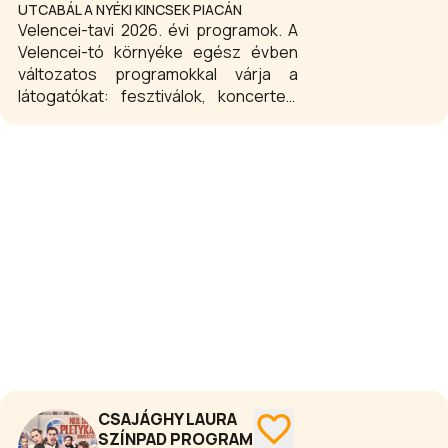
UTCABÁL A NYÉKI KINCSEK PIACÁN
Velencei-tavi 2026. évi programok. A
Velencei-tó környéke egész évben
változatos programokkal várja a
látogatókat: fesztiválok, koncertek,
családi rendezvények,
sportesemények és gasztronómiai
programok színesítik a tópart
településeinek kínálatát.
CSAJÁGHY LAURA
SZÍNPAD PROGRAM