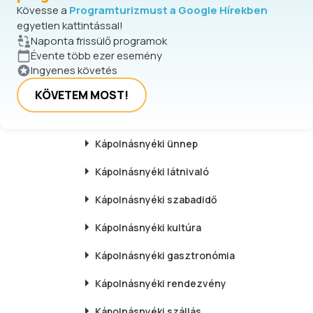
Kövesse a
Programturizmust a Google Hírekben
egyetlen kattintással!
Naponta frissülő programok
Évente több ezer esemény
Ingyenes követés
KÖVETEM MOST!
Kápolnásnyéki
ünnep
Kápolnásnyéki
látnivaló
Kápolnásnyéki
szabadidő
Kápolnásnyéki
kultúra
Kápolnásnyéki
gasztronómia
Kápolnásnyéki
rendezvény
Kápolnásnyéki
szállás