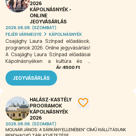
2026
KÁPOLNÁSNYÉK -
ONLINE
JEGYVÁSÁRLÁS
2026.08.08. (SZOMBAT)
FEJÉR VÁRMEGYE
KÁPOLNÁSNYÉK
Csajághy Laura Színpad előadások,
programok 2026. Online jegyvásárlás!
A Csajághy Laura Színpad előadásai
Kápolnásnyéken a kultúra és a
Ár:
8500
Ft
művészet szeretetét hozzák
közelebb a közönséghez. Színes
JEGYVÁSÁRLÁS
repertoár, színvonalas produkciók és
közvetlen hangulat jellemzi az
esteket, ahol a nézők igazi színházi
HALÁSZ-KASTÉLY
élményben részesülnek. Minden
PROGRAMOK
előadás lehetőséget ad a
KÁPOLNÁSNYÉK
kikapcsolódásra, inspirációra és
2026
felejthetetlen pillanatok megélésére.
2026.08.08. (SZOMBAT)
A szabadtéri színpadon színházi
MOLNÁR JÁNOS: A SÁRKÁNY ELLENÉBEN” CÍMŰ KIÁLLÍTÁSUNK
előadásokat, koncerteket,
RENDHAGYÓ TÁRLATVEZETÉSE