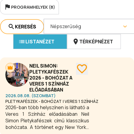
PROGRAMHELYEK (8)
Népszerűség
KERESÉS
LISTANÉZET
TÉRKÉPNÉZET
NEIL SIMON:
PLETYKAFÉSZEK
2026 - BOHÓZAT A
VERES 1 SZÍNHÁZ
ELŐADÁSÁBAN
2026.08.08. (SZOMBAT)
PLETYKAFÉSZEK - BOHÓZAT | VERES 1 SZÍNHÁZ
2026-ban több helyszínen is látható a
Veres 1 Színház előadásában Neil
Simon Pletykafészek című klasszikus
bohózata. A történet egy New York-i
alpolgármester házassági