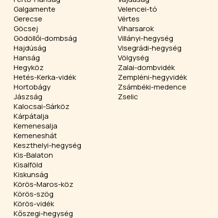
Galgamente
Velencei-tó
Gerecse
Vértes
Göcsej
Viharsarok
Gödöllői-dombság
Villányi-hegység
Hajdúság
Visegrádi-hegység
Hanság
Völgység
Hegyköz
Zalai-dombvidék
Hetés-Kerka-vidék
Zempléni-hegyvidék
Hortobágy
Zsámbéki-medence
Jászság
Zselic
Kalocsai-Sárköz
Kárpátalja
Kemenesalja
Kemeneshát
Keszthelyi-hegység
Kis-Balaton
Kisalföld
Kiskunság
Körös-Maros-köz
Körös-szög
Körös-vidék
Kőszegi-hegység