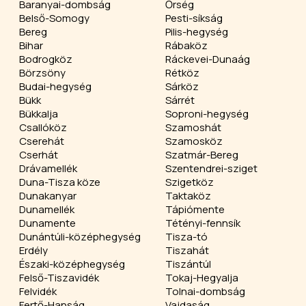
Baranyai-dombság
Őrség
Belső-Somogy
Pesti-síkság
Bereg
Pilis-hegység
Bihar
Rábaköz
Bodrogköz
Ráckevei-Dunaág
Börzsöny
Rétköz
Budai-hegység
Sárköz
Bükk
Sárrét
Bükkalja
Soproni-hegység
Csallóköz
Szamoshát
Cserehát
Szamosköz
Cserhát
Szatmár-Bereg
Drávamellék
Szentendrei-sziget
Duna-Tisza köze
Szigetköz
Dunakanyar
Taktaköz
Dunamellék
Tápiómente
Dunamente
Tétényi-fennsík
Dunántúli-középhegység
Tisza-tó
Erdély
Tiszahát
Északi-középhegység
Tiszántúl
Felső-Tiszavidék
Tokaj-Hegyalja
Felvidék
Tolnai-dombság
Fertő-Hanság
Vajdaság