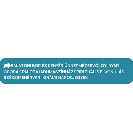
BALATONI BOR ÉS KENYÉR ÜNNEP
MÉZESVÖLGYI NYÁR
CSODÁK PALOTÁJA
DUMASZÍNHÁZ
SPIRITUÁLIS ELVONULÁS
SZÉKESFEHÉRVÁRI KIRÁLYI NAPOK
JEGYEK