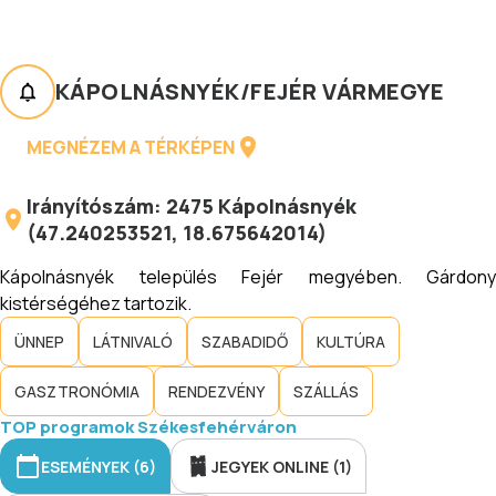
KÁPOLNÁSNYÉK
/
FEJÉR VÁRMEGYE
MEGNÉZEM A TÉRKÉPEN
Irányítószám:
2475
Kápolnásnyék
(
47.240253521
,
18.675642014
)
Kápolnásnyék település Fejér megyében. Gárdony
kistérségéhez tartozik.
ÜNNEP
LÁTNIVALÓ
SZABADIDŐ
KULTÚRA
GASZTRONÓMIA
RENDEZVÉNY
SZÁLLÁS
TOP programok Székesfehérváron
ESEMÉNYEK (6)
JEGYEK ONLINE (1)