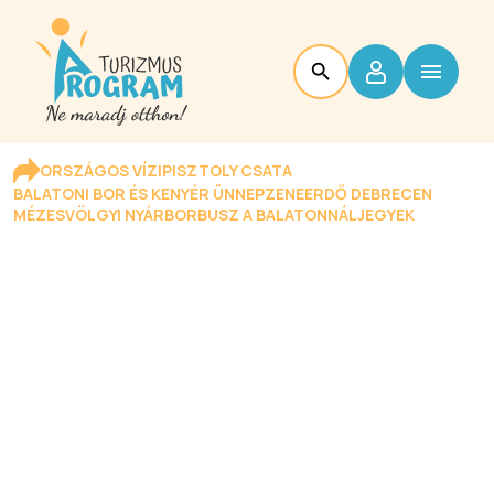
ORSZÁGOS VÍZIPISZTOLY CSATA
BALATONI BOR ÉS KENYÉR ÜNNEP
ZENEERDŐ DEBRECEN
MÉZESVÖLGYI NYÁR
BORBUSZ A BALATONNÁL
JEGYEK