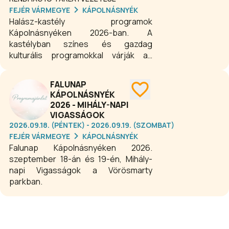
táncelőadásokat láthat és hallhat a
FEJÉR VÁRMEGYE
KÁPOLNÁSNYÉK
nagyközönség a nyári időszakban.
Halász-kastély programok
Kápolnásnyéken 2026-ban. A
kastélyban színes és gazdag
kulturális programokkal várják az
idelátogatókat egész évben.
Kastélykoncertek, kézműves
FALUNAP
foglalkozások, családi és gyermek
KÁPOLNÁSNYÉK
programok, zenés szórakoztató
2026 - MIHÁLY-NAPI
műsorok várják az érdeklődő
VIGASSÁGOK
közönséget. A kastély és gyönyörű
2026.09.18. (PÉNTEK) - 2026.09.19. (SZOMBAT)
parkja gyakran ad otthont otthont
FEJÉR VÁRMEGYE
KÁPOLNÁSNYÉK
rendezvényeknek, kiállításoknak is.
Falunap Kápolnásnyéken 2026.
szeptember 18-án és 19-én, Mihály-
napi Vigasságok a Vörösmarty
parkban.