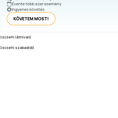
Évente több ezer esemény
Ingyenes követés
KÖVETEM MOST!
Kiscsehi
látnivaló
Kiscsehi
szabadidő