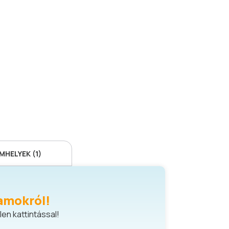
HELYEK (1)
amokról!
en kattintással!