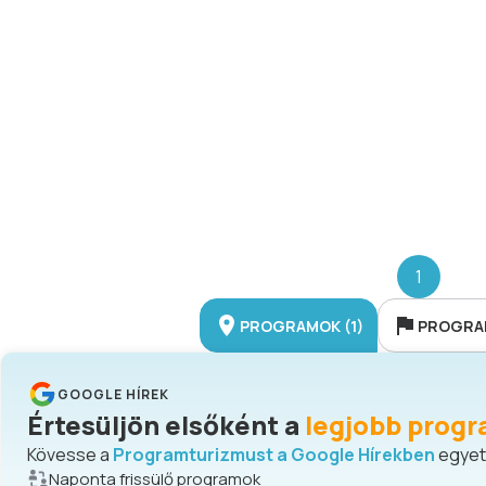
1
PROGRAMOK (1)
PROGRAM
GOOGLE HÍREK
Értesüljön elsőként a
legjobb progr
Kövesse a
Programturizmust a Google Hírekben
egyetl
Naponta frissülő programok