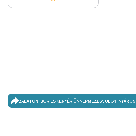
BALATONI BOR ÉS KENYÉR ÜNNEP
MÉZESVÖLGYI NYÁR
CS