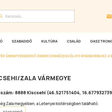
LÓ
SZABADIDŐ
KULTÚRA
CSALÁD
GASZTRONÓ
YÉR ÜNNEP
ZENEERDŐ DEBRECEN
MÉZESVÖLGYI NYÁR
BORBUSZ A 
CSEHI
/
ZALA VÁRMEGYE
tószám:
8888
Kiscsehi
(
46.521751404
,
16.677932739
ég Zala megyében, a Letenyei kistérségben található.