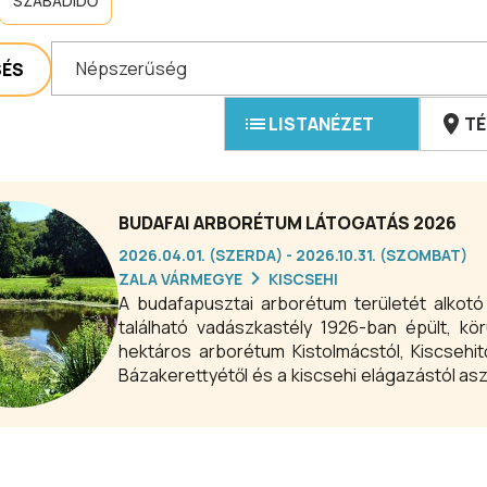
SZABADIDŐ
Népszerűség
SÉS
LISTANÉZET
TÉ
BUDAFAI ARBORÉTUM LÁTOGATÁS 2026
2026.04.01. (SZERDA) - 2026.10.31. (SZOMBAT)
ZALA VÁRMEGYE
KISCSEHI
A budafapusztai arborétum területét alkotó 
található vadászkastély 1926-ban épült, körülö
hektáros arborétum Kistolmácstól, Kiscsehit
Bázakerettyétől és a kiscsehi elágazástól aszfa
meg.