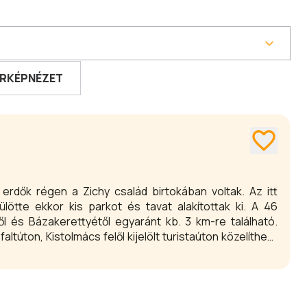
RKÉPNÉZET
erdők régen a Zichy család birtokában voltak. Az itt
tte ekkor kis parkot és tavat alakítottak ki. A 46
ől és Bázakerettyétől egyaránt kb. 3 km-re található.
ltúton, Kistolmács felől kijelölt turistaúton közelíthető