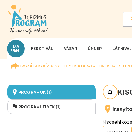
MA
FESZTIVÁL
VÁSÁR
ÜNNEP
LÁTNIVA
VAN!
ORSZÁGOS VÍZIPISZTOLY CSATA
BALATONI BOR ÉS KEN
KIS
PROGRAMOK (1)
PROGRAMHELYEK (1)
Irányí
Kiscsehi közs