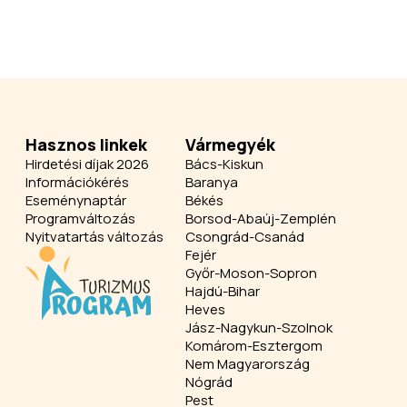
Hasznos linkek
Vármegyék
Hirdetési díjak 2026
Bács-Kiskun
Információkérés
Baranya
Eseménynaptár
Békés
Programváltozás
Borsod-Abaúj-Zemplén
Nyitvatartás változás
Csongrád-Csanád
Fejér
Győr-Moson-Sopron
Hajdú-Bihar
Heves
Jász-Nagykun-Szolnok
Komárom-Esztergom
Nem Magyarország
Nógrád
Pest