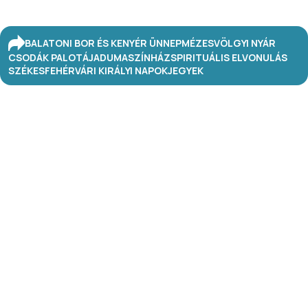
BALATONI BOR ÉS KENYÉR ÜNNEP
MÉZESVÖLGYI NYÁR
CSODÁK PALOTÁJA
DUMASZÍNHÁZ
SPIRITUÁLIS ELVONULÁS
SZÉKESFEHÉRVÁRI KIRÁLYI NAPOK
JEGYEK