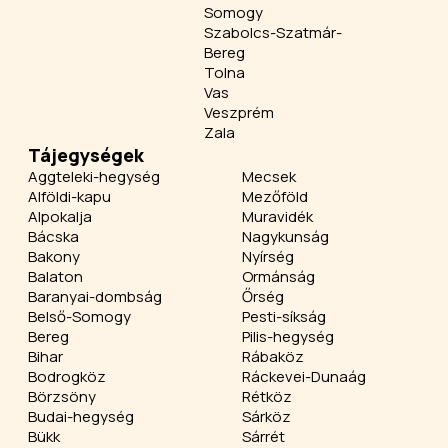
Somogy
Szabolcs-Szatmár-
Bereg
Tolna
Vas
Veszprém
Zala
Tájegységek
Aggteleki-hegység
Mecsek
Alföldi-kapu
Mezőföld
Alpokalja
Muravidék
Bácska
Nagykunság
Bakony
Nyírség
Balaton
Ormánság
Baranyai-dombság
Őrség
Belső-Somogy
Pesti-síkság
Bereg
Pilis-hegység
Bihar
Rábaköz
Bodrogköz
Ráckevei-Dunaág
Börzsöny
Rétköz
Budai-hegység
Sárköz
Bükk
Sárrét