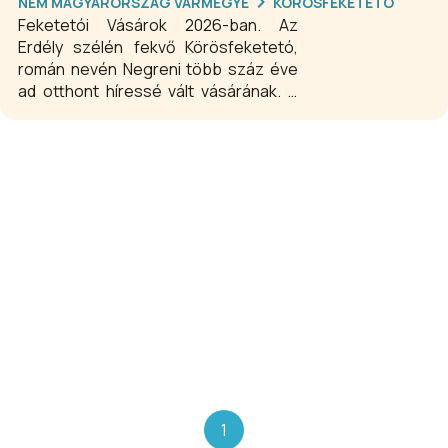
NEM MAGYARORSZÁG VÁRMEGYE
KÖRÖSFEKETETÓ
Feketetói Vásárok 2026-ban. Az
Erdély szélén fekvő Körösfeketetó,
román nevén Negreni több száz éve
ad otthont híressé vált vásárának. A
nagy hagyományokkal rendelkező
vásárt minden évben 2 alkalommal
megrendezik Körösfeketetón
(Negreni), a Sebes-Körös két partján.
1