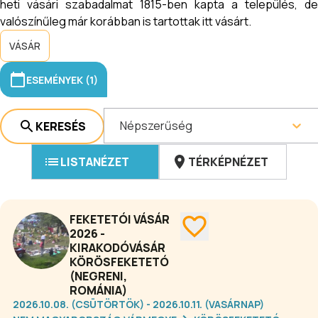
heti vásári szabadalmat 1815-ben kapta a település, de
valószínűleg már korábban is tartottak itt vásárt.
VÁSÁR
ESEMÉNYEK (1)
Népszerűség
KERESÉS
LISTANÉZET
TÉRKÉPNÉZET
FEKETETÓI VÁSÁR
2026 -
KIRAKODÓVÁSÁR
KÖRÖSFEKETETÓ
(NEGRENI,
ROMÁNIA)
2026.10.08. (CSÜTÖRTÖK) - 2026.10.11. (VASÁRNAP)