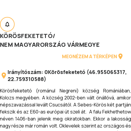
KÖRÖSFEKETETÓ
/
NEM MAGYARORSZÁG VÁRMEGYE
MEGNÉZEM A TÉRKÉPEN
Irányítószám:
0
Körösfeketetó
(
46.955065317
,
22.759310588
)
Körösfeketetó (románul Negreni) község Romániában,
Kolozs megyében. A község 2002-ben vált önállóvá, amikor
népszavazással levált Csucsától. A Sebes-Körös két partján
fekszik és az E60-as európai út szeli át. A falu Fekhethetow
néven 1406-ban jelenik meg okiratokban. Ekkor a lakosság
nagy része már román volt. Oklevelek szerint az országos és