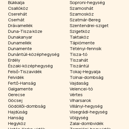
Bükkalja
Soproni-hegység
Csallóköz
Szamoshát
Cserehát
Szamosköz
Cserhát
Szatmár-Bereg
Drávamellék
Szentendrei-sziget
Duna-Tisza köze
Szigetköz
Dunakanyar
Taktaköz
Dunamellék
Tápiómente
Dunamente
Tétényi-fennsík
Dunántúli-középhegység
Tisza-tó
Erdély
Tiszahát
Északi-középhegység
Tiszántúl
Felső-Tiszavidék
Tokaj-Hegyalja
Felvidék
Tolnai-dombság
Fertő-Hanság
Vajdaság
Galgamente
Velencei-tó
Gerecse
Vértes
Göcsej
Viharsarok
Gödöllői-dombság
Villányi-hegység
Hajdúság
Visegrádi-hegység
Hanság
Völgység
Hegyköz
Zalai-dombvidék