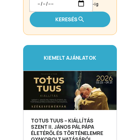
-ig
KERESÉS
KIEMELT AJÁNLATOK
TOTUS TUUS – KIÁLLÍTÁS
SZENT II. JÁNOS PÁL PÁPA
ÉLETÉRŐL ÉS TÖRTÉNELEMRE
GYAKOROLT HATÁSÁRÓL