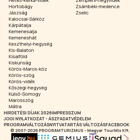
Hetés-Kerka-vidék
Zempléni-hegyvidék
Hortobágy
Zsámbéki-medence
Jászság
Zselic
Kalocsai-Sárköz
Kárpátalja
Kemenesalja
Kemeneshát
Keszthelyi-hegység
Kis-Balaton
Kisalföld
Kiskunság
Körös-Maros-köz
Körös-szög
Körös-vidék
Kőszegi-hegység
Külső-Somogy
Marosszög
Mátra
HIRDETÉSI DÍJAK 2026
IMPRESSZUM
JOGI NYILATKOZAT - ÁSZF
ADATVÉDELEM
PROGRAMVÁLTOZÁS
NYITVATARTÁS VÁLTOZÁS
FACEBOOK
© 2007-2026 PROGRAMTURIZMUS - Magyar TourMix Kft.