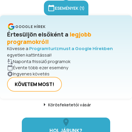
ESEMÉNYEK (1)
GOOGLE HÍREK
Értesüljön elsőként a
legjobb
programokról!
Kövesse a
Programturizmust a Google Hírekben
egyetlen kattintással!
Naponta frissülő programok
Évente több ezer esemény
Ingyenes követés
KÖVETEM MOST!
Körösfeketetói
vásár
HOL JÁRUNK?