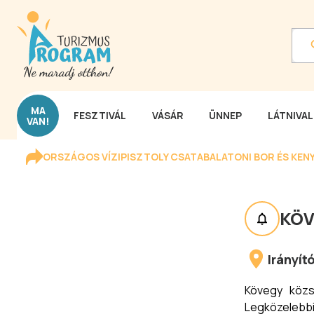
MA
FESZTIVÁL
VÁSÁR
ÜNNEP
LÁTNIVA
VAN!
ORSZÁGOS VÍZIPISZTOLY CSATA
BALATONI BOR ÉS KEN
KÖV
Irányí
Kövegy közs
Legközelebbi