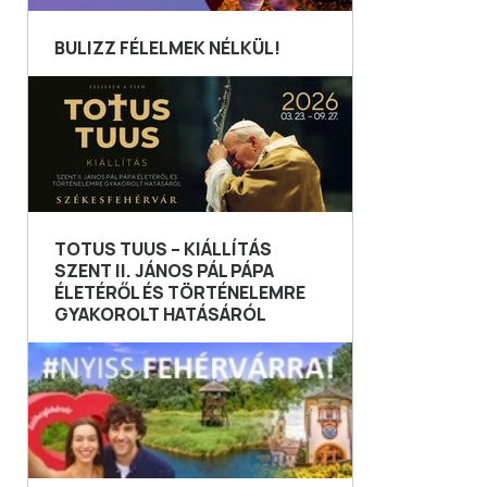
BULIZZ FÉLELMEK NÉLKÜL!
TOTUS TUUS – KIÁLLÍTÁS
SZENT II. JÁNOS PÁL PÁPA
ÉLETÉRŐL ÉS TÖRTÉNELEMRE
GYAKOROLT HATÁSÁRÓL