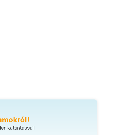
amokról!
en kattintással!