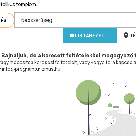
atolikus templom.
Népszerűség
SÉS
LISTANÉZET
TÉ
Sajnáljuk, de a keresett feltételekkel megegyező 
vagy módosítsa keresési feltételeit, vagy vegye fel a kapcs
:
info@programturizmus.hu