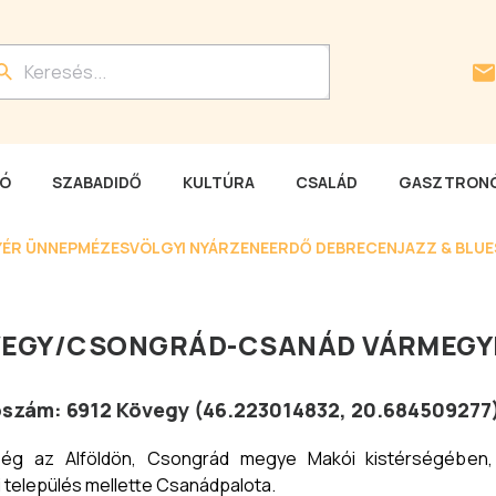
LÓ
SZABADIDŐ
KULTÚRA
CSALÁD
GASZTRONÓ
YÉR ÜNNEP
MÉZESVÖLGYI NYÁR
ZENEERDŐ DEBRECEN
JAZZ & BLU
EGY
/
CSONGRÁD-CSANÁD VÁRMEGY
tószám:
6912
Kövegy
(
46.223014832
,
20.684509277
ég az Alföldön, Csongrád megye Makói kistérségében, M
 település mellette Csanádpalota.