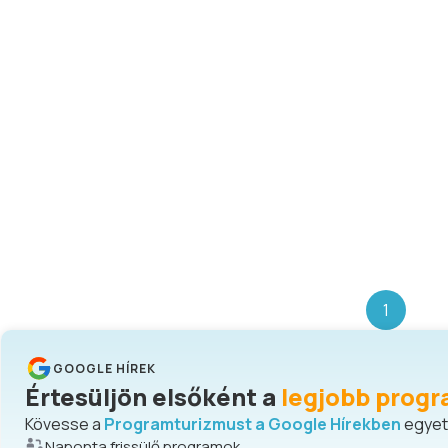
1
GOOGLE HÍREK
Értesüljön elsőként a
legjobb progr
Kövesse a
Programturizmust a Google Hírekben
egyetl
Naponta frissülő programok