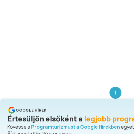
1
GOOGLE HÍREK
Értesüljön elsőként a
legjobb progr
Kövesse a
Programturizmust a Google Hírekben
egyetl
Naponta frissülő programok