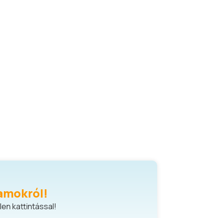
amokról!
en kattintással!