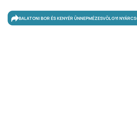
BALATONI BOR ÉS KENYÉR ÜNNEP
MÉZESVÖLGYI NYÁR
CS