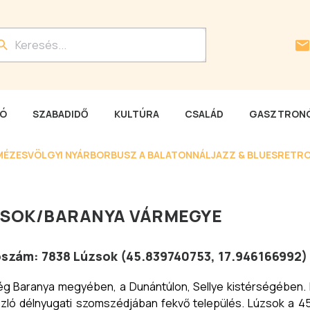
LÓ
SZABADIDŐ
KULTÚRA
CSALÁD
GASZTRONÓ
MÉZESVÖLGYI NYÁR
BORBUSZ A BALATONNÁL
JAZZ & BLUES
RETRO
ZSOK
/
BARANYA VÁRMEGYE
tószám:
7838
Lúzsok
(
45.839740753
,
17.946166992
)
g Baranya megyében, a Dunántúlon, Sellye kistérségében. 
szló délnyugati szomszédjában fekvő település. Lúzsok a 4