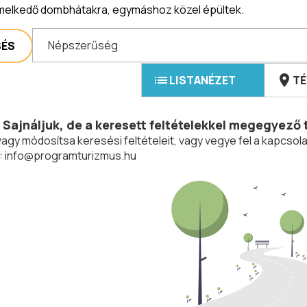
emelkedő dombhátakra, egymáshoz közel épültek.
Népszerűség
SÉS
LISTANÉZET
TÉ
Sajnáljuk, de a keresett feltételekkel megegyező 
vagy módosítsa keresési feltételeit, vagy vegye fel a kapcs
:
info@programturizmus.hu