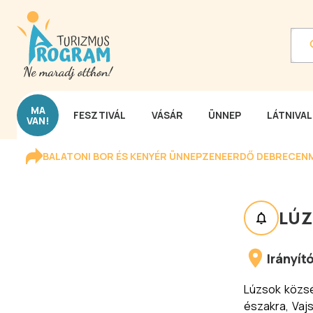
MA
FESZTIVÁL
VÁSÁR
ÜNNEP
LÁTNIVA
VAN!
BALATONI BOR ÉS KENYÉR ÜNNEP
ZENEERDŐ DEBRECEN
LÚ
Irányí
Lúzsok közsé
északra, Vaj