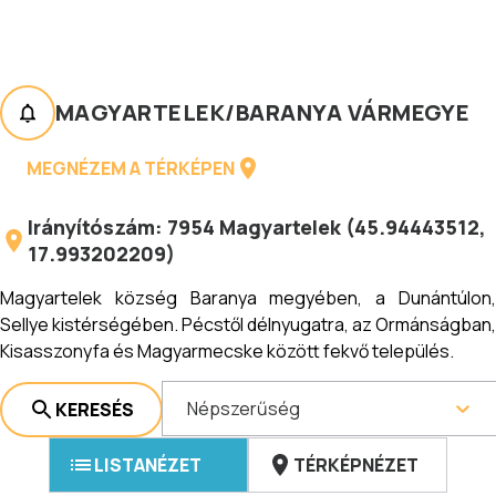
MAGYARTELEK
/
BARANYA VÁRMEGYE
MEGNÉZEM A TÉRKÉPEN
Irányítószám:
7954
Magyartelek
(
45.94443512
,
17.993202209
)
Magyartelek község Baranya megyében, a Dunántúlon,
Sellye kistérségében. Pécstől délnyugatra, az Ormánságban,
Kisasszonyfa és Magyarmecske között fekvő település.
Népszerűség
KERESÉS
LISTANÉZET
TÉRKÉPNÉZET