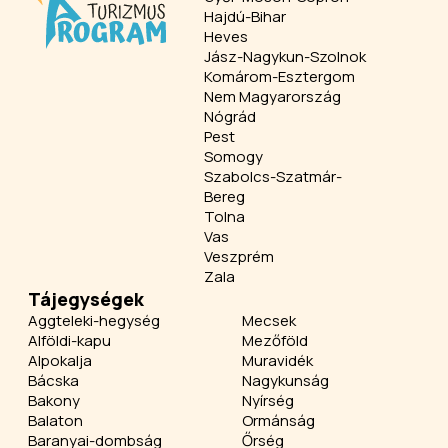
Hajdú-Bihar
Heves
Jász-Nagykun-Szolnok
Komárom-Esztergom
Nem Magyarország
Nógrád
Pest
Somogy
Szabolcs-Szatmár-
Bereg
Tolna
Vas
Veszprém
Zala
Tájegységek
Aggteleki-hegység
Mecsek
Alföldi-kapu
Mezőföld
Alpokalja
Muravidék
Bácska
Nagykunság
Bakony
Nyírség
Balaton
Ormánság
Baranyai-dombság
Őrség