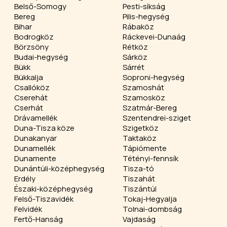
Belső-Somogy
Pesti-síkság
Bereg
Pilis-hegység
Bihar
Rábaköz
Bodrogköz
Ráckevei-Dunaág
Börzsöny
Rétköz
Budai-hegység
Sárköz
Bükk
Sárrét
Bükkalja
Soproni-hegység
Csallóköz
Szamoshát
Cserehát
Szamosköz
Cserhát
Szatmár-Bereg
Drávamellék
Szentendrei-sziget
Duna-Tisza köze
Szigetköz
Dunakanyar
Taktaköz
Dunamellék
Tápiómente
Dunamente
Tétényi-fennsík
Dunántúli-középhegység
Tisza-tó
Erdély
Tiszahát
Északi-középhegység
Tiszántúl
Felső-Tiszavidék
Tokaj-Hegyalja
Felvidék
Tolnai-dombság
Fertő-Hanság
Vajdaság