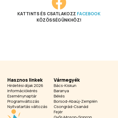
KATTINTS ÉS CSATLAKOZZ
FACEBOOK
KÖZÖSSÉGÜNKHÖZ!
Hasznos linkek
Vármegyék
Hirdetési díjak 2026
Bács-Kiskun
Információkérés
Baranya
Eseménynaptár
Békés
Programváltozás
Borsod-Abaúj-Zemplén
Nyitvatartás változás
Csongrád-Csanád
Fejér
Győr-Moson-Sopron