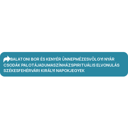
BALATONI BOR ÉS KENYÉR ÜNNEP
MÉZESVÖLGYI NYÁR
CSODÁK PALOTÁJA
DUMASZÍNHÁZ
SPIRITUÁLIS ELVONULÁS
SZÉKESFEHÉRVÁRI KIRÁLYI NAPOK
JEGYEK