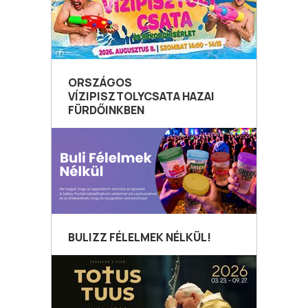
ORSZÁGOS
VÍZIPISZTOLYCSATA HAZAI
FÜRDŐINKBEN
BULIZZ FÉLELMEK NÉLKÜL!