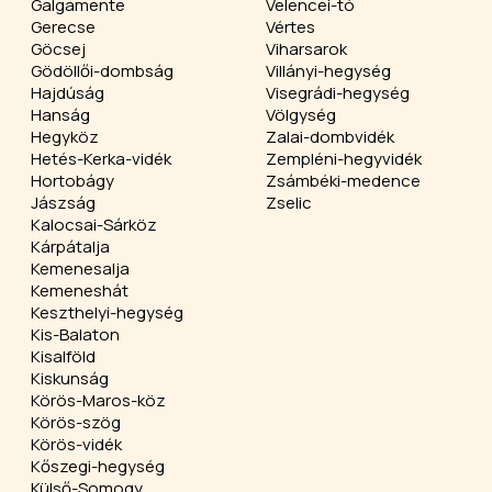
Galgamente
Velencei-tó
Gerecse
Vértes
Göcsej
Viharsarok
Gödöllői-dombság
Villányi-hegység
Hajdúság
Visegrádi-hegység
Hanság
Völgység
Hegyköz
Zalai-dombvidék
Hetés-Kerka-vidék
Zempléni-hegyvidék
Hortobágy
Zsámbéki-medence
Jászság
Zselic
Kalocsai-Sárköz
Kárpátalja
Kemenesalja
Kemeneshát
Keszthelyi-hegység
Kis-Balaton
Kisalföld
Kiskunság
Körös-Maros-köz
Körös-szög
Körös-vidék
Kőszegi-hegység
Külső-Somogy