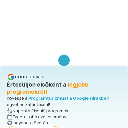
1
GOOGLE HÍREK
Értesüljön elsőként a
legjobb
programokról!
Kövesse a
Programturizmust a Google Hírekben
egyetlen kattintással!
Naponta frissülő programok
Évente több ezer esemény
Ingyenes követés