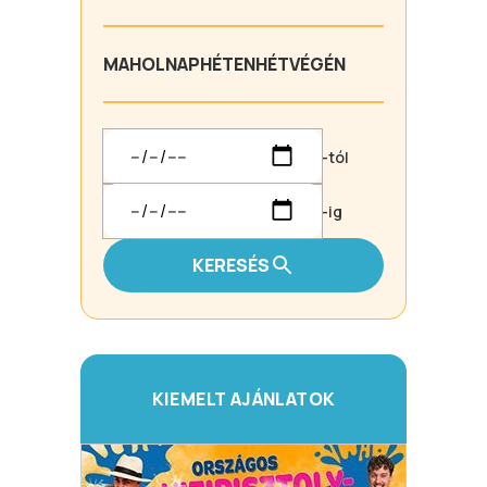
MA
HOLNAP
HÉTEN
HÉTVÉGÉN
-tól
-ig
KERESÉS
KIEMELT AJÁNLATOK