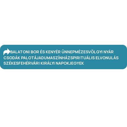
BALATONI BOR ÉS KENYÉR ÜNNEP
MÉZESVÖLGYI NYÁR
CSODÁK PALOTÁJA
DUMASZÍNHÁZ
SPIRITUÁLIS ELVONULÁS
SZÉKESFEHÉRVÁRI KIRÁLYI NAPOK
JEGYEK