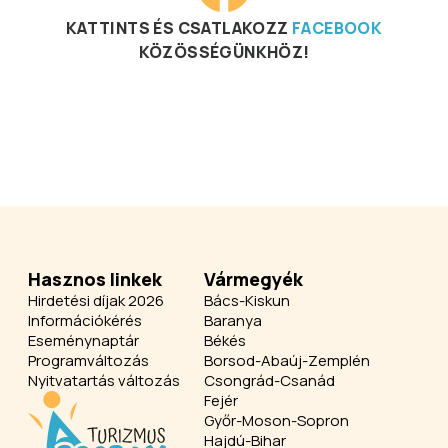
KATTINTS ÉS CSATLAKOZZ
FACEBOOK
KÖZÖSSÉGÜNKHÖZ!
Hasznos linkek
Vármegyék
Hirdetési díjak 2026
Bács-Kiskun
Információkérés
Baranya
Eseménynaptár
Békés
Programváltozás
Borsod-Abaúj-Zemplén
Nyitvatartás változás
Csongrád-Csanád
Fejér
Győr-Moson-Sopron
Hajdú-Bihar