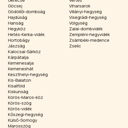
Gerecse
Vértes
Göcsej
Viharsarok
Gödöllői-dombság
Villányi-hegység
Hajdúság
Visegrádi-hegység
Hanság
Völgység
Hegyköz
Zalai-dombvidék
Hetés-Kerka-vidék
Zempléni-hegyvidék
Hortobágy
Zsámbéki-medence
Jászság
Zselic
Kalocsai-Sárköz
Kárpátalja
Kemenesalja
Kemeneshát
Keszthelyi-hegység
Kis-Balaton
Kisalföld
Kiskunság
Körös-Maros-köz
Körös-szög
Körös-vidék
Kőszegi-hegység
Külső-Somogy
Marosszög