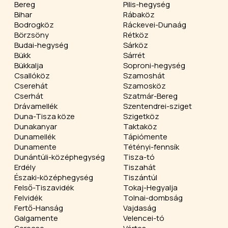
Bereg
Pilis-hegység
Bihar
Rábaköz
Bodrogköz
Ráckevei-Dunaág
Börzsöny
Rétköz
Budai-hegység
Sárköz
Bükk
Sárrét
Bükkalja
Soproni-hegység
Csallóköz
Szamoshát
Cserehát
Szamosköz
Cserhát
Szatmár-Bereg
Drávamellék
Szentendrei-sziget
Duna-Tisza köze
Szigetköz
Dunakanyar
Taktaköz
Dunamellék
Tápiómente
Dunamente
Tétényi-fennsík
Dunántúli-középhegység
Tisza-tó
Erdély
Tiszahát
Északi-középhegység
Tiszántúl
Felső-Tiszavidék
Tokaj-Hegyalja
Felvidék
Tolnai-dombság
Fertő-Hanság
Vajdaság
Galgamente
Velencei-tó