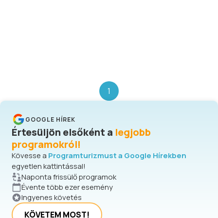
1
GOOGLE HÍREK
Értesüljön elsőként a
legjobb
programokról!
Kövesse a
Programturizmust a Google Hírekben
egyetlen kattintással!
Naponta frissülő programok
Évente több ezer esemény
Ingyenes követés
KÖVETEM MOST!