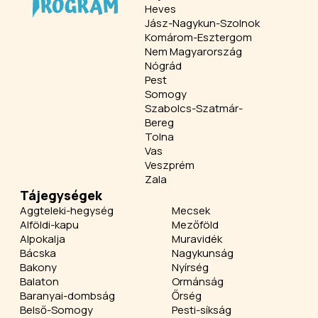
Heves
Jász-Nagykun-Szolnok
Komárom-Esztergom
Nem Magyarország
Nógrád
Pest
Somogy
Szabolcs-Szatmár-
Bereg
Tolna
Vas
Veszprém
Zala
Tájegységek
Aggteleki-hegység
Mecsek
Alföldi-kapu
Mezőföld
Alpokalja
Muravidék
Bácska
Nagykunság
Bakony
Nyírség
Balaton
Ormánság
Baranyai-dombság
Őrség
Belső-Somogy
Pesti-síkság