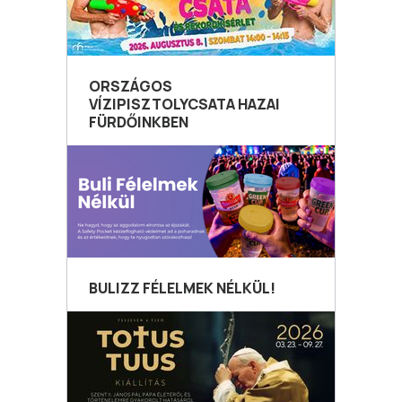
ORSZÁGOS
VÍZIPISZTOLYCSATA HAZAI
FÜRDŐINKBEN
BULIZZ FÉLELMEK NÉLKÜL!