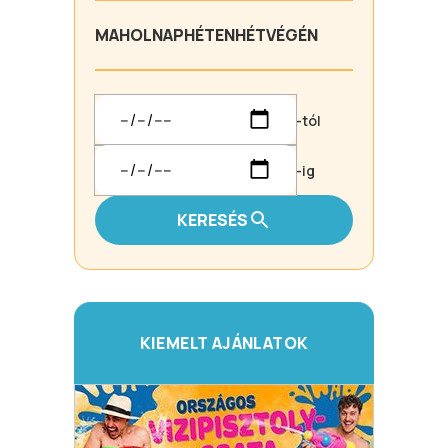
MA
HOLNAP
HÉTEN
HÉTVÉGÉN
-tól
-ig
KERESÉS
KIEMELT AJÁNLATOK