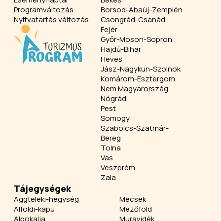
Programváltozás
Borsod-Abaúj-Zemplén
Nyitvatartás változás
Csongrád-Csanád
Fejér
Győr-Moson-Sopron
Hajdú-Bihar
Heves
Jász-Nagykun-Szolnok
Komárom-Esztergom
Nem Magyarország
Nógrád
Pest
Somogy
Szabolcs-Szatmár-
Bereg
Tolna
Vas
Veszprém
Zala
Tájegységek
Aggteleki-hegység
Mecsek
Alföldi-kapu
Mezőföld
Alpokalja
Muravidék