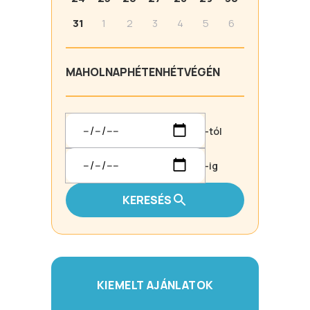
31
1
2
3
4
5
6
MA
HOLNAP
HÉTEN
HÉTVÉGÉN
-tól
-ig
KERESÉS
KIEMELT AJÁNLATOK