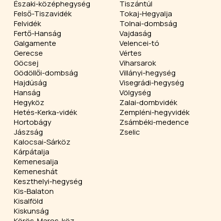
Északi-középhegység
Tiszántúl
Felső-Tiszavidék
Tokaj-Hegyalja
Felvidék
Tolnai-dombság
Fertő-Hanság
Vajdaság
Galgamente
Velencei-tó
Gerecse
Vértes
Göcsej
Viharsarok
Gödöllői-dombság
Villányi-hegység
Hajdúság
Visegrádi-hegység
Hanság
Völgység
Hegyköz
Zalai-dombvidék
Hetés-Kerka-vidék
Zempléni-hegyvidék
Hortobágy
Zsámbéki-medence
Jászság
Zselic
Kalocsai-Sárköz
Kárpátalja
Kemenesalja
Kemeneshát
Keszthelyi-hegység
Kis-Balaton
Kisalföld
Kiskunság
Körös-Maros-köz