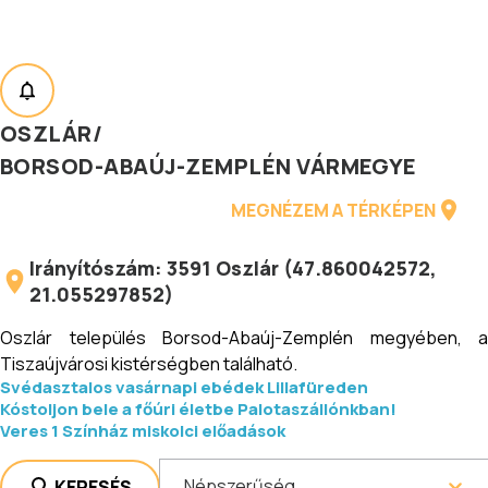
OSZLÁR
/
BORSOD-ABAÚJ-ZEMPLÉN VÁRMEGYE
MEGNÉZEM A TÉRKÉPEN
Irányítószám:
3591
Oszlár
(
47.860042572
,
21.055297852
)
Oszlár település Borsod-Abaúj-Zemplén megyében, a
Tiszaújvárosi kistérségben található.
Svédasztalos vasárnapi ebédek Lillafüreden
Kóstoljon bele a főúri életbe Palotaszállónkban!
Veres 1 Színház miskolci előadások
Népszerűség
KERESÉS