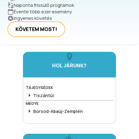
Naponta frissülő programok
Évente több ezer esemény
Ingyenes követés
KÖVETEM MOST!
HOL JÁRUNK?
TÁJEGYSÉGEK
Tiszántúl
MEGYE
Borsod-Abaúj-Zemplén