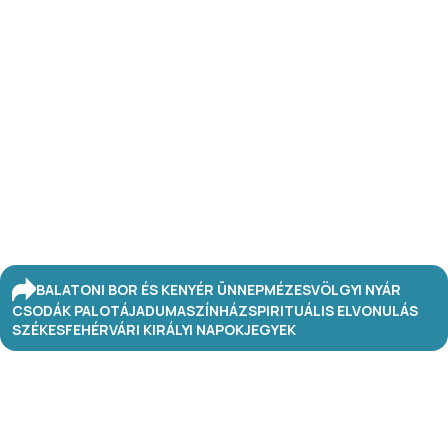
BALATONI BOR ÉS KENYÉR ÜNNEP
MÉZESVÖLGYI NYÁR
CSODÁK PALOTÁJA
DUMASZÍNHÁZ
SPIRITUÁLIS ELVONULÁS
SZÉKESFEHÉRVÁRI KIRÁLYI NAPOK
JEGYEK