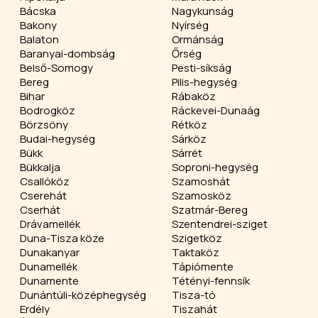
Bácska
Nagykunság
Bakony
Nyírség
Balaton
Ormánság
Baranyai-dombság
Őrség
Belső-Somogy
Pesti-síkság
Bereg
Pilis-hegység
Bihar
Rábaköz
Bodrogköz
Ráckevei-Dunaág
Börzsöny
Rétköz
Budai-hegység
Sárköz
Bükk
Sárrét
Bükkalja
Soproni-hegység
Csallóköz
Szamoshát
Cserehát
Szamosköz
Cserhát
Szatmár-Bereg
Drávamellék
Szentendrei-sziget
Duna-Tisza köze
Szigetköz
Dunakanyar
Taktaköz
Dunamellék
Tápiómente
Dunamente
Tétényi-fennsík
Dunántúli-középhegység
Tisza-tó
Erdély
Tiszahát