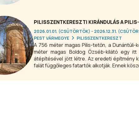
PILISSZENTKERESZTI KIRÁNDULÁS A PILI
2026.01.01. (CSÜTÖRTÖK) - 2026.12.31. (CSÜTÖ
PEST VÁRMEGYE
PILISSZENTKERESZT
A 756 méter magas Pilis-tetőn, a Dunántúli
méter magas Boldog Özséb-kilátó egy itt á
átépítésével jött létre. Az eredeti építmény 
falát függőleges fatartók alkotják. Ennek kösz
„nyílik meg” a Pilis-tető körpanorámája.