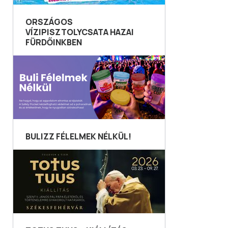
ORSZÁGOS
VÍZIPISZTOLYCSATA HAZAI
FÜRDŐINKBEN
BULIZZ FÉLELMEK NÉLKÜL!