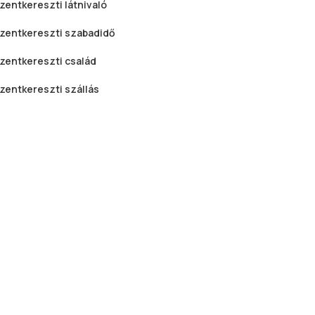
szentkereszti
látnivaló
szentkereszti
szabadidő
szentkereszti
család
szentkereszti
szállás