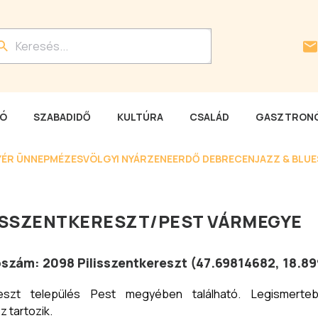
LÓ
SZABADIDŐ
KULTÚRA
CSALÁD
GASZTRONÓ
YÉR ÜNNEP
MÉZESVÖLGYI NYÁR
ZENEERDŐ DEBRECEN
JAZZ & BLU
ISSZENTKERESZT
/
PEST VÁRMEGYE
tószám:
2098
Pilisszentkereszt
(
47.69814682
,
18.8
ereszt település Pest megyében található. Legismert
 tartozik.