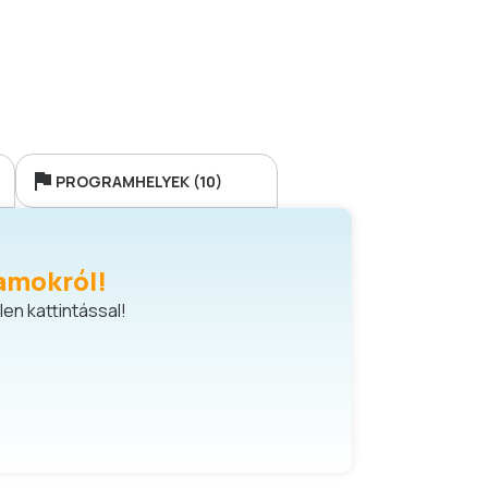
PROGRAMHELYEK (10)
amokról!
en kattintással!