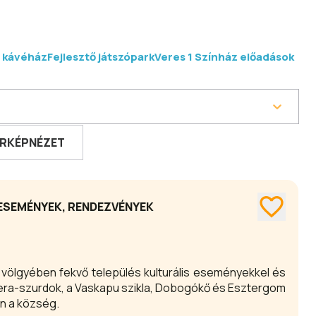
 kávéház
Fejlesztő játszópark
Veres 1 Színház előadások
RKÉPNÉZET
ESEMÉNYEK, RENDEZVÉNYEK
s völgyében fekvő település kulturális eseményekkel és
 A Dera-szurdok, a Vaskapu szikla, Dobogókő és Esztergom
n a község.