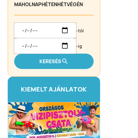
MA
HOLNAP
HÉTEN
HÉTVÉGÉN
-tól
-ig
KERESÉS
KIEMELT AJÁNLATOK