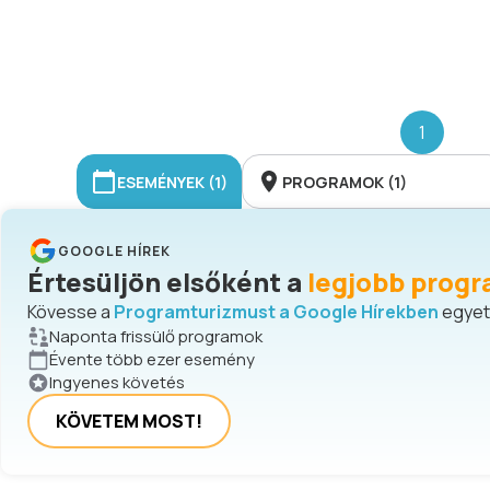
1
ESEMÉNYEK (1)
PROGRAMOK (1)
GOOGLE HÍREK
Értesüljön elsőként a
legjobb progr
Kövesse a
Programturizmust a Google Hírekben
egyetl
Naponta frissülő programok
Évente több ezer esemény
Ingyenes követés
KÖVETEM MOST!