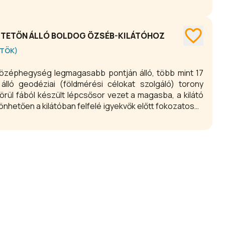
S-TETŐN ÁLLÓ BOLDOG ÖZSÉB-KILÁTÓHOZ
RTÖK)
-középhegység legmagasabb pontján álló, több mint 17
lló geodéziai (földmérési célokat szolgáló) torony
körül fából készült lépcsősor vezet a magasba, a kilátó
önhetően a kilátóban felfelé igyekvők előtt fokozatosan