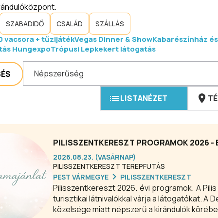
irándulóközpont.
SZABADIDŐ
CSALÁD
SZÁLLÁS
 vacsora + tűzijáték
Vegas Dinner & Show
Kabarészínház és
ítás Hungexpo
Trópusi Lepkekert látogatás
Népszerűség
SÉS
LISTANÉZET
TÉ
PILISSZENTKERESZT PROGRAMOK 2026 - 
2026.08.23. (VASÁRNAP)
PILISSZENTKERESZT TEREPFUTÁS
PEST VÁRMEGYE
PILISSZENTKERESZT
Pilisszentkereszt 2026. évi programok. A Pili
turisztikai látnivalókkal várja a látogatókat.
közelsége miatt népszerű a kirándulók körébe