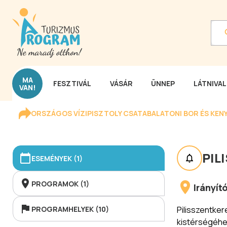
MA
FESZTIVÁL
VÁSÁR
ÜNNEP
LÁTNIVA
VAN!
ORSZÁGOS VÍZIPISZTOLY CSATA
BALATONI BOR ÉS KEN
PIL
ESEMÉNYEK (1)
PROGRAMOK (1)
Irányí
PROGRAMHELYEK (10)
Pilisszentk
kistérségéhez