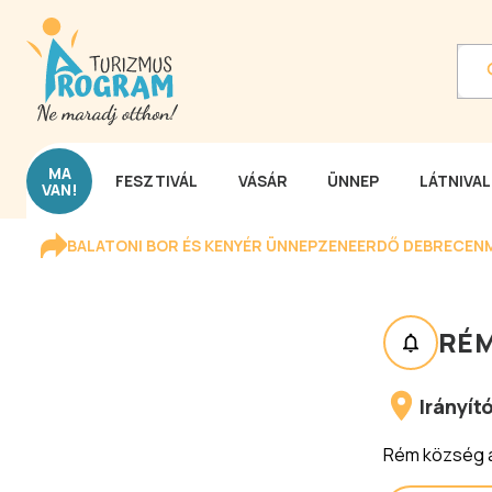
MA
FESZTIVÁL
VÁSÁR
ÜNNEP
LÁTNIVA
VAN!
BALATONI BOR ÉS KENYÉR ÜNNEP
ZENEERDŐ DEBRECEN
RÉ
Irányí
Rém község a