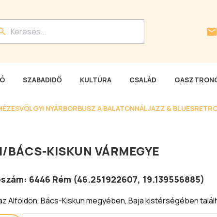
LÓ
SZABADIDŐ
KULTÚRA
CSALÁD
GASZTRONÓ
MÉZESVÖLGYI NYÁR
BORBUSZ A BALATONNÁL
JAZZ & BLUES
RETRO
M
/
BÁCS-KISKUN VÁRMEGYE
tószám:
6446
Rém
(
46.251922607
,
19.139556885
)
z Alföldön, Bács-Kiskun megyében, Baja kistérségében talál