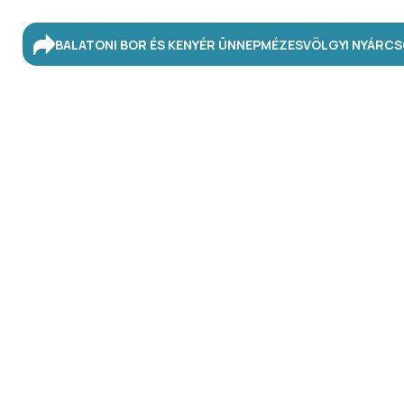
BALATONI BOR ÉS KENYÉR ÜNNEP
MÉZESVÖLGYI NYÁR
CS