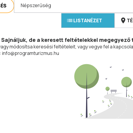
Népszerűség
SÉS
LISTANÉZET
TÉ
Sajnáljuk, de a keresett feltételekkel megegyező 
vagy módosítsa keresési feltételeit, vagy vegye fel a kapcs
:
info@programturizmus.hu