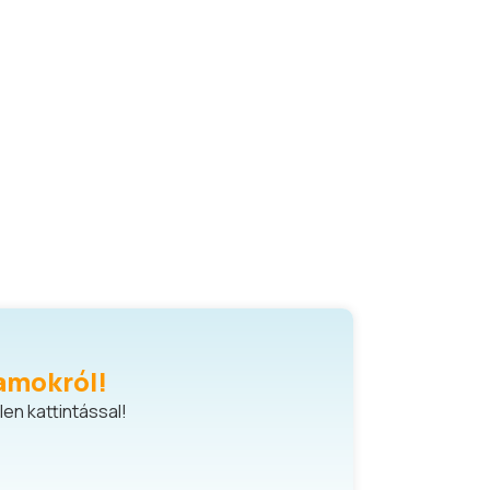
amokról!
en kattintással!