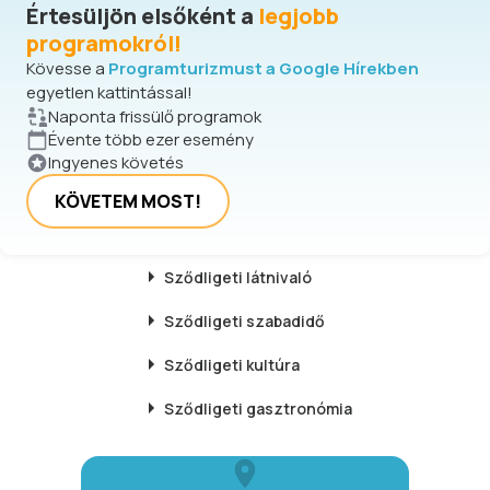
Értesüljön elsőként a
legjobb
programokról!
Kövesse a
Programturizmust a Google Hírekben
egyetlen kattintással!
Naponta frissülő programok
Évente több ezer esemény
Ingyenes követés
KÖVETEM MOST!
Sződligeti
látnivaló
Sződligeti
szabadidő
Sződligeti
kultúra
Sződligeti
gasztronómia