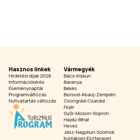
Hasznos linkek
Vármegyék
Hirdetési díjak 2026
Bács-Kiskun
Információkérés
Baranya
Eseménynaptár
Békés
Programváltozás
Borsod-Abaúj-Zemplén
Nyitvatartás változás
Csongrád-Csanád
Fejér
Győr-Moson-Sopron
Hajdú-Bihar
Heves
Jász-Nagykun-Szolnok
Komárom-Esztergom