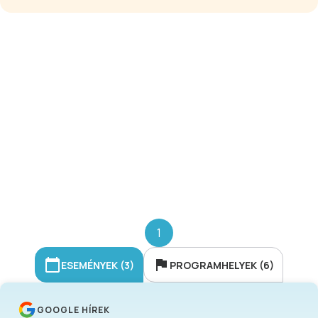
téren. A belépés ingyenes!
1
ESEMÉNYEK (3)
PROGRAMHELYEK (6)
GOOGLE HÍREK