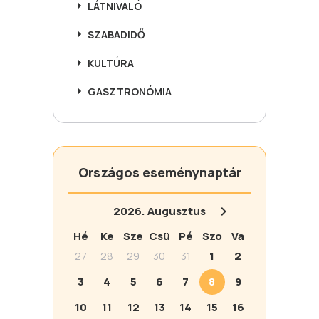
LÁTNIVALÓ
SZABADIDŐ
KULTÚRA
GASZTRONÓMIA
Országos eseménynaptár
2026.
Augusztus
Hé
Ke
Sze
Csü
Pé
Szo
Va
27
28
29
30
31
1
2
3
4
5
6
7
8
9
10
11
12
13
14
15
16