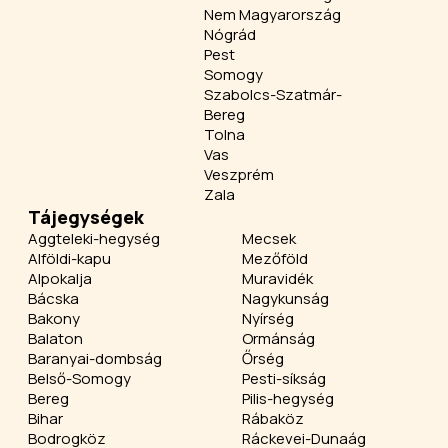
Nem Magyarország
Nógrád
Pest
Somogy
Szabolcs-Szatmár-
Bereg
Tolna
Vas
Veszprém
Zala
Tájegységek
Aggteleki-hegység
Mecsek
Alföldi-kapu
Mezőföld
Alpokalja
Muravidék
Bácska
Nagykunság
Bakony
Nyírség
Balaton
Ormánság
Baranyai-dombság
Őrség
Belső-Somogy
Pesti-síkság
Bereg
Pilis-hegység
Bihar
Rábaköz
Bodrogköz
Ráckevei-Dunaág