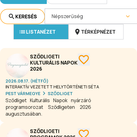
Népszerűség
KERESÉS
LISTANÉZET
TÉRKÉPNÉZET
SZŐDLIGETI
KULTURÁLIS NAPOK
2026
2026.08.17. (HÉTFŐ)
INTERAKTÍV VEZETETT HELYTÖRTÉNETI SÉTA
PEST VÁRMEGYE
SZŐDLIGET
Sződliget Kulturális Napok nyárzáró
programsorozat Sződligeten 2026
augusztusában.
SZŐDLIGETI