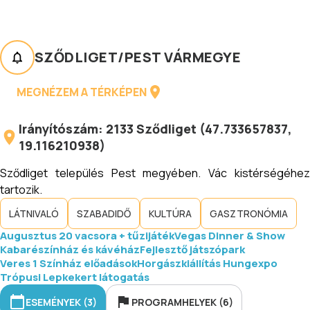
SZŐDLIGET
/
PEST VÁRMEGYE
MEGNÉZEM A TÉRKÉPEN
Irányítószám:
2133
Sződliget
(
47.733657837
,
19.116210938
)
Sződliget település Pest megyében. Vác kistérségéhez
tartozik.
LÁTNIVALÓ
SZABADIDŐ
KULTÚRA
GASZTRONÓMIA
Augusztus 20 vacsora + tűzijáték
Vegas Dinner & Show
Kabarészínház és kávéház
Fejlesztő játszópark
Veres 1 Színház előadások
Horgászkiállítás Hungexpo
Trópusi Lepkekert látogatás
ESEMÉNYEK (3)
PROGRAMHELYEK (6)