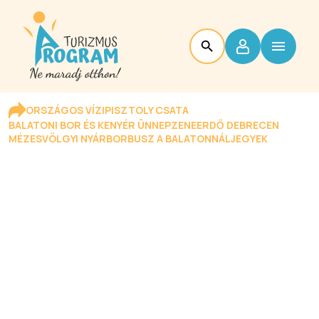
ORSZÁGOS VÍZIPISZTOLY CSATA
BALATONI BOR ÉS KENYÉR ÜNNEP
ZENEERDŐ DEBRECEN
MÉZESVÖLGYI NYÁR
BORBUSZ A BALATONNÁL
JEGYEK