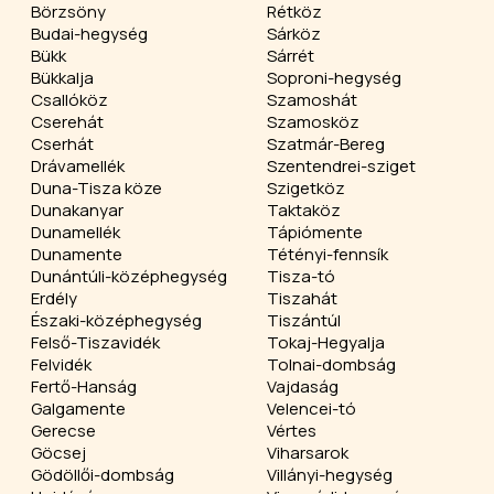
Börzsöny
Rétköz
Budai-hegység
Sárköz
Bükk
Sárrét
Bükkalja
Soproni-hegység
Csallóköz
Szamoshát
Cserehát
Szamosköz
Cserhát
Szatmár-Bereg
Drávamellék
Szentendrei-sziget
Duna-Tisza köze
Szigetköz
Dunakanyar
Taktaköz
Dunamellék
Tápiómente
Dunamente
Tétényi-fennsík
Dunántúli-középhegység
Tisza-tó
Erdély
Tiszahát
Északi-középhegység
Tiszántúl
Felső-Tiszavidék
Tokaj-Hegyalja
Felvidék
Tolnai-dombság
Fertő-Hanság
Vajdaság
Galgamente
Velencei-tó
Gerecse
Vértes
Göcsej
Viharsarok
Gödöllői-dombság
Villányi-hegység