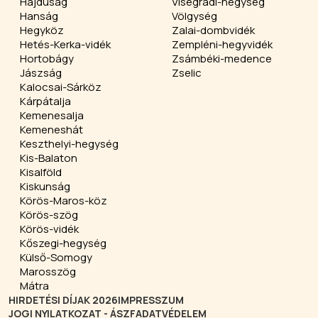
Hajdúság
Visegrádi-hegység
Hanság
Völgység
Hegyköz
Zalai-dombvidék
Hetés-Kerka-vidék
Zempléni-hegyvidék
Hortobágy
Zsámbéki-medence
Jászság
Zselic
Kalocsai-Sárköz
Kárpátalja
Kemenesalja
Kemeneshát
Keszthelyi-hegység
Kis-Balaton
Kisalföld
Kiskunság
Körös-Maros-köz
Körös-szög
Körös-vidék
Kőszegi-hegység
Külső-Somogy
Marosszög
Mátra
HIRDETÉSI DÍJAK 2026
IMPRESSZUM
JOGI NYILATKOZAT - ÁSZF
ADATVÉDELEM