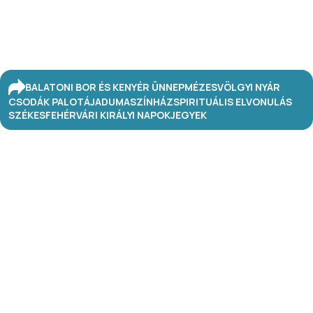
BALATONI BOR ÉS KENYÉR ÜNNEP
MÉZESVÖLGYI NYÁR
CSODÁK PALOTÁJA
DUMASZÍNHÁZ
SPIRITUÁLIS ELVONULÁS
SZÉKESFEHÉRVÁRI KIRÁLYI NAPOK
JEGYEK