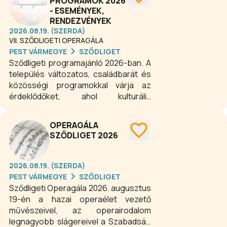
PROGRAMOK 2026
- ESEMÉNYEK,
RENDEZVÉNYEK
2026.08.19. (SZERDA)
VII. SZŐDLIGETI OPERAGÁLA
PEST VÁRMEGYE
SZŐDLIGET
Sződligeti programajánló 2026-ban. A
település változatos, családbarát és
közösségi programokkal várja az
érdeklődőket, ahol kulturális
rendezvények, ünnepi események és
szabadtéri programok színesítik az
OPERAGÁLA
évet. A sződligeti programajánló
SZŐDLIGET 2026
egész évben kínál kikapcsolódási
lehetőségeket a helyiek és az
idelátogatók számára egyaránt.
2026.08.19. (SZERDA)
PEST VÁRMEGYE
SZŐDLIGET
Sződligeti Operagála 2026. augusztus
19-én a hazai operaélet vezető
művészeivel, az operairodalom
legnagyobb slágereivel a Szabadság