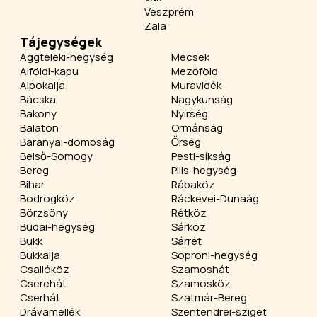
Veszprém
Zala
Tájegységek
Aggteleki-hegység
Mecsek
Alföldi-kapu
Mezőföld
Alpokalja
Muravidék
Bácska
Nagykunság
Bakony
Nyírség
Balaton
Ormánság
Baranyai-dombság
Őrség
Belső-Somogy
Pesti-síkság
Bereg
Pilis-hegység
Bihar
Rábaköz
Bodrogköz
Ráckevei-Dunaág
Börzsöny
Rétköz
Budai-hegység
Sárköz
Bükk
Sárrét
Bükkalja
Soproni-hegység
Csallóköz
Szamoshát
Cserehát
Szamosköz
Cserhát
Szatmár-Bereg
Drávamellék
Szentendrei-sziget