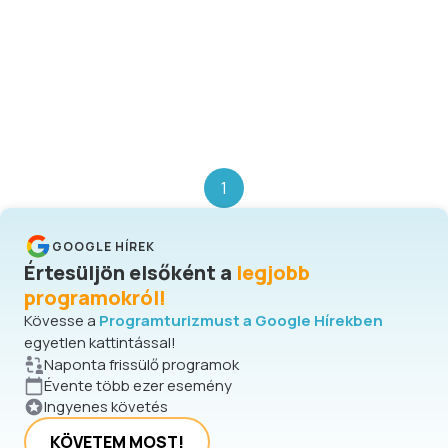
1
GOOGLE HÍREK
Értesüljön elsőként a
legjobb
programokról!
Kövesse a
Programturizmust a Google Hírekben
egyetlen kattintással!
Naponta frissülő programok
Évente több ezer esemény
Ingyenes követés
KÖVETEM MOST!