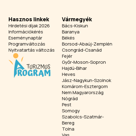
Hasznos linkek
Vármegyék
Hirdetési díjak 2026
Bács-Kiskun
Információkérés
Baranya
Eseménynaptár
Békés
Programváltozás
Borsod-Abaúj-Zemplén
Nyitvatartás változás
Csongrád-Csanád
Fejér
Győr-Moson-Sopron
Hajdú-Bihar
Heves
Jász-Nagykun-Szolnok
Komárom-Esztergom
Nem Magyarország
Nógrád
Pest
Somogy
Szabolcs-Szatmár-
Bereg
Tolna
Vas