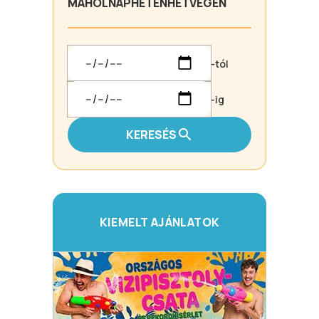
MA
HOLNAP
HÉTEN
HÉTVÉGÉN
-tól
-ig
KERESÉS
KIEMELT AJÁNLATOK