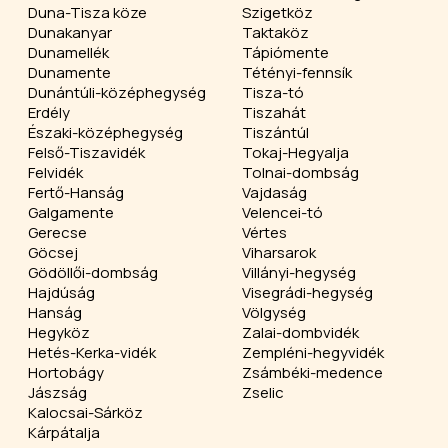
Duna-Tisza köze
Szigetköz
Dunakanyar
Taktaköz
Dunamellék
Tápiómente
Dunamente
Tétényi-fennsík
Dunántúli-középhegység
Tisza-tó
Erdély
Tiszahát
Északi-középhegység
Tiszántúl
Felső-Tiszavidék
Tokaj-Hegyalja
Felvidék
Tolnai-dombság
Fertő-Hanság
Vajdaság
Galgamente
Velencei-tó
Gerecse
Vértes
Göcsej
Viharsarok
Gödöllői-dombság
Villányi-hegység
Hajdúság
Visegrádi-hegység
Hanság
Völgység
Hegyköz
Zalai-dombvidék
Hetés-Kerka-vidék
Zempléni-hegyvidék
Hortobágy
Zsámbéki-medence
Jászság
Zselic
Kalocsai-Sárköz
Kárpátalja