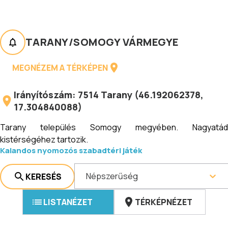
TARANY
/
SOMOGY VÁRMEGYE
MEGNÉZEM A TÉRKÉPEN
Irányítószám:
7514
Tarany
(
46.192062378
,
17.304840088
)
Tarany település Somogy megyében. Nagyatád
kistérségéhez tartozik.
Kalandos nyomozós szabadtéri játék
Népszerűség
KERESÉS
LISTANÉZET
TÉRKÉPNÉZET