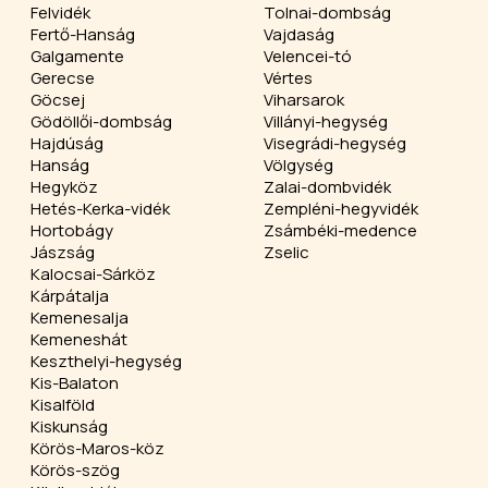
Felvidék
Tolnai-dombság
Fertő-Hanság
Vajdaság
Galgamente
Velencei-tó
Gerecse
Vértes
Göcsej
Viharsarok
Gödöllői-dombság
Villányi-hegység
Hajdúság
Visegrádi-hegység
Hanság
Völgység
Hegyköz
Zalai-dombvidék
Hetés-Kerka-vidék
Zempléni-hegyvidék
Hortobágy
Zsámbéki-medence
Jászság
Zselic
Kalocsai-Sárköz
Kárpátalja
Kemenesalja
Kemeneshát
Keszthelyi-hegység
Kis-Balaton
Kisalföld
Kiskunság
Körös-Maros-köz
Körös-szög