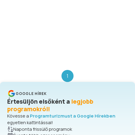
1
GOOGLE HÍREK
Értesüljön elsőként a
legjobb
programokról!
Kövesse a
Programturizmust a Google Hírekben
egyetlen kattintással!
Naponta frissülő programok