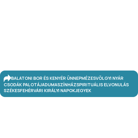
BALATONI BOR ÉS KENYÉR ÜNNEP
MÉZESVÖLGYI NYÁR
CSODÁK PALOTÁJA
DUMASZÍNHÁZ
SPIRITUÁLIS ELVONULÁS
SZÉKESFEHÉRVÁRI KIRÁLYI NAPOK
JEGYEK