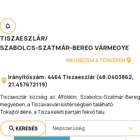
TISZAESZLÁR
/
SZABOLCS-SZATMÁR-BEREG VÁRMEGYE
MEGNÉZEM A TÉRKÉPEN
Irányítószám:
4464
Tiszaeszlár
(
48.0403862
,
21.457672119
)
Tiszaeszlár község az Alföldön, Szabolcs-Szatmár-Bereg
megyében, a Tiszavasvári kistérségben található.
Tokajtól délre, a Tisza keleti partján fekvő falu.
Népszerűség
KERESÉS