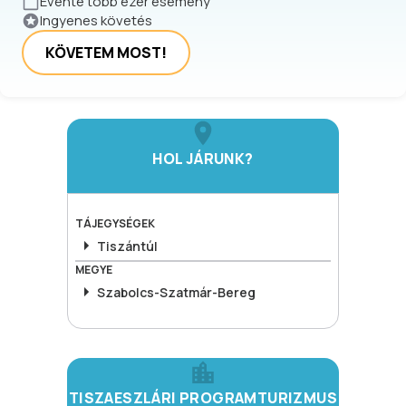
Évente több ezer esemény
Ingyenes követés
KÖVETEM MOST!
HOL JÁRUNK?
TÁJEGYSÉGEK
Tiszántúl
MEGYE
Szabolcs-Szatmár-Bereg
TISZAESZLÁRI PROGRAMTURIZMUS