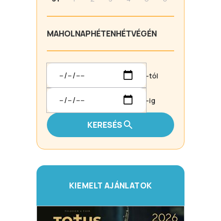
MA
HOLNAP
HÉTEN
HÉTVÉGÉN
-tól
-ig
KERESÉS
KIEMELT AJÁNLATOK