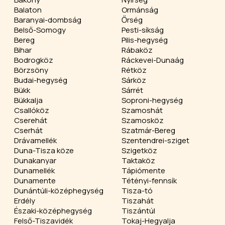
Balaton
Ormánság
Baranyai-dombság
Őrség
Belső-Somogy
Pesti-síkság
Bereg
Pilis-hegység
Bihar
Rábaköz
Bodrogköz
Ráckevei-Dunaág
Börzsöny
Rétköz
Budai-hegység
Sárköz
Bükk
Sárrét
Bükkalja
Soproni-hegység
Csallóköz
Szamoshát
Cserehát
Szamosköz
Cserhát
Szatmár-Bereg
Drávamellék
Szentendrei-sziget
Duna-Tisza köze
Szigetköz
Dunakanyar
Taktaköz
Dunamellék
Tápiómente
Dunamente
Tétényi-fennsík
Dunántúli-középhegység
Tisza-tó
Erdély
Tiszahát
Északi-középhegység
Tiszántúl
Felső-Tiszavidék
Tokaj-Hegyalja