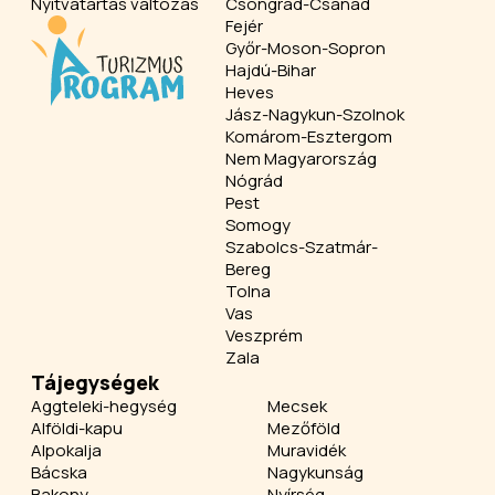
Nyitvatartás változás
Csongrád-Csanád
Fejér
Győr-Moson-Sopron
Hajdú-Bihar
Heves
Jász-Nagykun-Szolnok
Komárom-Esztergom
Nem Magyarország
Nógrád
Pest
Somogy
Szabolcs-Szatmár-
Bereg
Tolna
Vas
Veszprém
Zala
Tájegységek
Aggteleki-hegység
Mecsek
Alföldi-kapu
Mezőföld
Alpokalja
Muravidék
Bácska
Nagykunság
Bakony
Nyírség