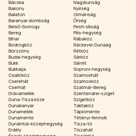
Bácska
Nagykunság
Bakony
Nyírség
Balaton
Ormánság
Baranyai-dombság
Őrség
Belső-Somogy
Pesti-síkság
Bereg
Pilis-hegység
Bihar
Rábaköz
Bodrogköz
Ráckevei-Dunaág
Börzsöny
Rétköz
Budai-hegység
Sárköz
Bükk
Sárrét
Bükkalja
Soproni-hegység
Csallóköz
Szamoshát
Cserehát
Szamosköz
Cserhát
Szatmár-Bereg
Drávamellék
Szentendrei-sziget
Duna-Tisza köze
Szigetköz
Dunakanyar
Taktaköz
Dunamellék
Tápiómente
Dunamente
Tétényi-fennsík
Dunántúli-középhegység
Tisza-tó
Erdély
Tiszahát
Északi-középhegység
Tiszántúl