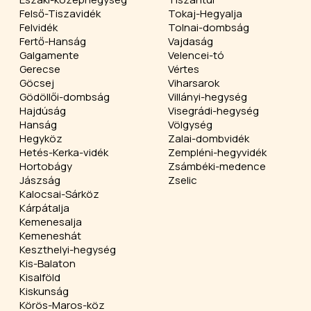
Felső-Tiszavidék
Tokaj-Hegyalja
Felvidék
Tolnai-dombság
Fertő-Hanság
Vajdaság
Galgamente
Velencei-tó
Gerecse
Vértes
Göcsej
Viharsarok
Gödöllői-dombság
Villányi-hegység
Hajdúság
Visegrádi-hegység
Hanság
Völgység
Hegyköz
Zalai-dombvidék
Hetés-Kerka-vidék
Zempléni-hegyvidék
Hortobágy
Zsámbéki-medence
Jászság
Zselic
Kalocsai-Sárköz
Kárpátalja
Kemenesalja
Kemeneshát
Keszthelyi-hegység
Kis-Balaton
Kisalföld
Kiskunság
Körös-Maros-köz