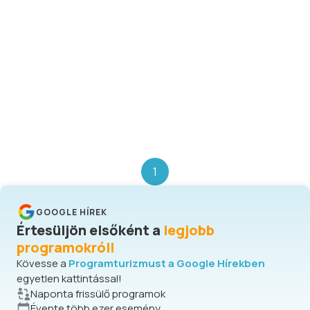
1
GOOGLE HÍREK
Értesüljön elsőként a
legjobb
programokról!
Kövesse a
Programturizmust a Google Hírekben
egyetlen kattintással!
Naponta frissülő programok
Évente több ezer esemény