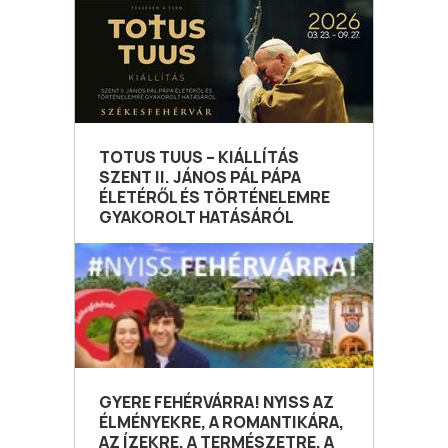
TOTUS TUUS – KIÁLLÍTÁS
SZENT II. JÁNOS PÁL PÁPA
ÉLETÉRŐL ÉS TÖRTÉNELEMRE
GYAKOROLT HATÁSÁRÓL
GYERE FEHÉRVÁRRA! NYISS AZ
ÉLMÉNYEKRE, A ROMANTIKÁRA,
AZ ÍZEKRE, A TERMÉSZETRE, A