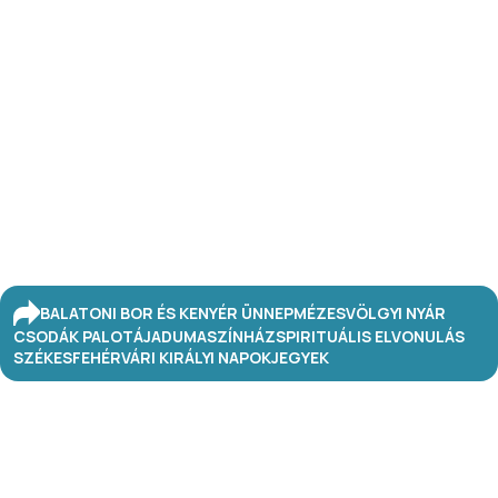
BALATONI BOR ÉS KENYÉR ÜNNEP
MÉZESVÖLGYI NYÁR
CSODÁK PALOTÁJA
DUMASZÍNHÁZ
SPIRITUÁLIS ELVONULÁS
SZÉKESFEHÉRVÁRI KIRÁLYI NAPOK
JEGYEK