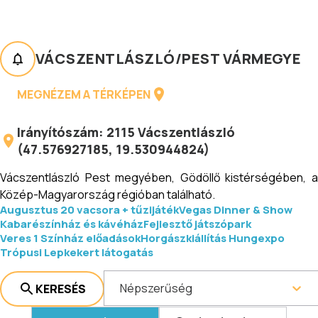
VÁCSZENTLÁSZLÓ
/
PEST VÁRMEGYE
MEGNÉZEM A TÉRKÉPEN
Irányítószám:
2115
Vácszentlászló
(
47.576927185
,
19.530944824
)
Vácszentlászló Pest megyében, Gödöllő kistérségében, a
Közép-Magyarország régióban található.
Augusztus 20 vacsora + tűzijáték
Vegas Dinner & Show
Kabarészínház és kávéház
Fejlesztő játszópark
Veres 1 Színház előadások
Horgászkiállítás Hungexpo
Trópusi Lepkekert látogatás
Népszerűség
KERESÉS