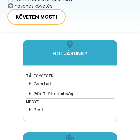
Ingyenes követés
KÖVETEM MOST!
HOL JÁRUNK?
TÁJEGYSÉGEK
Cserhát
Gödöllői-dombság
MEGYE
Pest