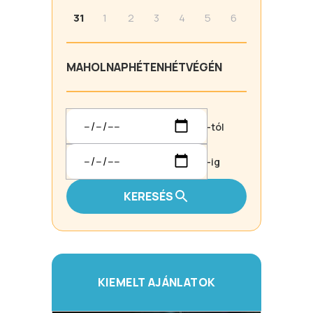
31
1
2
3
4
5
6
MA
HOLNAP
HÉTEN
HÉTVÉGÉN
-tól
-ig
KERESÉS
KIEMELT AJÁNLATOK