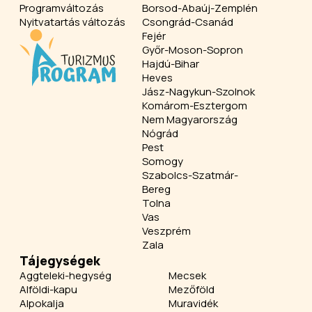
Programváltozás
Borsod-Abaúj-Zemplén
Nyitvatartás változás
Csongrád-Csanád
Fejér
Győr-Moson-Sopron
Hajdú-Bihar
Heves
Jász-Nagykun-Szolnok
Komárom-Esztergom
Nem Magyarország
Nógrád
Pest
Somogy
Szabolcs-Szatmár-
Bereg
Tolna
Vas
Veszprém
Zala
Tájegységek
Aggteleki-hegység
Mecsek
Alföldi-kapu
Mezőföld
Alpokalja
Muravidék