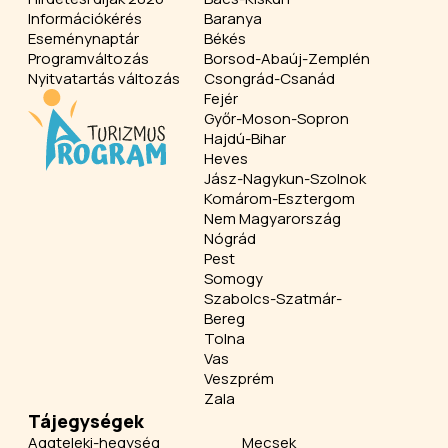
Információkérés
Baranya
Eseménynaptár
Békés
Programváltozás
Borsod-Abaúj-Zemplén
Nyitvatartás változás
Csongrád-Csanád
Fejér
Győr-Moson-Sopron
Hajdú-Bihar
Heves
Jász-Nagykun-Szolnok
Komárom-Esztergom
Nem Magyarország
Nógrád
Pest
Somogy
Szabolcs-Szatmár-
Bereg
Tolna
Vas
Veszprém
Zala
Tájegységek
Aggteleki-hegység
Mecsek