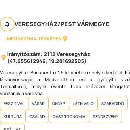
VERESEGYHÁZ
/
PEST VÁRMEGYE
MEGNÉZEM A TÉRKÉPEN
Irányítószám:
2112
Veresegyház
(
47.655612946
,
19.281692505
)
Veresegyház Budapesttől 25 kilométerre helyezkedik el. Fő
látványosságai a Medveotthon és a gyógyító vizű
Termálfürdő, melyek évente több százezer látogatót
vonzanak a városba.
FESZTIVÁL
VÁSÁR
ÜNNEP
LÁTNIVALÓ
SZABADIDŐ
KULTÚRA
CSALÁD
GASZTRONÓMIA
RENDEZVÉNY
SZÁLLÁS