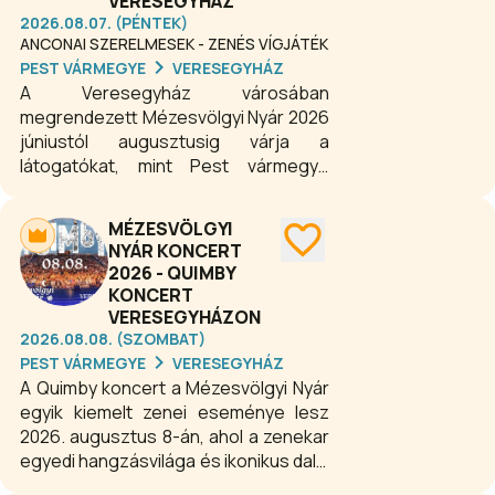
VERESEGYHÁZ
szórakoztató karakterek garantálják a
2026.08.07. (PÉNTEK)
ANCONAI SZERELMESEK - ZENÉS VÍGJÁTÉK
felejthetetlen színpadi élményt
PEST VÁRMEGYE
VERESEGYHÁZ
minden néző számára.
A Veresegyház városában
megrendezett Mézesvölgyi Nyár 2026
júniustól augusztusig várja a
látogatókat, mint Pest vármegye
legnagyobb összművészeti
szabadtéri fesztiválja, ahol
MÉZESVÖLGYI
sikerdarabok és kiváló színészek
NYÁR KONCERT
garantálják a minőségi szórakozást. A
2026 - QUIMBY
fesztivál programjai között különböző
KONCERT
műfajú színházi előadások, koncertek
VERESEGYHÁZON
és családi darabok is szerepelnek, így
2026.08.08. (SZOMBAT)
minden korosztály számára ideális
PEST VÁRMEGYE
VERESEGYHÁZ
nyári kulturális élményt kínál.
A Quimby koncert a Mézesvölgyi Nyár
egyik kiemelt zenei eseménye lesz
2026. augusztus 8-án, ahol a zenekar
egyedi hangzásvilága és ikonikus dalai
garantálják a felejthetetlen