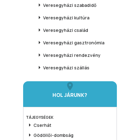
Veresegyházi
szabadidő
Veresegyházi
kultúra
Veresegyházi
család
Veresegyházi
gasztronómia
Veresegyházi
rendezvény
Veresegyházi
szállás
HOL JÁRUNK?
TÁJEGYSÉGEK
Cserhát
Gödöllői-dombság