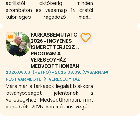
áprilistól októberig minden
számára.
szombaton és vasárnap 14 órától
különleges ragadozó madár
bemutatót kínál látogatóinak. A
program főszereplői Stio, a Harris-
FARKASBEMUTATÓ
ölyv, Kira, az amerikai fehérfejű
2026 - INGYENES
rétisas, valamint Andy, a hím afrikai
ISMERETTERJESZTŐ
uhu, akik testközelből mutatják be
PROGRAM A
látványos képességeiket. Ne hagyd ki
VERESEGYHÁZI
ezt az egyedülálló lehetőséget, hogy
MEDVEOTTHONBAN
testközelből tapasztald meg a
2026.08.03. (HÉTFŐ) - 2026.08.09. (VASÁRNAP)
ragadozó madarak erejét és
PEST VÁRMEGYE
VERESEGYHÁZ
ügyességét, miközben érdekes
Mára már a farkasok legalább akkora
történeteket és titkokat tudhatsz
látványosságot jelentenek a
meg Stio, Kira és Andy
Veresegyházi Medveotthonban, mint
mindennapjairól.
a medvék. 2026-ban március végétől
novemberig minden nap lehetőség
nyílik bemutató nagyragadozókkal
való találkozásra Szilágyi István, a
Predator Program alapítója és