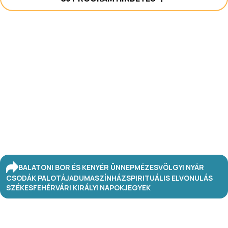
BALATONI BOR ÉS KENYÉR ÜNNEP
MÉZESVÖLGYI NYÁR
CSODÁK PALOTÁJA
DUMASZÍNHÁZ
SPIRITUÁLIS ELVONULÁS
SZÉKESFEHÉRVÁRI KIRÁLYI NAPOK
JEGYEK