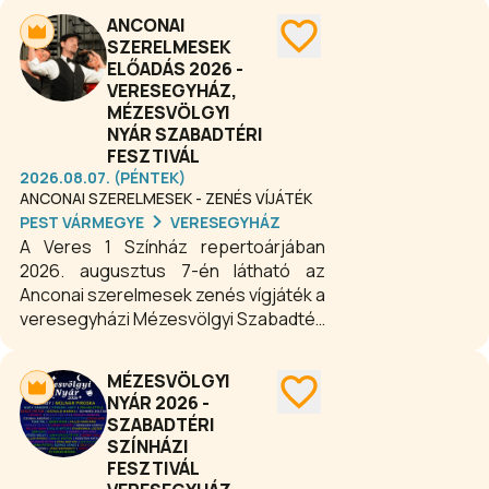
ANCONAI
SZERELMESEK
ELŐADÁS 2026 -
VERESEGYHÁZ,
MÉZESVÖLGYI
NYÁR SZABADTÉRI
FESZTIVÁL
2026.08.07. (PÉNTEK)
ANCONAI SZERELMESEK - ZENÉS VÍJÁTÉK
PEST VÁRMEGYE
VERESEGYHÁZ
A Veres 1 Színház repertoárjában
2026. augusztus 7-én látható az
Anconai szerelmesek zenés vígjáték a
veresegyházi Mézesvölgyi Szabadtéri
Színpadon. A történet 1989-ben
folytatódik augusztus 11-én a
MÉZESVÖLGYI
Balatonon, miközben a darab az olasz
NYÁR 2026 -
vásári komédiák legjobb
SZABADTÉRI
hagyományait ötvözi a hagyományos
SZÍNHÁZI
magyar humorral. A hetvenes évek
FESZTIVÁL
legismertebb olasz slágerei és a