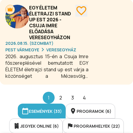
szabadtéri élményt. A koncert
EGY ÉLETEM
tökéletes választás mindazok
ÉLETRAJZI STAND
számára, akik élőben szeretnék átélni
UP EST 2026 -
a különleges atmoszférát a
CSUJA IMRE
Veresegyház nyári
ELŐADÁSA
fesztiválkínálatának egyik
VERESEGYHÁZON
legnépszerűbb programján.
2026.08.15. (SZOMBAT)
PEST VÁRMEGYE
VERESEGYHÁZ
2026. augusztus 15-én a Csuja Imre
főszereplésével bemutatott EGY
ÉLETEM életrajzi stand up est várja a
közönséget a Mézesvölgyi
Szabadtéri Színpadon,
Veresegyházon. A sorozatban híres
művészek mesélnek életük
1
2
3
4
legfontosabb pillanatairól és
kalandjairól, ötvözve a stand up
ESEMÉNYEK (33)
PROGRAMOK (6)
humorát, a monodráma mélységét és
az élettörténet személyességét. Az
JEGYEK ONLINE (6)
PROGRAMHELYEK (22)
előadás kulcsszavai: humor,