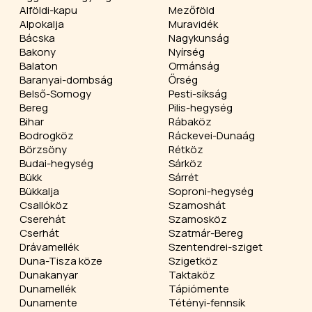
Alföldi-kapu
Mezőföld
Alpokalja
Muravidék
Bácska
Nagykunság
Bakony
Nyírség
Balaton
Ormánság
Baranyai-dombság
Őrség
Belső-Somogy
Pesti-síkság
Bereg
Pilis-hegység
Bihar
Rábaköz
Bodrogköz
Ráckevei-Dunaág
Börzsöny
Rétköz
Budai-hegység
Sárköz
Bükk
Sárrét
Bükkalja
Soproni-hegység
Csallóköz
Szamoshát
Cserehát
Szamosköz
Cserhát
Szatmár-Bereg
Drávamellék
Szentendrei-sziget
Duna-Tisza köze
Szigetköz
Dunakanyar
Taktaköz
Dunamellék
Tápiómente
Dunamente
Tétényi-fennsík