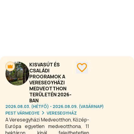
előadója vezetésével. A látogatók az
ismeretterjesztő farkasbemutatón a
bejárati sétány végén, balra található
új farkas kifutóban ismerkedhetnek a
farkasok viselkedésével és
életmódjával.
KISVASÚT ÉS
CSALÁDI
PROGRAMOK A
VERESEGYHÁZI
MEDVEOTTHON
TERÜLETÉN 2026-
BAN
2026.08.03. (HÉTFŐ) - 2026.08.09. (VASÁRNAP)
PEST VÁRMEGYE
VERESEGYHÁZ
A Veresegyházi Medveotthon, Közép-
Európa egyetlen medveotthona, 11
hektáron kínál felejthetetlen