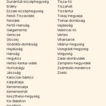
Dunántúli-középhegység
Tisza-tó
Erdély
Tiszahát
Északi-középhegység
Tiszántúl
Felső-Tiszavidék
Tokaj-Hegyalja
Felvidék
Tolnai-dombság
Fertő-Hanság
Vajdaság
Galgamente
Velencei-tó
Gerecse
Vértes
Göcsej
Viharsarok
Gödöllői-dombság
Villányi-hegység
Hajdúság
Visegrádi-hegység
Hanság
Völgység
Hegyköz
Zalai-dombvidék
Hetés-Kerka-vidék
Zempléni-hegyvidék
Hortobágy
Zsámbéki-medence
Jászság
Zselic
Kalocsai-Sárköz
Kárpátalja
Kemenesalja
Kemeneshát
Keszthelyi-hegység
Kis-Balaton
Kisalföld