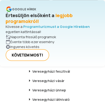
kitárulkozás és személyesség,
garantálva a felejthetetlen színpadi
GOOGLE HÍREK
élményt minden néző számára.
Értesüljön elsőként a
legjobb
programokról!
Kövesse a
Programturizmust a Google Hírekben
egyetlen kattintással!
Naponta frissülő programok
Évente több ezer esemény
Ingyenes követés
KÖVETEM MOST!
Veresegyházi
fesztivál
Veresegyházi
vásár
Veresegyházi
ünnep
Veresegyházi
látnivaló