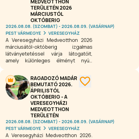
MEDVEOTTHON
TERÜLETÉN 2026
MÁRCIUSTÓL
OKTÓBERIG
2026.08.08. (SZOMBAT) - 2026.08.09. (VASÁRNAP)
PEST VÁRMEGYE
VERESEGYHÁZ
A Veresegyházi Medveotthon 2026
márciusától-októberig izgalmas
látványetetéssel várja látogatóit,
amely különleges élményt nyújt
kicsiknek és nagyoknak egyaránt. Ez a
program remek lehetőséget kínál
RAGADOZÓ MADÁR
arra, hogy testközelből figyelhessük
BEMUTATÓ 2026.
meg a medvék viselkedését etetés
ÁPRILISTÓL
közben, miközben érdekes
OKTÓBERIG - A
információkkal is gazdagodhatunk. Ha
VERESEGYHÁZI
különleges, élménydús hétvégi
MEDVEOTTHON
programot keresel, a Veresegyházi
TERÜLETÉN
Medveotthon látványetetése
2026.08.08. (SZOMBAT) - 2026.08.09. (VASÁRNAP)
PEST VÁRMEGYE
VERESEGYHÁZ
tökéletes választás családok,
A Veresegyházi Medveotthon 2026.
csoportok és természetkedvelők