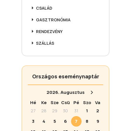
CSALÁD
GASZTRONÓMIA
RENDEZVÉNY
SZÁLLÁS
Országos eseménynaptár
2026.
Augusztus
Hé
Ke
Sze
Csü
Pé
Szo
Va
27
28
29
30
31
1
2
3
4
5
6
7
8
9