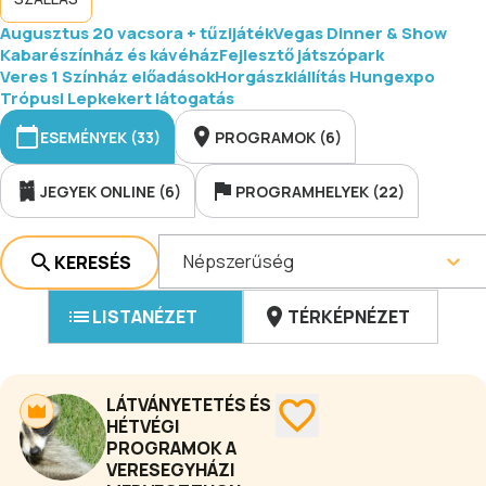
Augusztus 20 vacsora + tűzijáték
Vegas Dinner & Show
Kabarészínház és kávéház
Fejlesztő játszópark
Veres 1 Színház előadások
Horgászkiállítás Hungexpo
Trópusi Lepkekert látogatás
ESEMÉNYEK (33)
PROGRAMOK (6)
JEGYEK ONLINE (6)
PROGRAMHELYEK (22)
Népszerűség
KERESÉS
LISTANÉZET
TÉRKÉPNÉZET
LÁTVÁNYETETÉS ÉS
HÉTVÉGI
PROGRAMOK A
VERESEGYHÁZI