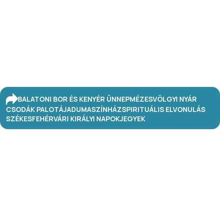
BALATONI BOR ÉS KENYÉR ÜNNEP
MÉZESVÖLGYI NYÁR
CSODÁK PALOTÁJA
DUMASZÍNHÁZ
SPIRITUÁLIS ELVONULÁS
SZÉKESFEHÉRVÁRI KIRÁLYI NAPOK
JEGYEK