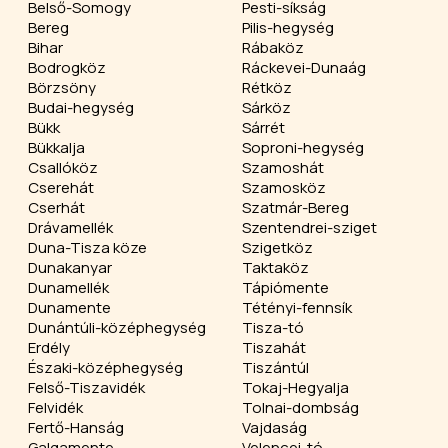
Belső-Somogy
Pesti-síkság
Bereg
Pilis-hegység
Bihar
Rábaköz
Bodrogköz
Ráckevei-Dunaág
Börzsöny
Rétköz
Budai-hegység
Sárköz
Bükk
Sárrét
Bükkalja
Soproni-hegység
Csallóköz
Szamoshát
Cserehát
Szamosköz
Cserhát
Szatmár-Bereg
Drávamellék
Szentendrei-sziget
Duna-Tisza köze
Szigetköz
Dunakanyar
Taktaköz
Dunamellék
Tápiómente
Dunamente
Tétényi-fennsík
Dunántúli-középhegység
Tisza-tó
Erdély
Tiszahát
Északi-középhegység
Tiszántúl
Felső-Tiszavidék
Tokaj-Hegyalja
Felvidék
Tolnai-dombság
Fertő-Hanság
Vajdaság
Galgamente
Velencei-tó