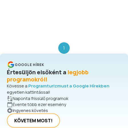
1
GOOGLE HÍREK
Értesüljön elsőként a
legjobb
programokról!
Kövesse a
Programturizmust a Google Hírekben
egyetlen kattintással!
Naponta frissülő programok
Évente több ezer esemény
Ingyenes követés
KÖVETEM MOST!