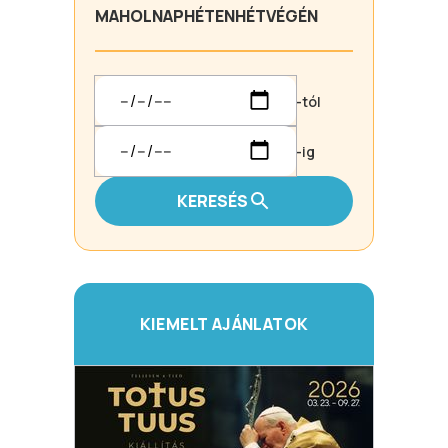
MA
HOLNAP
HÉTEN
HÉTVÉGÉN
-tól
-ig
KERESÉS
KIEMELT AJÁNLATOK