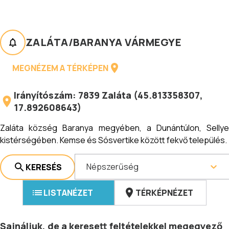
ZALÁTA
/
BARANYA VÁRMEGYE
MEGNÉZEM A TÉRKÉPEN
Irányítószám:
7839
Zaláta
(
45.813358307
,
17.892608643
)
Zaláta község Baranya megyében, a Dunántúlon, Sellye
kistérségében. Kemse és Sósvertike között fekvő település.
Népszerűség
KERESÉS
LISTANÉZET
TÉRKÉPNÉZET
Sajnáljuk, de a keresett feltételekkel megegyező