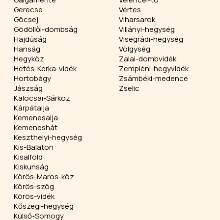
Gerecse
Vértes
Göcsej
Viharsarok
Gödöllői-dombság
Villányi-hegység
Hajdúság
Visegrádi-hegység
Hanság
Völgység
Hegyköz
Zalai-dombvidék
Hetés-Kerka-vidék
Zempléni-hegyvidék
Hortobágy
Zsámbéki-medence
Jászság
Zselic
Kalocsai-Sárköz
Kárpátalja
Kemenesalja
Kemeneshát
Keszthelyi-hegység
Kis-Balaton
Kisalföld
Kiskunság
Körös-Maros-köz
Körös-szög
Körös-vidék
Kőszegi-hegység
Külső-Somogy