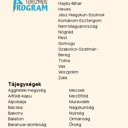
Hajdú-Bihar
Heves
Jász-Nagykun-Szolnok
Komárom-Esztergom
Nem Magyarország
Nógrád
Pest
Somogy
Szabolcs-Szatmár-
Bereg
Tolna
Vas
Veszprém
Zala
Tájegységek
Aggteleki-hegység
Mecsek
Alföldi-kapu
Mezőföld
Alpokalja
Muravidék
Bácska
Nagykunság
Bakony
Nyírség
Balaton
Ormánság
Baranyai-dombság
Őrség