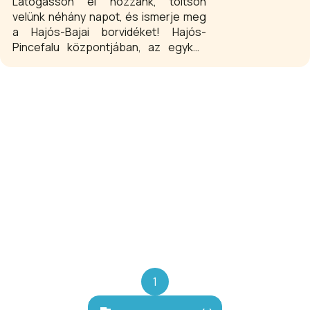
Látogasson el hozzánk, töltsön
velünk néhány napot, és ismerje meg
a Hajós-Bajai borvidéket! Hajós-
Pincefalu központjában, az egykori
uradalmi pince épületében kapott
helyet ez az élményközpontú
helyszín, benne látványos
kiállítótérrel, turisztikai információs
központtal és multifunkciós
rendezvénytérrel. Érdekességeket
tudhat meg továbbá a borvidék
pincészeteiről, illetve tájékozódhat a
város és a pincefalu rendezvényeiről,
szálláshelyeiről, a környék egyéb
látnivalóiról. A látogatónak abban is
tudnak tanácsot adni, hol kóstolhatják
meg a finom helyi nedűket.
1