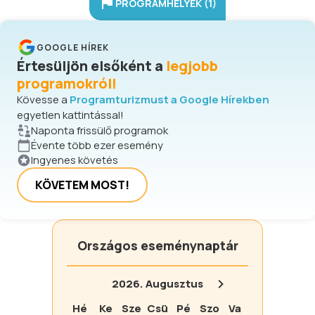
PROGRAMHELYEK (1)
GOOGLE HÍREK
Értesüljön elsőként a
legjobb
programokról!
Kövesse a
Programturizmust a Google Hírekben
egyetlen kattintással!
Naponta frissülő programok
Évente több ezer esemény
Ingyenes követés
KÖVETEM MOST!
Országos eseménynaptár
2026.
Augusztus
Hé
Ke
Sze
Csü
Pé
Szo
Va