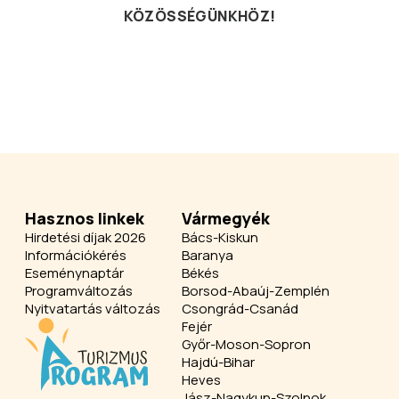
KÖZÖSSÉGÜNKHÖZ!
Hasznos linkek
Vármegyék
Hirdetési díjak 2026
Bács-Kiskun
Információkérés
Baranya
Eseménynaptár
Békés
Programváltozás
Borsod-Abaúj-Zemplén
Nyitvatartás változás
Csongrád-Csanád
Fejér
Győr-Moson-Sopron
Hajdú-Bihar
Heves
Jász-Nagykun-Szolnok