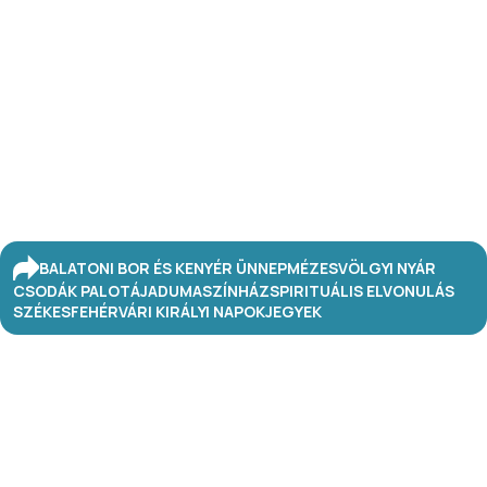
BALATONI BOR ÉS KENYÉR ÜNNEP
MÉZESVÖLGYI NYÁR
CSODÁK PALOTÁJA
DUMASZÍNHÁZ
SPIRITUÁLIS ELVONULÁS
SZÉKESFEHÉRVÁRI KIRÁLYI NAPOK
JEGYEK