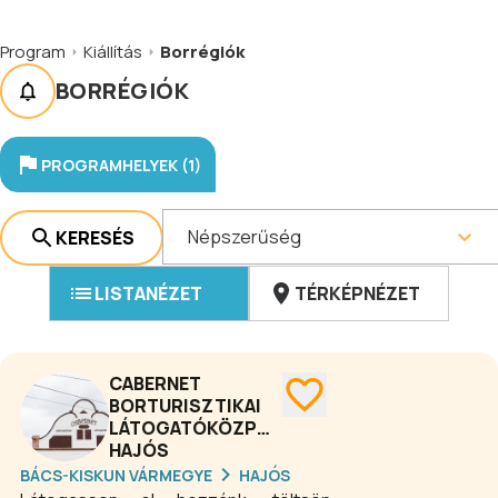
Program
Kiállítás
Borrégiók
BORRÉGIÓK
PROGRAMHELYEK (1)
Népszerűség
KERESÉS
LISTANÉZET
TÉRKÉPNÉZET
CABERNET
BORTURISZTIKAI
LÁTOGATÓKÖZPONT
HAJÓS
BÁCS-KISKUN VÁRMEGYE
HAJÓS