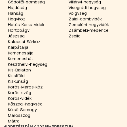
Gödöllői-dombság
Villányi-hegység
Hajdúság
Visegrádi-hegység
Hanság
Völgység
Hegyköz
Zalai-dombvidék
Hetés-Kerka-vidék
Zempléni-hegyvidék
Hortobágy
Zsámbéki-medence
Jászság
Zselic
Kalocsai-Sárköz
Kárpátalja
Kemenesalja
Kemeneshát
Keszthelyi-hegység
Kis-Balaton
Kisalföld
Kiskunság
Körös-Maros-köz
Körös-szög
Körös-vidék
Kőszegi-hegység
Külső-Somogy
Marosszög
Mátra
HIRDETÉSI DÍJAK 2026
IMPRESSZUM