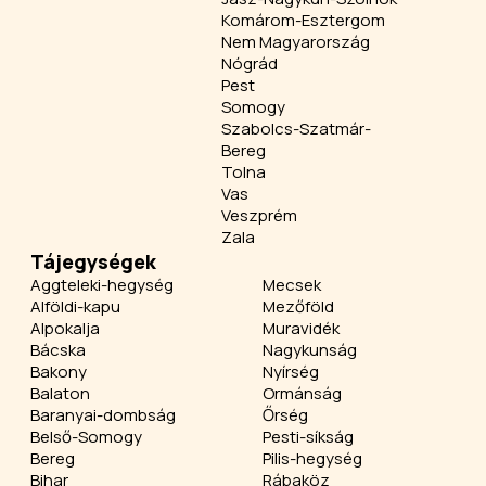
Komárom-Esztergom
Nem Magyarország
Nógrád
Pest
Somogy
Szabolcs-Szatmár-
Bereg
Tolna
Vas
Veszprém
Zala
Tájegységek
Aggteleki-hegység
Mecsek
Alföldi-kapu
Mezőföld
Alpokalja
Muravidék
Bácska
Nagykunság
Bakony
Nyírség
Balaton
Ormánság
Baranyai-dombság
Őrség
Belső-Somogy
Pesti-síkság
Bereg
Pilis-hegység
Bihar
Rábaköz