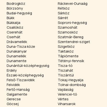
Bodrogköz
Ráckevei-Dunaág
Börzsöny
Rétköz
Budai-hegység
Sárköz
Bükk
Sárrét
Bükkalja
Soproni-hegység
Csallóköz
Szamoshát
Cserehát
Szamosköz
Cserhát
Szatmár-Bereg
Drávamellék
Szentendrei-sziget
Duna-Tisza köze
Szigetköz
Dunakanyar
Taktaköz
Dunamellék
Tápiómente
Dunamente
Tétényi-fennsík
Dunántúli-középhegység
Tisza-tó
Erdély
Tiszahát
Északi-középhegység
Tiszántúl
Felső-Tiszavidék
Tokaj-Hegyalja
Felvidék
Tolnai-dombság
Fertő-Hanság
Vajdaság
Galgamente
Velencei-tó
Gerecse
Vértes
Göcsej
Viharsarok