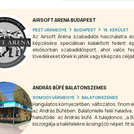
AIRSOFT ARENA BUDAPEST
PEST VÁRMEGYE
BUDAPEST
16. KERÜLET
Az Airsoft Aréna szabadidős használatra é
képzésére speciálisan kialakított fedett é
elsősorban szabadidősport, ahol valós 
lövedékeket lőnek ki játék vagy kiképzés céljá
ANDRÁS BÜFÉ BALATONSZEMES
SOMOGY VÁRMEGYE
BALATONSZEMES
Hangulatos környezetben, változatos, finom 
az András Büfében. Balatonlelle felé haladva,
halsütöde: az András büfé. A tulajdonos, „a B
kiszolgálja a halételekre ácsingózó népet. Itt
után is mind a tíz ujjunkat megnyaljuk.