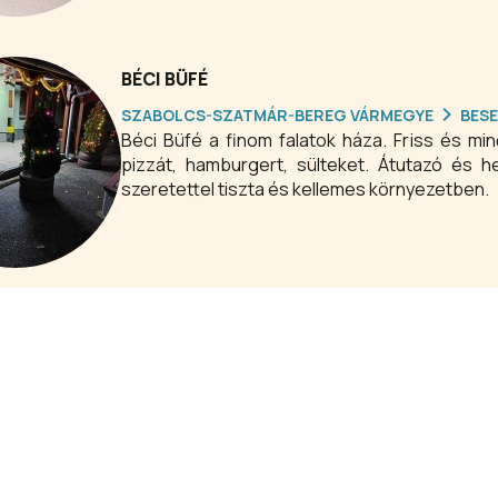
BÉCI BÜFÉ
SZABOLCS-SZATMÁR-BEREG VÁRMEGYE
BES
Béci Büfé a finom falatok háza. Friss és mi
pizzát, hamburgert, sülteket. Átutazó és helyben fogyasztani kívánó vendégeket is várunk sok
szeretettel tiszta és kellemes környezetben.