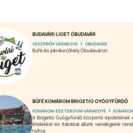
BUDAVÁRI LIGET ÓBUDAVÁR
VESZPRÉM VÁRMEGYE
ÓBUDAVÁR
Büfé és piknikezőhely Óbudaváron.
BÜFÉ KOMÁROM BRIGETIO GYÓGYFÜRDŐ
KOMÁROM-ESZTERGOM VÁRMEGYE
KOMÁRO
A Brigetio Gyógyfürdő központi épületének 
ételekkel és italokkal állunk vendégeink rend
nyitva.