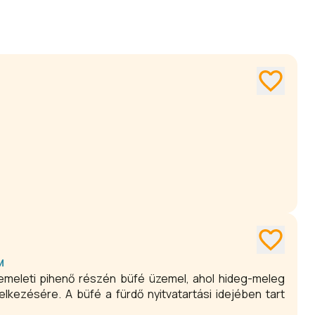
M
emeleti pihenő részén büfé üzemel, ahol hideg-meleg
elkezésére. A büfé a fürdő nyitvatartási idejében tart