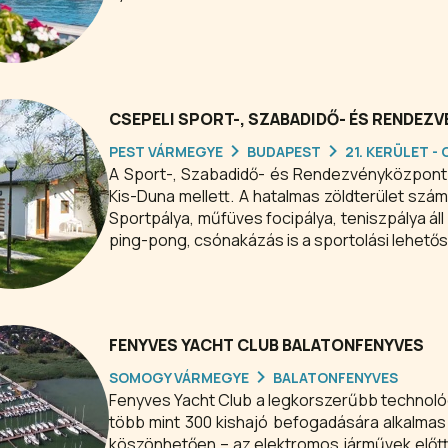
CSEPELI SPORT-, SZABADIDŐ- ÉS RENDE
PEST VÁRMEGYE
BUDAPEST
21. KERÜLET -
A Sport-, Szabadidő- és Rendezvényközpont 4 é
Kis-Duna mellett. A hatalmas zöldterület szá
Sportpálya, műfüves focipálya, teniszpálya ál
ping-pong, csónakázás is a sportolási lehető
FENYVES YACHT CLUB BALATONFENYVES
SOMOGY VÁRMEGYE
BALATONFENYVES
Fenyves Yacht Club a legkorszerűbb technoló
több mint 300 kishajó befogadására alkalmas
köszönhetően – az elektromos járművek előtt 