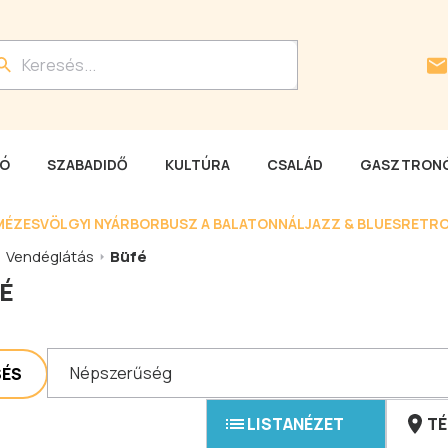
LÓ
SZABADIDŐ
KULTÚRA
CSALÁD
GASZTRONÓ
MÉZESVÖLGYI NYÁR
BORBUSZ A BALATONNÁL
JAZZ & BLUES
RETRO
Vendéglátás
Büfé
É
Népszerűség
SÉS
LISTANÉZET
TÉ