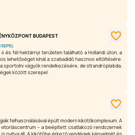
ZVÉNYKÖZPONT BUDAPEST
 CSEPEL
s fél hektárnyi területen található a Hollandi úton, a
mos lehetőséget kínál a szabadidő hasznos eltöltésére.
l a sportolni vágyók rendelkezésére, de strandröplabda,
ségek között szerepel.
giák felhasználásával épült modern kikötőkomplexum. A
 vitorláscentrum – a beépített csatlakozó rendszernek
is nyitva áll. A kikötőbe érkező vendégek kényelmét és