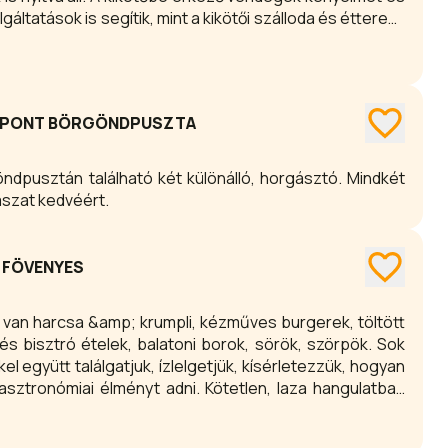
tatások is segítik, mint a kikötői szálloda és étterem,
ánál találtható büfé.
ZPONT BÖRGÖNDPUSZTA
ndpusztán található két különálló, horgásztó. Mindkét
ászat kedvéért.
 FÖVENYES
e van harcsa &amp; krumpli, kézműves burgerek, töltött
és bisztró ételek, balatoni borok, sörök, szörpök. Sok
el együtt találgatjuk, ízlelgetjük, kísérletezzük, hogyan
gasztronómiai élményt adni. Kötetlen, laza hangulatban
andolni, ebédelni, vacsorázni!