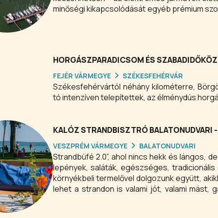
minőségi kikapcsolódását egyéb prémium szolgál
a drinkbár és bowlingpálya valamint a mólók láb
HORGÁSZPARADICSOM ÉS SZABADIDŐKÖ
FEJÉR VÁRMEGYE
SZÉKESFEHÉRVÁR
Székesfehérvártól néhány kilométerre, Börgö
tó intenzíven telepítettek, az élménydús horg
KALÓZ STRANDBISZTRÓ BALATONUDVARI -
VESZPRÉM VÁRMEGYE
BALATONUDVARI
Strandbüfé 2.0”, ahol nincs hekk és lángos, d
lepények, saláták, egészséges, tradicionális 
környékbeli termelővel dolgozunk együtt, akikk
lehet a strandon is valami jót, valami mást, 
várunk szeretettel -most már egész évben- str