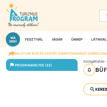
MA
FESZTIVÁL
VÁSÁR
ÜNNEP
LÁTNIVA
VAN!
BALATONI BOR ÉS KENYÉR ÜNNEP
ZENEERDŐ DEBRECEN
Szolgáltatás
PROGRAMHELYEK (22)
BÜF
KERE