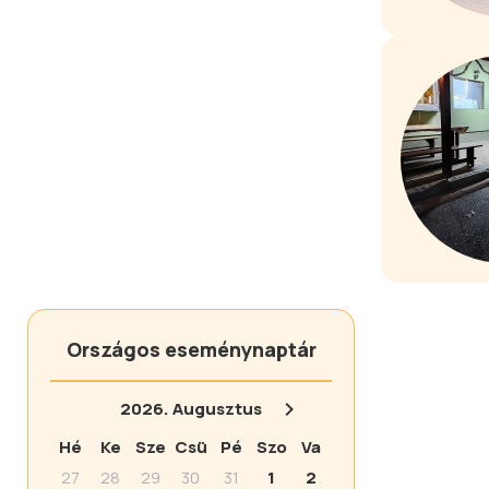
Országos eseménynaptár
2026.
Augusztus
Hé
Ke
Sze
Csü
Pé
Szo
Va
27
28
29
30
31
1
2