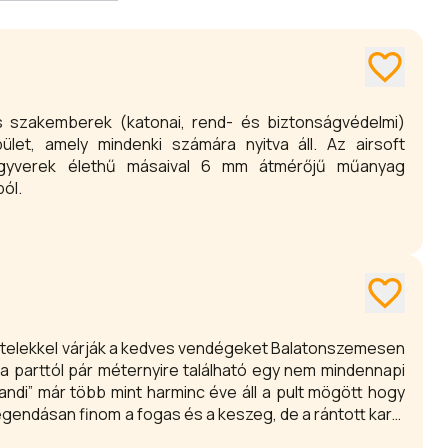
s szakemberek (katonai, rend- és biztonságvédelmi)
pület, amely mindenki számára nyitva áll. Az airsoft
fegyverek élethű másaival 6 mm átmérőjű műanyag
ból.
ételekkel várják a kedves vendégeket Balatonszemesen
 a parttól pár méternyire található egy nem mindennapi
andi” már több mint harminc éve áll a pult mögött hogy
 legendásan finom a fogas és a keszeg, de a rántott karaj