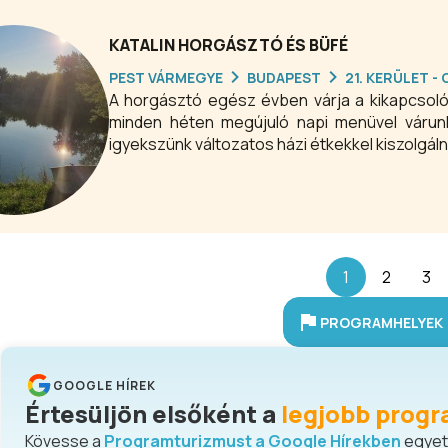
KATALIN HORGÁSZTÓ ÉS BÜFÉ
PEST VÁRMEGYE
BUDAPEST
21. KERÜLET -
A horgásztó egész évben várja a kikapcsol
minden héten megújuló napi menüvel várunk
igyekszünk változatos házi étkekkel kiszolgálni m
1
2
3
PROGRAMHELYEK 
GOOGLE HÍREK
Értesüljön elsőként a
legjobb progr
Kövesse a
Programturizmust a Google Hírekben
egyetl