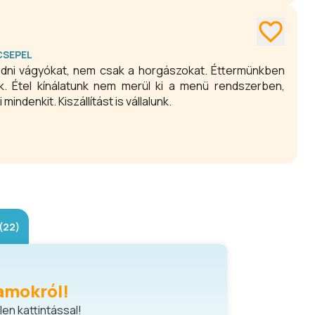
 CSEPEL
ódni vágyókat, nem csak a horgászokat. Éttermünkben
. Étel kínálatunk nem merül ki a menü rendszerben,
indenkit. Kiszállítást is vállalunk.
(22)
amokról!
en kattintással!