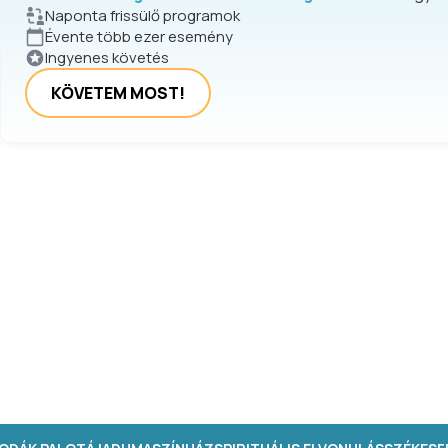
Naponta frissülő programok
Évente több ezer esemény
Ingyenes követés
KÖVETEM MOST!