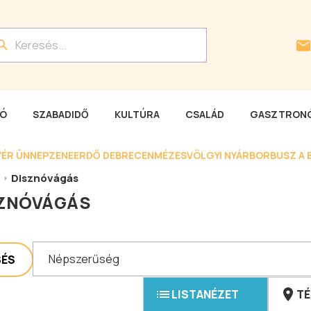
LÓ
SZABADIDŐ
KULTÚRA
CSALÁD
GASZTRONÓ
YÉR ÜNNEP
ZENEERDŐ DEBRECEN
MÉZESVÖLGYI NYÁR
BORBUSZ A 
Disznóvágás
ZNÓVÁGÁS
Népszerűség
SÉS
LISTANÉZET
TÉ