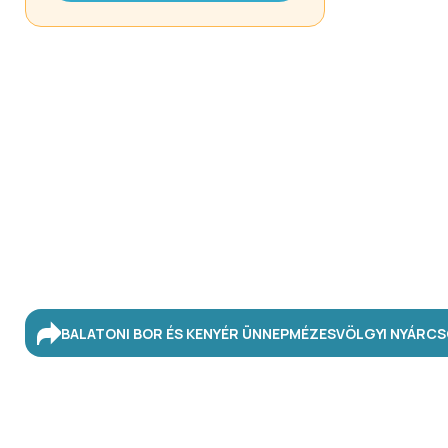
BALATONI BOR ÉS KENYÉR ÜNNEP
MÉZESVÖLGYI NYÁR
CS