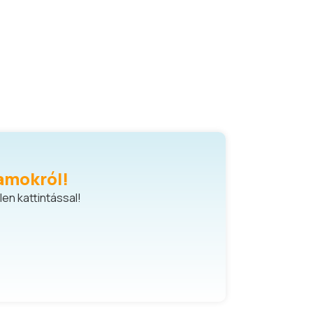
amokról!
en kattintással!