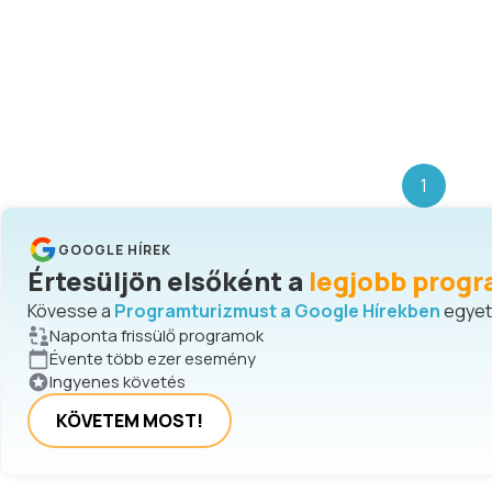
1
GOOGLE HÍREK
Értesüljön elsőként a
legjobb progr
Kövesse a
Programturizmust a Google Hírekben
egyetl
Naponta frissülő programok
Évente több ezer esemény
Ingyenes követés
KÖVETEM MOST!