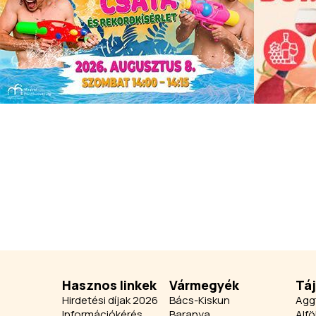
Hasznos linkek
Vármegyék
Tá
Hirdetési díjak 2026
Bács-Kiskun
Agg
Információkérés
Baranya
Alfö