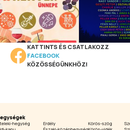
KATTINTS ÉS CSATLAKOZZ
FACEBOOK
KÖZÖSSÉGÜNKHÖZ!
jegységek
teleki-hegység
Erdély
Körös-szög
Sz
ldi-kapu
Északi-középhegység
Körös-vidék
Sz