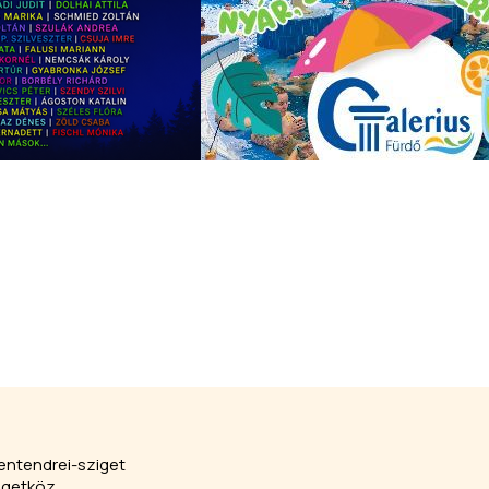
entendrei-sziget
igetköz