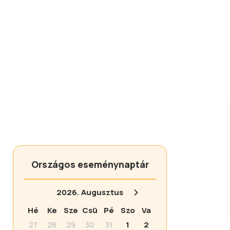
Országos eseménynaptár
2026.
Augusztus
Hé
Ke
Sze
Csü
Pé
Szo
Va
27
28
29
30
31
1
2