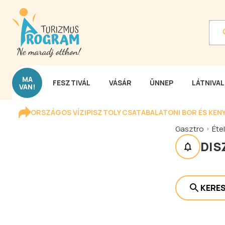
MA
FESZTIVÁL
VÁSÁR
ÜNNEP
LÁTNIVA
VAN!
ORSZÁGOS VÍZIPISZTOLY CSATA
BALATONI BOR ÉS KEN
Gasztro
Étel
DIS
KERE