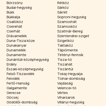
Börzsöny
Rétköz
Budai-hegység
Sárköz
Bükk
Sárrét
Bükkalja
Soproni-hegység
Csallóköz
Szamoshát
Cserehát
Szamosköz
Cserhát
Szatmár-Bereg
Drávamellék
Szentendrei-sziget
Duna-Tisza köze
Szigetköz
Dunakanyar
Taktaköz
Dunamellék
Tápiómente
Dunamente
Tétényi-fennsík
Dunántúli-középhegység
Tisza-tó
Erdély
Tiszahát
Északi-középhegység
Tiszántúl
Felső-Tiszavidék
Tokaj-Hegyalja
Felvidék
Tolnai-dombság
Fertő-Hanság
Vajdaság
Galgamente
Velencei-tó
Gerecse
Vértes
Göcsej
Viharsarok
Gödöllői-dombság
Villányi-hegység