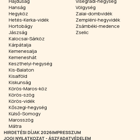
Hajdúság
Visegrádi-hegység
Hanság
Völgység
Hegyköz
Zalai-dombvidék
Hetés-Kerka-vidék
Zempléni-hegyvidék
Hortobágy
Zsámbéki-medence
Jászság
Zselic
Kalocsai-Sárköz
Kárpátalja
Kemenesalja
Kemeneshát
Keszthelyi-hegység
Kis-Balaton
Kisalföld
Kiskunság
Körös-Maros-köz
Körös-szög
Körös-vidék
Kőszegi-hegység
Külső-Somogy
Marosszög
Mátra
HIRDETÉSI DÍJAK 2026
IMPRESSZUM
JOGI NYILATKOZAT - ÁSZF
ADATVÉDELEM