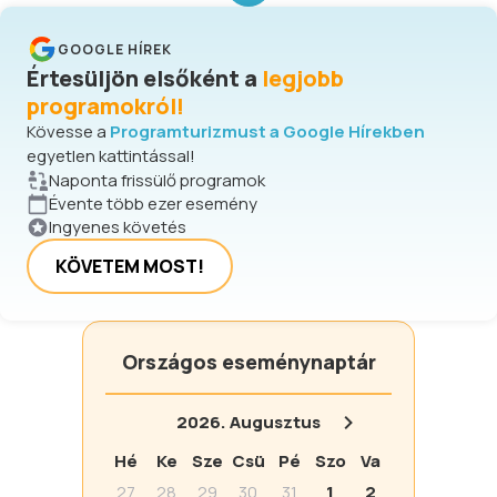
GOOGLE HÍREK
Értesüljön elsőként a
legjobb
programokról!
Kövesse a
Programturizmust a Google Hírekben
egyetlen kattintással!
Naponta frissülő programok
Évente több ezer esemény
Ingyenes követés
KÖVETEM MOST!
Országos eseménynaptár
2026.
Augusztus
Hé
Ke
Sze
Csü
Pé
Szo
Va
27
28
29
30
31
1
2