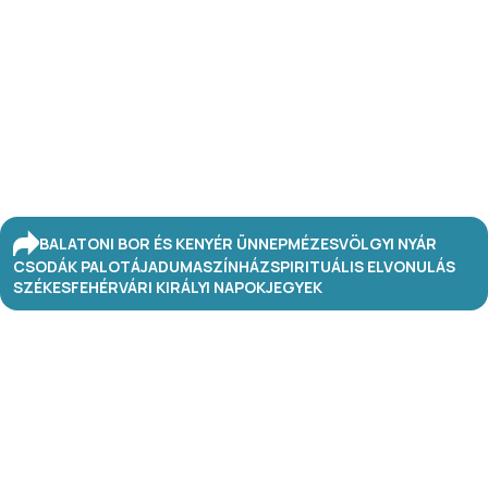
BALATONI BOR ÉS KENYÉR ÜNNEP
MÉZESVÖLGYI NYÁR
CSODÁK PALOTÁJA
DUMASZÍNHÁZ
SPIRITUÁLIS ELVONULÁS
SZÉKESFEHÉRVÁRI KIRÁLYI NAPOK
JEGYEK