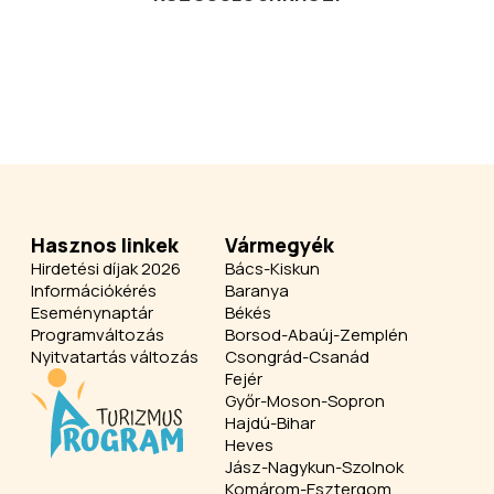
Hasznos linkek
Vármegyék
Hirdetési díjak 2026
Bács-Kiskun
Információkérés
Baranya
Eseménynaptár
Békés
Programváltozás
Borsod-Abaúj-Zemplén
Nyitvatartás változás
Csongrád-Csanád
Fejér
Győr-Moson-Sopron
Hajdú-Bihar
Heves
Jász-Nagykun-Szolnok
Komárom-Esztergom