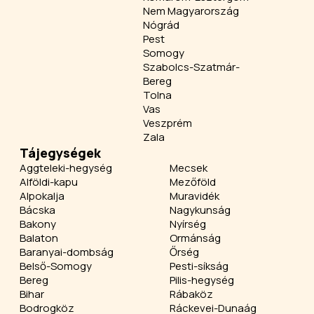
Nem Magyarország
Nógrád
Pest
Somogy
Szabolcs-Szatmár-
Bereg
Tolna
Vas
Veszprém
Zala
Tájegységek
Aggteleki-hegység
Mecsek
Alföldi-kapu
Mezőföld
Alpokalja
Muravidék
Bácska
Nagykunság
Bakony
Nyírség
Balaton
Ormánság
Baranyai-dombság
Őrség
Belső-Somogy
Pesti-síkság
Bereg
Pilis-hegység
Bihar
Rábaköz
Bodrogköz
Ráckevei-Dunaág