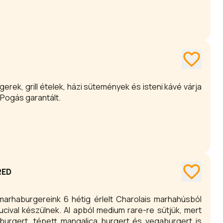
erek, grill ételek, házi sütemények és isteni kávé várja
PPogás garantált.
RED
marhaburgereink 6 hétig érlelt Charolais marhahúsból
ucival készülnek. Al apból medium rare-re sütjük, mert
 burgert, tépett mangalica burgert és vegaburgert is