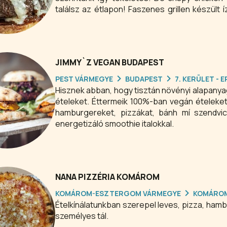
találsz az étlapon! Faszenes grillen készült 
steakek, halak, sajtok és zöldségek, saláták és széles vegetáriánus választék vár házi desszertekkel,
specialty kávéval, kézműves sörökkel és csod
kulturális programokkal.
JIMMY`Z VEGAN BUDAPEST
PEST VÁRMEGYE
BUDAPEST
7. KERÜLET -
Hisznek abban, hogy tisztán növényi alapanya
ételeket. Éttermeik 100%-ban vegán ételeket 
hamburgereket, pizzákat, bánh mí szendvic
energetizáló smoothie italokkal.
NANA PIZZÉRIA KOMÁROM
KOMÁROM-ESZTERGOM VÁRMEGYE
KOMÁRO
Ételkínálatunkban szerepel leves, pizza, hambu
személyes tál.