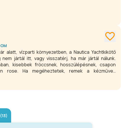
GOM
ár alatt, vízparti környezetben, a Nautica Yachtkikötő
em jártál itt, vagy visszatérj, ha már jártál nálunk.
ában, kisebbek fröccsnek, hosszúlépésnek, csapon
en rose. Ha megéheztetek, remek a kézműves
t vagy a rostlapon sült lazac is mennyei. Mindehhez a
tégünk adja az alaphangot, hullámot pedig csak a hajók
eretjük a vendégeket és azt mondják sokan, hogy ők is
(13)