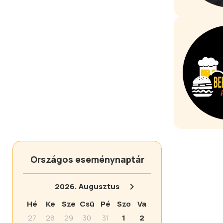
Országos eseménynaptár
2026.
Augusztus
Hé
Ke
Sze
Csü
Pé
Szo
Va
27
28
29
30
31
1
2