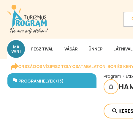
MA
FESZTIVÁL
VÁSÁR
ÜNNEP
LÁTNIVA
VAN!
ORSZÁGOS VÍZIPISZTOLY CSATA
BALATONI BOR ÉS KEN
Program
Étk
PROGRAMHELYEK (13)
HA
KERE