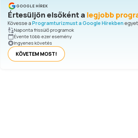
GOOGLE HÍREK
Értesüljön elsőként a
legjobb progr
Kövesse a
Programturizmust a Google Hírekben
egyetl
Naponta frissülő programok
Évente több ezer esemény
Ingyenes követés
KÖVETEM MOST!