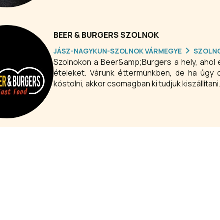
BEER & BURGERS SZOLNOK
JÁSZ-NAGYKUN-SZOLNOK VÁRMEGYE
SZOLN
Szolnokon a Beer&amp;Burgers a hely, ahol 
ételeket. Várunk éttermünkben, de ha úgy 
kóstolni, akkor csomagban ki tudjuk kiszá