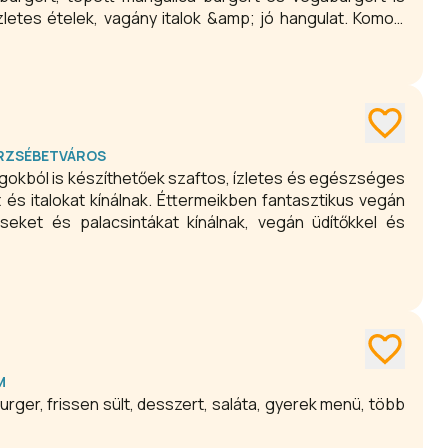
ízletes ételek, vagány italok &amp; jó hangulat. Komoly
ás borokkal, valamint ősztől késő tavaszig gasztro és
 ERZSÉBETVÁROS
gokból is készíthetőek szaftos, ízletes és egészséges
és italokat kínálnak. Éttermeikben fantasztikus vegán
seket és palacsintákat kínálnak, vegán üdítőkkel és
M
rger, frissen sült, desszert, saláta, gyerek menü, több