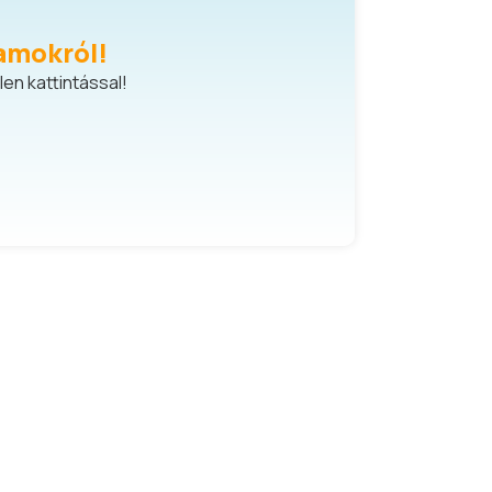
amokról!
en kattintással!