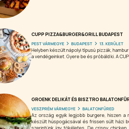
CUPP PIZZA&BURGER&GRILL BUDAPEST
PEST VÁRMEGYE
BUDAPEST
13. KERÜLET
Helyben készült nápolyi típusú pizzák, hamburg
a vendégeinket. Gyere be és próbáld ki. A CU
GROENK DELIKÁT ÉS BISZTRO BALATONFÜ
VESZPRÉM VÁRMEGYE
BALATONFÜRED
Az ország egyik legjobb burgere, hiszen a 
készült húspogácsával és frissen sült házi b
szerintünk így tökéletes. De crispy chicken