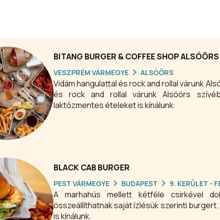
BITANG BURGER & COFFEE SHOP ALSÓÖRS
VESZPRÉM VÁRMEGYE
ALSÓÖRS
Vidám hangulattal és rock and rollal várunk Al
és rock and rollal várunk Alsóörs szívé
laktózmentes ételeket is kínálunk.
BLACK CAB BURGER
PEST VÁRMEGYE
BUDAPEST
9. KERÜLET -
A marhahús mellett kétféle csirkével dol
összeállíthatnak saját ízlésük szerinti burgert. Giga Double Decker szendvicset és más finomságokat
is kínálunk.