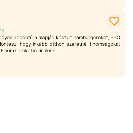
OK
egyedi receptúra alapján készült hamburgereket, BBQ
döntesz, hogy inkább otthon szeretnél finomságokat
llítani. Finom söröket is kínálunk.