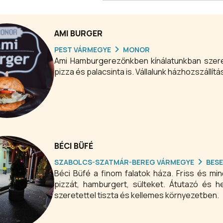
AMI BURGER
PEST VÁRMEGYE
MONOR
Ami Hamburgerezőnkben kínálatunkban szerep
pizza és palacsinta is. Vállalunk házhozszállítá
BÉCI BÜFÉ
SZABOLCS-SZATMÁR-BEREG VÁRMEGYE
BES
Béci Büfé a finom falatok háza. Friss és mi
pizzát, hamburgert, sülteket. Átutazó és helyben fogyasztani kívánó vendégeket is várunk sok
szeretettel tiszta és kellemes környezetben.