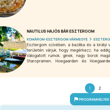
NAUTILUS HAJÓS BÁR ESZTERGOM
KOMÁROM-ESZTERGOM VÁRMEGYE
ESZTER
Esztergom szívében, a bazilika és a királyi v
területén várjuk, hogy megérkezz, ha eddig n
Válogatott rumok, ginek, nagy borok mag
Staropramen, Hoegaarden és Hoegaard
hamburgerünk, a hekkünk, de a grillezett saj
festői szépségű Kis-Dunán lágyan ringatozó s
vernek kikötés előtt. Mindig mosolygunk, sz
minket.
1
2
PROGRAMHELYEK 