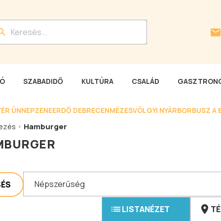
LÓ
SZABADIDŐ
KULTÚRA
CSALÁD
GASZTRONÓ
YÉR ÜNNEP
ZENEERDŐ DEBRECEN
MÉZESVÖLGYI NYÁR
BORBUSZ A 
ezés
Hamburger
MBURGER
Népszerűség
SÉS
LISTANÉZET
TÉ