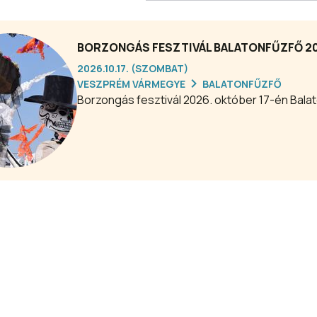
BORZONGÁS FESZTIVÁL BALATONFŰZFŐ 2
2026.10.17. (SZOMBAT)
VESZPRÉM VÁRMEGYE
BALATONFŰZFŐ
Borzongás fesztivál 2026. október 17-én Bala