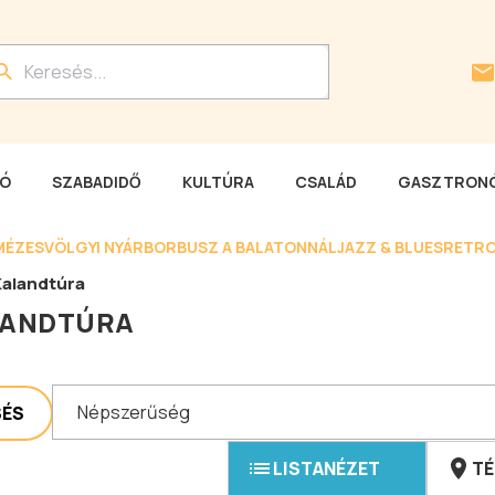
LÓ
SZABADIDŐ
KULTÚRA
CSALÁD
GASZTRONÓ
MÉZESVÖLGYI NYÁR
BORBUSZ A BALATONNÁL
JAZZ & BLUES
RETRO
Kalandtúra
LANDTÚRA
Népszerűség
SÉS
LISTANÉZET
TÉ