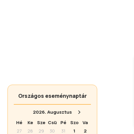
Országos eseménynaptár
2026.
Augusztus
Hé
Ke
Sze
Csü
Pé
Szo
Va
27
28
29
30
31
1
2