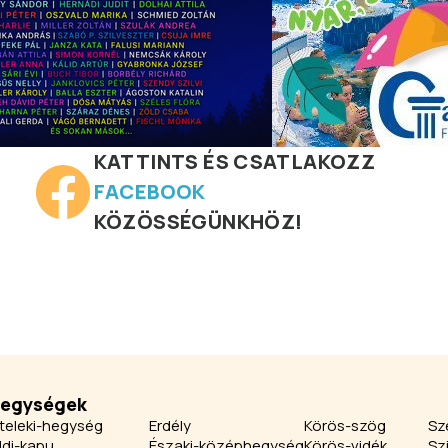
KATTINTS ÉS CSATLAKOZZ
FACEBOOK
KÖZÖSSÉGÜNKHÖZ!
jegységek
teleki-hegység
Erdély
Körös-szög
Sz
ldi-kapu
Északi-középhegység
Körös-vidék
Sz