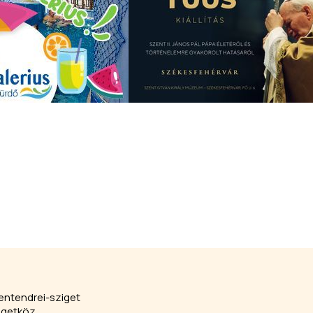
entendrei-sziget
igetköz