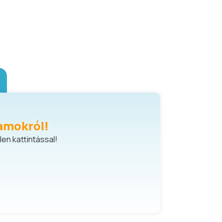
)
amokról!
en kattintással!