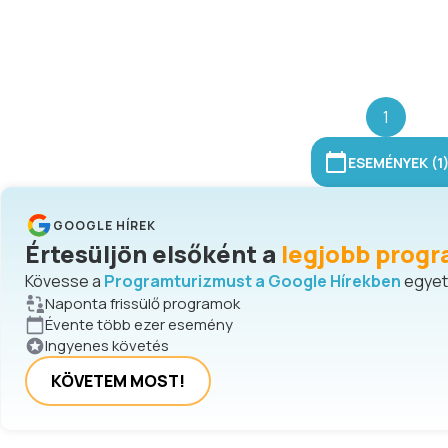
1
ESEMÉNYEK (1
GOOGLE HÍREK
Értesüljön elsőként a
legjobb progr
Kövesse a
Programturizmust a Google Hírekben
egyetl
Naponta frissülő programok
Évente több ezer esemény
Ingyenes követés
KÖVETEM MOST!