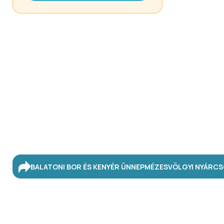
BALATONI BOR ÉS KENYÉR ÜNNEP
MÉZESVÖLGYI NYÁR
CS