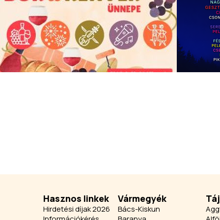
Hasznos linkek
Vármegyék
Tá
Hirdetési díjak 2026
Bács-Kiskun
Agg
Információkérés
Baranya
Alfö