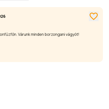
026
tonfűzfőn. Várunk minden borzongani vágyót!