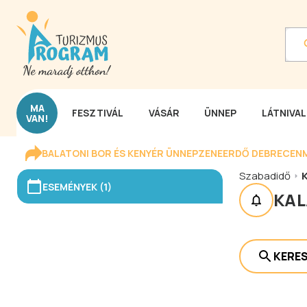
MA
FESZTIVÁL
VÁSÁR
ÜNNEP
LÁTNIVA
VAN!
BALATONI BOR ÉS KENYÉR ÜNNEP
ZENEERDŐ DEBRECEN
Szabadidő
ESEMÉNYEK (1)
KA
KERE