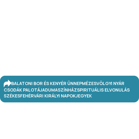
BALATONI BOR ÉS KENYÉR ÜNNEP
MÉZESVÖLGYI NYÁR
CSODÁK PALOTÁJA
DUMASZÍNHÁZ
SPIRITUÁLIS ELVONULÁS
SZÉKESFEHÉRVÁRI KIRÁLYI NAPOK
JEGYEK