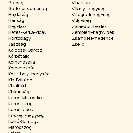
Göcsej
Viharsarok
Gödöllői-dombság
Villányi-hegység
Hajdúság
Visegrádi-hegység
Hanság
Völgység
Hegyköz
Zalai-dombvidék
Hetés-Kerka-vidék
Zempléni-hegyvidék
Hortobágy
Zsámbéki-medence
Jászság
Zselic
Kalocsai-Sárköz
Kárpátalja
Kemenesalja
Kemeneshát
Keszthelyi-hegység
Kis-Balaton
Kisalföld
Kiskunság
Körös-Maros-köz
Körös-szög
Körös-vidék
Kőszegi-hegység
Külső-Somogy
Marosszög