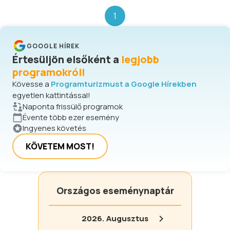
1
GOOGLE HÍREK
Értesüljön elsőként a
legjobb
programokról!
Kövesse a
Programturizmust a Google Hírekben
egyetlen kattintással!
Naponta frissülő programok
Évente több ezer esemény
Ingyenes követés
KÖVETEM MOST!
Országos eseménynaptár
2026.
Augusztus