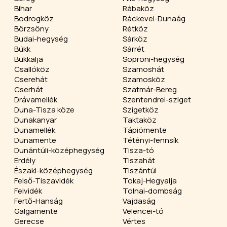
Bihar
Rábaköz
Bodrogköz
Ráckevei-Dunaág
Börzsöny
Rétköz
Budai-hegység
Sárköz
Bükk
Sárrét
Bükkalja
Soproni-hegység
Csallóköz
Szamoshát
Cserehát
Szamosköz
Cserhát
Szatmár-Bereg
Drávamellék
Szentendrei-sziget
Duna-Tisza köze
Szigetköz
Dunakanyar
Taktaköz
Dunamellék
Tápiómente
Dunamente
Tétényi-fennsík
Dunántúli-középhegység
Tisza-tó
Erdély
Tiszahát
Északi-középhegység
Tiszántúl
Felső-Tiszavidék
Tokaj-Hegyalja
Felvidék
Tolnai-dombság
Fertő-Hanság
Vajdaság
Galgamente
Velencei-tó
Gerecse
Vértes