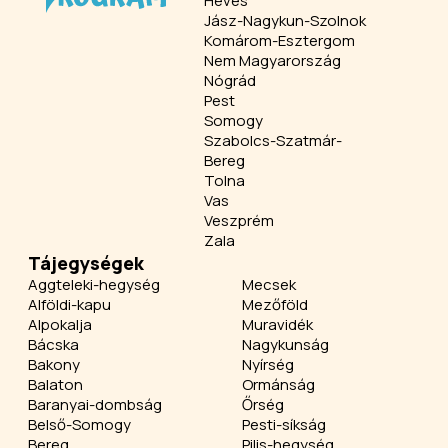
Heves
Jász-Nagykun-Szolnok
Komárom-Esztergom
Nem Magyarország
Nógrád
Pest
Somogy
Szabolcs-Szatmár-
Bereg
Tolna
Vas
Veszprém
Zala
Tájegységek
Aggteleki-hegység
Mecsek
Alföldi-kapu
Mezőföld
Alpokalja
Muravidék
Bácska
Nagykunság
Bakony
Nyírség
Balaton
Ormánság
Baranyai-dombság
Őrség
Belső-Somogy
Pesti-síkság
Bereg
Pilis-hegység