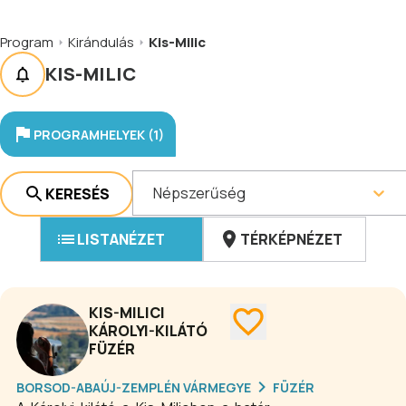
Program
Kirándulás
Kis-Milic
KIS-MILIC
PROGRAMHELYEK (1)
Népszerűség
KERESÉS
LISTANÉZET
TÉRKÉPNÉZET
KIS-MILICI
KÁROLYI-KILÁTÓ
FÜZÉR
BORSOD-ABAÚJ-ZEMPLÉN VÁRMEGYE
FÜZÉR