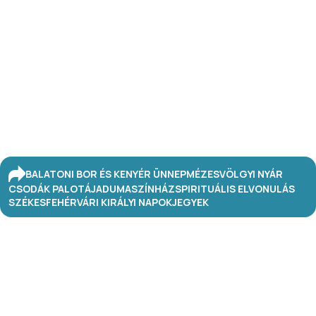
BALATONI BOR ÉS KENYÉR ÜNNEP
MÉZESVÖLGYI NYÁR
CSODÁK PALOTÁJA
DUMASZÍNHÁZ
SPIRITUÁLIS ELVONULÁS
SZÉKESFEHÉRVÁRI KIRÁLYI NAPOK
JEGYEK