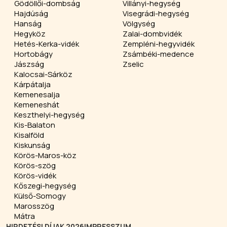
Gödöllői-dombság
Villányi-hegység
Hajdúság
Visegrádi-hegység
Hanság
Völgység
Hegyköz
Zalai-dombvidék
Hetés-Kerka-vidék
Zempléni-hegyvidék
Hortobágy
Zsámbéki-medence
Jászság
Zselic
Kalocsai-Sárköz
Kárpátalja
Kemenesalja
Kemeneshát
Keszthelyi-hegység
Kis-Balaton
Kisalföld
Kiskunság
Körös-Maros-köz
Körös-szög
Körös-vidék
Kőszegi-hegység
Külső-Somogy
Marosszög
Mátra
HIRDETÉSI DÍJAK 2026
IMPRESSZUM