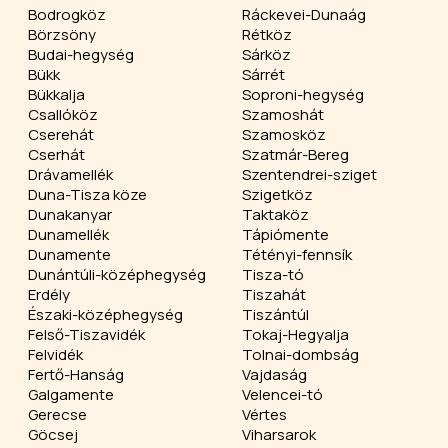
Bodrogköz
Ráckevei-Dunaág
Börzsöny
Rétköz
Budai-hegység
Sárköz
Bükk
Sárrét
Bükkalja
Soproni-hegység
Csallóköz
Szamoshát
Cserehát
Szamosköz
Cserhát
Szatmár-Bereg
Drávamellék
Szentendrei-sziget
Duna-Tisza köze
Szigetköz
Dunakanyar
Taktaköz
Dunamellék
Tápiómente
Dunamente
Tétényi-fennsík
Dunántúli-középhegység
Tisza-tó
Erdély
Tiszahát
Északi-középhegység
Tiszántúl
Felső-Tiszavidék
Tokaj-Hegyalja
Felvidék
Tolnai-dombság
Fertő-Hanság
Vajdaság
Galgamente
Velencei-tó
Gerecse
Vértes
Göcsej
Viharsarok