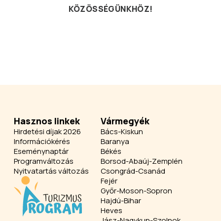
KÖZÖSSÉGÜNKHÖZ!
Hasznos linkek
Vármegyék
Hirdetési díjak 2026
Bács-Kiskun
Információkérés
Baranya
Eseménynaptár
Békés
Programváltozás
Borsod-Abaúj-Zemplén
Nyitvatartás változás
Csongrád-Csanád
Fejér
Győr-Moson-Sopron
Hajdú-Bihar
Heves
Jász-Nagykun-Szolnok