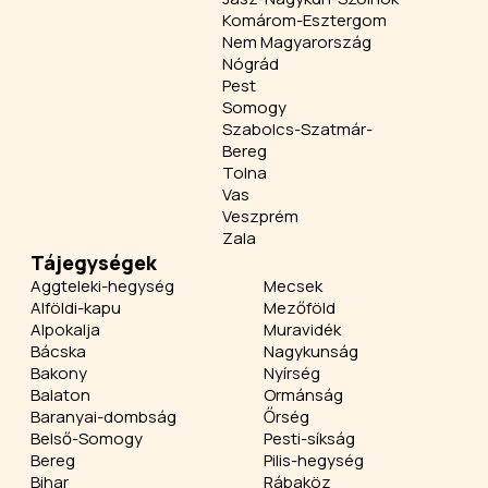
Komárom-Esztergom
Nem Magyarország
Nógrád
Pest
Somogy
Szabolcs-Szatmár-
Bereg
Tolna
Vas
Veszprém
Zala
Tájegységek
Aggteleki-hegység
Mecsek
Alföldi-kapu
Mezőföld
Alpokalja
Muravidék
Bácska
Nagykunság
Bakony
Nyírség
Balaton
Ormánság
Baranyai-dombság
Őrség
Belső-Somogy
Pesti-síkság
Bereg
Pilis-hegység
Bihar
Rábaköz