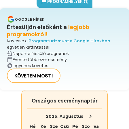
PROGRAMHELYEK (1)
GOOGLE HÍREK
Értesüljön elsőként a
legjobb
programokról!
Kövesse a
Programturizmust a Google Hírekben
egyetlen kattintással!
Naponta frissülő programok
Évente több ezer esemény
Ingyenes követés
KÖVETEM MOST!
Országos eseménynaptár
2026.
Augusztus
Hé
Ke
Sze
Csü
Pé
Szo
Va