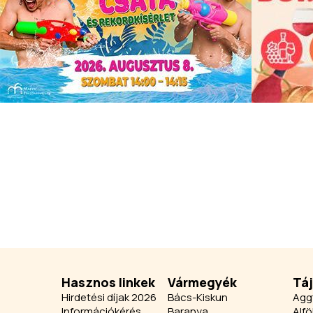
Hasznos linkek
Vármegyék
Tá
Hirdetési díjak 2026
Bács-Kiskun
Agg
Információkérés
Baranya
Alfö