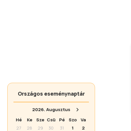
Országos eseménynaptár
2026.
Augusztus
Hé
Ke
Sze
Csü
Pé
Szo
Va
27
28
29
30
31
1
2