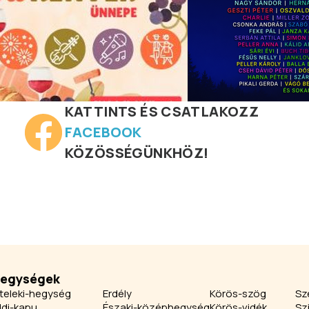
KATTINTS ÉS CSATLAKOZZ
FACEBOOK
KÖZÖSSÉGÜNKHÖZ!
jegységek
teleki-hegység
Erdély
Körös-szög
Sz
ldi-kapu
Északi-középhegység
Körös-vidék
Sz