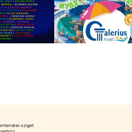
entendrei-sziget
igetköz