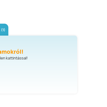
(1)
amokról!
en kattintással!