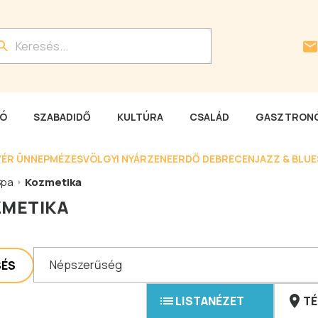
LÓ
SZABADIDŐ
KULTÚRA
CSALÁD
GASZTRONÓ
YÉR ÜNNEP
MÉZESVÖLGYI NYÁR
ZENEERDŐ DEBRECEN
JAZZ & BLU
Spa
Kozmetika
METIKA
Népszerűség
SÉS
LISTANÉZET
TÉ