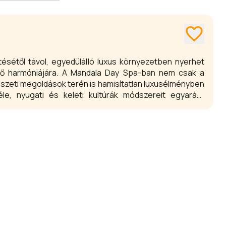
etésétől távol, egyedülálló luxus környezetben nyerhet
 belső harmóniájára. A Mandala Day Spa-ban nem csak a
szeti megoldások terén is hamisítatlan luxusélményben
le, nyugati és keleti kultúrák módszereit egyaránt
 manikűr-pedikűr illetve testkezelést találhat, a
 kombinált masszázs rituálékig. A testmasszázsok
sel kényeztethetik testüket, a hammam kezelésektől, a
ercselésekig és bőrfrissítő hámlasztásokig.