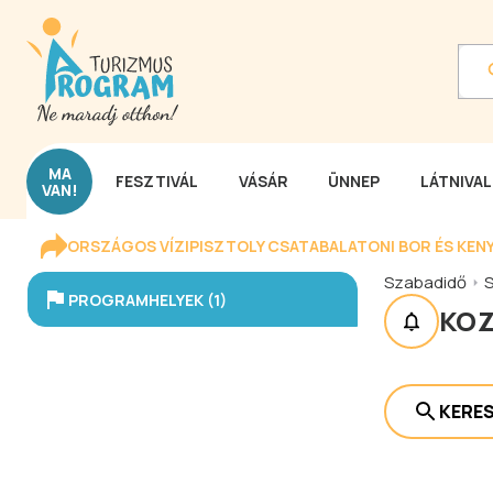
MA
FESZTIVÁL
VÁSÁR
ÜNNEP
LÁTNIVA
VAN!
ORSZÁGOS VÍZIPISZTOLY CSATA
BALATONI BOR ÉS KEN
Szabadidő
PROGRAMHELYEK (1)
KOZ
KERE