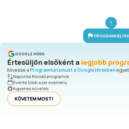
1
PROGRAMHELYEK 
GOOGLE HÍREK
Értesüljön elsőként a
legjobb progr
Kövesse a
Programturizmust a Google Hírekben
egyetl
Naponta frissülő programok
Évente több ezer esemény
Ingyenes követés
KÖVETEM MOST!