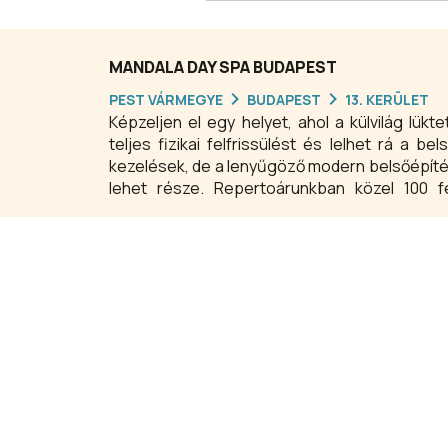
MANDALA DAY SPA BUDAPEST
PEST VÁRMEGYE
BUDAPEST
13. KERÜLET
Képzeljen el egy helyet, ahol a külvilág lükt
teljes fizikai felfrissülést és lelhet rá a
kezelések, de a lenyűgöző modern belsőépíté
lehet része. Repertoárunkban közel 100 fé
felsorakoztató testmasszázst, kozmetikai,
legegyszerűbb svédmasszázstól egészen a
mellett vendégeink számos vizes testkezelés
fürdő rituálékon át, egészen a tápláló testtek