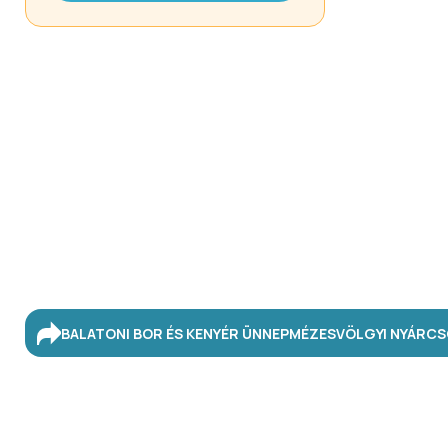
BALATONI BOR ÉS KENYÉR ÜNNEP
MÉZESVÖLGYI NYÁR
CS