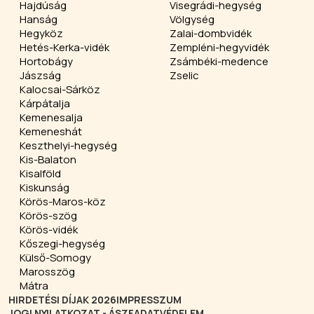
Hajdúság
Visegrádi-hegység
Hanság
Völgység
Hegyköz
Zalai-dombvidék
Hetés-Kerka-vidék
Zempléni-hegyvidék
Hortobágy
Zsámbéki-medence
Jászság
Zselic
Kalocsai-Sárköz
Kárpátalja
Kemenesalja
Kemeneshát
Keszthelyi-hegység
Kis-Balaton
Kisalföld
Kiskunság
Körös-Maros-köz
Körös-szög
Körös-vidék
Kőszegi-hegység
Külső-Somogy
Marosszög
Mátra
HIRDETÉSI DÍJAK 2026
IMPRESSZUM
JOGI NYILATKOZAT - ÁSZF
ADATVÉDELEM