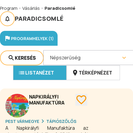
Program
Vásárlás
Paradicsomlé
PARADICSOMLÉ
PROGRAMHELYEK (1)
Népszerűség
KERESÉS
LISTANÉZET
TÉRKÉPNÉZET
NAPKIRÁLYFI
MANUFAKTÚRA
PEST VÁRMEGYE
TÁPIÓSZŐLŐS
A Napkirályfi Manufaktúra az