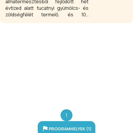
almatermesztésből fejlődött hét
évtized alatt tucatnyi gyümölcs- és
zöldségfélét termelő, és 100
százalékos natúr gyümölcsleveket
készítő vállalkozássá. Zöldség- és
gyümölcs feldolgozás, ivólevek,
lekvárok.
1
PROGRAMHELYEK (1)