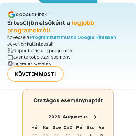
GOOGLE HÍREK
Értesüljön elsőként a
legjobb
programokról!
Kövesse a
Programturizmust a Google Hírekben
egyetlen kattintással!
Naponta frissülő programok
Évente több ezer esemény
Ingyenes követés
KÖVETEM MOST!
Országos eseménynaptár
2026.
Augusztus
Hé
Ke
Sze
Csü
Pé
Szo
Va
27
28
29
30
31
1
2