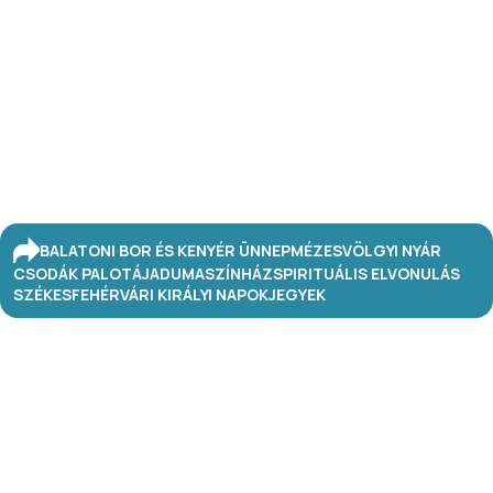
BALATONI BOR ÉS KENYÉR ÜNNEP
MÉZESVÖLGYI NYÁR
CSODÁK PALOTÁJA
DUMASZÍNHÁZ
SPIRITUÁLIS ELVONULÁS
SZÉKESFEHÉRVÁRI KIRÁLYI NAPOK
JEGYEK