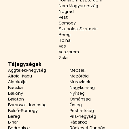
Nem Magyarország
Nógrád
Pest
Somogy
Szabolcs-Szatmár-
Bereg
Tolna
Vas
Veszprém
Zala
Tájegységek
Aggteleki-hegység
Mecsek
Alföldi-kapu
Mezőföld
Alpokalja
Muravidék
Bácska
Nagykunság
Bakony
Nyírség
Balaton
Ormánság
Baranyai-dombság
Őrség
Belső-Somogy
Pesti-síkság
Bereg
Pilis-hegység
Bihar
Rábaköz
Bodrogköz
Ráckevei-Dunaág