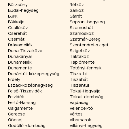
Börzsöny
Rétköz
Budai-hegység
Sárköz
Bükk
Sárrét
Bükkalja
Soproni-hegység
Csallóköz
Szamoshát
Cserehát
Szamosköz
Cserhát
Szatmár-Bereg
Drávamellék
Szentendrei-sziget
Duna-Tisza köze
Szigetköz
Dunakanyar
Taktaköz
Dunamellék
Tápiómente
Dunamente
Tétényi-fennsík
Dunántúli-középhegység
Tisza-tó
Erdély
Tiszahát
Északi-középhegység
Tiszántúl
Felső-Tiszavidék
Tokaj-Hegyalja
Felvidék
Tolnai-dombság
Fertő-Hanság
Vajdaság
Galgamente
Velencei-tó
Gerecse
Vértes
Göcsej
Viharsarok
Gödöllői-dombság
Villányi-hegység