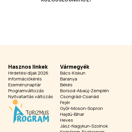
Hasznos linkek
Vármegyék
Hirdetési díjak 2026
Bács-Kiskun
Információkérés
Baranya
Eseménynaptár
Békés
Programváltozás
Borsod-Abaúj-Zemplén
Nyitvatartás változás
Csongrád-Csanád
Fejér
Győr-Moson-Sopron
Hajdú-Bihar
Heves
Jász-Nagykun-Szolnok
Komárom-Esztergom