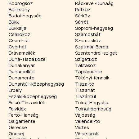
Bodrogköz
Ráckevei-Dunaág
Börzsöny
Rétköz
Budai-hegység
Sárköz
Bükk
Sárrét
Bükkalja
Soproni-hegység
Csallóköz
Szamoshát
Cserehát
Szamosköz
Cserhát
Szatmár-Bereg
Drávamellék
Szentendrei-sziget
Duna-Tisza köze
Szigetköz
Dunakanyar
Taktaköz
Dunamellék
Tápiómente
Dunamente
Tétényi-fennsík
Dunántúli-középhegység
Tisza-tó
Erdély
Tiszahát
Északi-középhegység
Tiszántúl
Felső-Tiszavidék
Tokaj-Hegyalja
Felvidék
Tolnai-dombság
Fertő-Hanság
Vajdaság
Galgamente
Velencei-tó
Gerecse
Vértes
Göcsej
Viharsarok