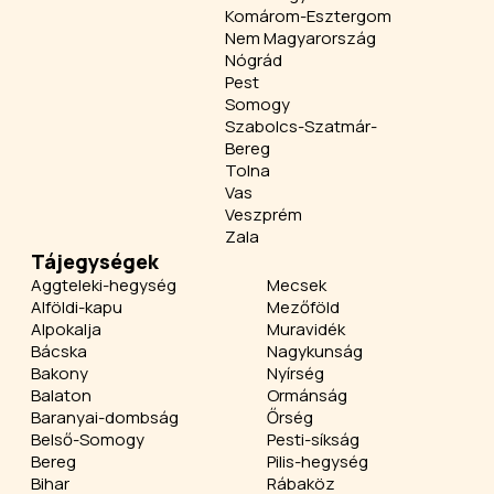
Komárom-Esztergom
Nem Magyarország
Nógrád
Pest
Somogy
Szabolcs-Szatmár-
Bereg
Tolna
Vas
Veszprém
Zala
Tájegységek
Aggteleki-hegység
Mecsek
Alföldi-kapu
Mezőföld
Alpokalja
Muravidék
Bácska
Nagykunság
Bakony
Nyírség
Balaton
Ormánság
Baranyai-dombság
Őrség
Belső-Somogy
Pesti-síkság
Bereg
Pilis-hegység
Bihar
Rábaköz