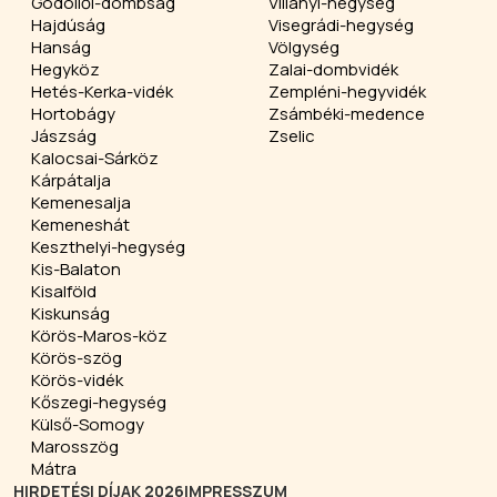
Gödöllői-dombság
Villányi-hegység
Hajdúság
Visegrádi-hegység
Hanság
Völgység
Hegyköz
Zalai-dombvidék
Hetés-Kerka-vidék
Zempléni-hegyvidék
Hortobágy
Zsámbéki-medence
Jászság
Zselic
Kalocsai-Sárköz
Kárpátalja
Kemenesalja
Kemeneshát
Keszthelyi-hegység
Kis-Balaton
Kisalföld
Kiskunság
Körös-Maros-köz
Körös-szög
Körös-vidék
Kőszegi-hegység
Külső-Somogy
Marosszög
Mátra
HIRDETÉSI DÍJAK 2026
IMPRESSZUM