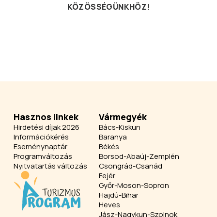
KÖZÖSSÉGÜNKHÖZ!
Hasznos linkek
Vármegyék
Hirdetési díjak 2026
Bács-Kiskun
Információkérés
Baranya
Eseménynaptár
Békés
Programváltozás
Borsod-Abaúj-Zemplén
Nyitvatartás változás
Csongrád-Csanád
Fejér
Győr-Moson-Sopron
Hajdú-Bihar
Heves
Jász-Nagykun-Szolnok