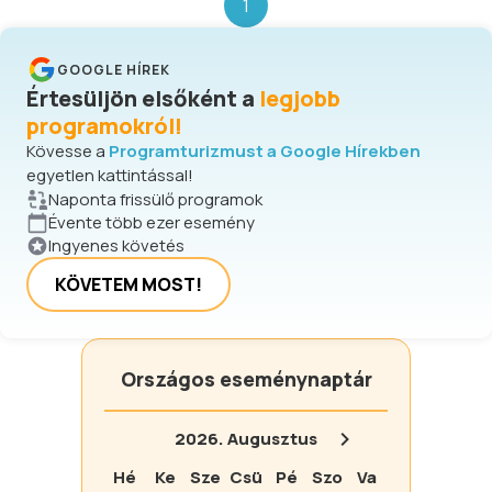
1
GOOGLE HÍREK
Értesüljön elsőként a
legjobb
programokról!
Kövesse a
Programturizmust a Google Hírekben
egyetlen kattintással!
Naponta frissülő programok
Évente több ezer esemény
Ingyenes követés
KÖVETEM MOST!
Országos eseménynaptár
2026.
Augusztus
Hé
Ke
Sze
Csü
Pé
Szo
Va