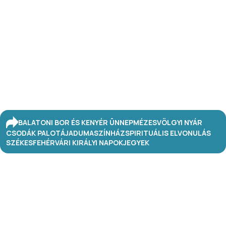
BALATONI BOR ÉS KENYÉR ÜNNEP
MÉZESVÖLGYI NYÁR
CSODÁK PALOTÁJA
DUMASZÍNHÁZ
SPIRITUÁLIS ELVONULÁS
SZÉKESFEHÉRVÁRI KIRÁLYI NAPOK
JEGYEK