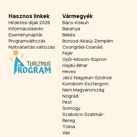
Hasznos linkek
Vármegyék
Hirdetési díjak 2026
Bács-Kiskun
Információkérés
Baranya
Eseménynaptár
Békés
Programváltozás
Borsod-Abaúj-Zemplén
Nyitvatartás változás
Csongrád-Csanád
Fejér
Győr-Moson-Sopron
Hajdú-Bihar
Heves
Jász-Nagykun-Szolnok
Komárom-Esztergom
Nem Magyarország
Nógrád
Pest
Somogy
Szabolcs-Szatmár-
Bereg
Tolna
Vas