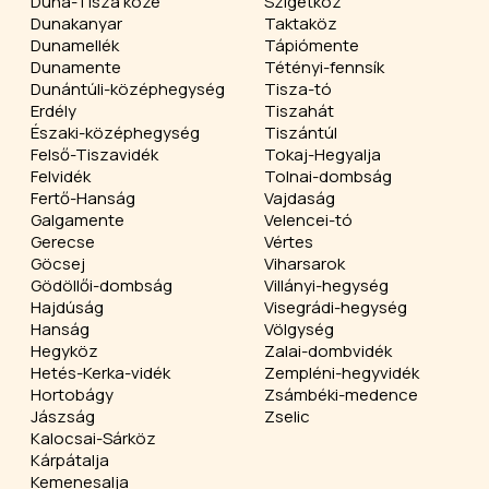
Duna-Tisza köze
Szigetköz
Dunakanyar
Taktaköz
Dunamellék
Tápiómente
Dunamente
Tétényi-fennsík
Dunántúli-középhegység
Tisza-tó
Erdély
Tiszahát
Északi-középhegység
Tiszántúl
Felső-Tiszavidék
Tokaj-Hegyalja
Felvidék
Tolnai-dombság
Fertő-Hanság
Vajdaság
Galgamente
Velencei-tó
Gerecse
Vértes
Göcsej
Viharsarok
Gödöllői-dombság
Villányi-hegység
Hajdúság
Visegrádi-hegység
Hanság
Völgység
Hegyköz
Zalai-dombvidék
Hetés-Kerka-vidék
Zempléni-hegyvidék
Hortobágy
Zsámbéki-medence
Jászság
Zselic
Kalocsai-Sárköz
Kárpátalja
Kemenesalja