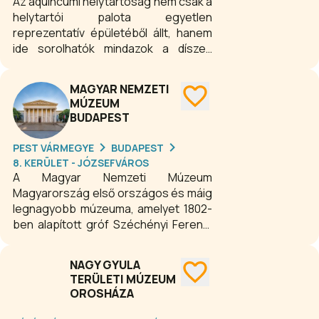
Az aquincumi helytartóság nem csak a
helytartói palota egyetlen
reprezentatív épületéből állt, hanem
ide sorolhatók mindazok a díszes
paloták, fürdők, szentélyek és gazdag
lakóházak, amelyek a Duna-ág óbudai
MAGYAR NEMZETI
oldalán a helytartói palotával
MÚZEUM
szemközt, az egykori katonaváros
BUDAPEST
északkeleti és északi sávjában
sorakoztak. A közigazgatási negyed
PEST VÁRMEGYE
BUDAPEST
épületei adtak otthont a tartomány
8. KERÜLET - JÓZSEFVÁROS
igazgatására szolgáló hivataloknak és
A Magyar Nemzeti Múzeum
itt voltak a magasrangú tisztviselők
Magyarország első országos és máig
lakóházai is, amelyek egyike a
legnagyobb múzeuma, amelyet 1802-
Meggyfa utcában lévő ún. Hercules-
ben alapított gróf Széchényi Ferenc.
villa.
Pollack Mihály tervezte klasszicista
épülete története során számos
NAGY GYULA
jelentős esemény színtere volt.
TERÜLETI MÚZEUM
Intézményünk a nemzeti kulturális élet
OROSHÁZA
megkerülhetetlen és
nélkülözhetetlen része. A Magyar