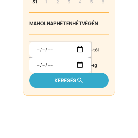
31
1
2
3
4
5
6
MA
HOLNAP
HÉTEN
HÉTVÉGÉN
-tól
-ig
KERESÉS