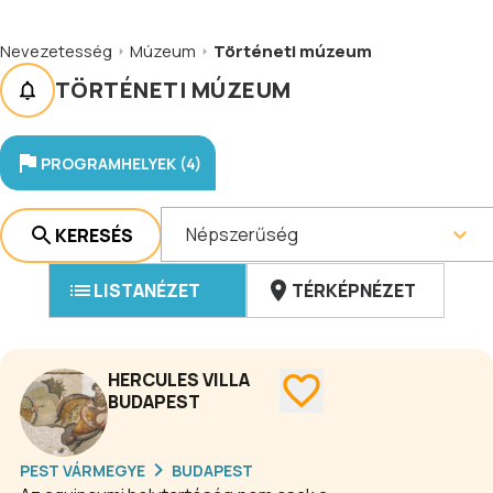
Nevezetesség
Múzeum
Történeti múzeum
TÖRTÉNETI MÚZEUM
PROGRAMHELYEK (4)
Népszerűség
KERESÉS
LISTANÉZET
TÉRKÉPNÉZET
HERCULES VILLA
BUDAPEST
PEST VÁRMEGYE
BUDAPEST