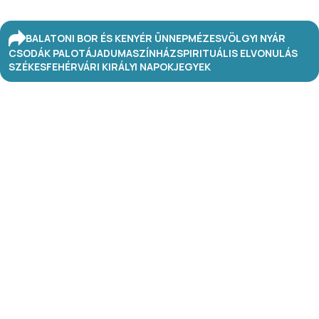
BALATONI BOR ÉS KENYÉR ÜNNEP
MÉZESVÖLGYI NYÁR
CSODÁK PALOTÁJA
DUMASZÍNHÁZ
SPIRITUÁLIS ELVONULÁS
SZÉKESFEHÉRVÁRI KIRÁLYI NAPOK
JEGYEK