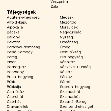
Veszprém
Zala
Tájegységek
Aggteleki-hegység
Mecsek
Alföldi-kapu
Mezőföld
Alpokalja
Muravidék
Bácska
Nagykunság
Bakony
Nyírség
Balaton
Ormánság
Baranyai-dombság
Őrség
Belső-Somogy
Pesti-síkság
Bereg
Pilis-hegység
Bihar
Rábaköz
Bodrogköz
Ráckevei-Dunaág
Börzsöny
Rétköz
Budai-hegység
Sárköz
Bükk
Sárrét
Bükkalja
Soproni-hegység
Csallóköz
Szamoshát
Cserehát
Szamosköz
Cserhát
Szatmár-Bereg
Drávamellék
Szentendrei-sziget