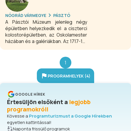
NÓGRÁD VÁRMEGYE
PÁSZTÓ
A Pásztói Múzeum jelenleg négy
épületben helyezkedik el: a ciszterci
kolostorépületben, az Oskolamester
házában és a galériákban. Az 1717-18-
ban újjáépült barokk ciszterci
kolostorépületben kaptak méltó
helyet a Pásztói Múzeum állandó és
1
időszaki kiállításai. Az eredetileg
bencés építésű, később a ciszterek
PROGRAMHELYEK (4)
által átvett épület egészen az 1950-
es évekig kolostorként működ
GOOGLE HÍREK
Értesüljön elsőként a
legjobb
programokról!
Kövesse a
Programturizmust a Google Hírekben
egyetlen kattintással!
Naponta frissülő programok