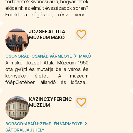
története? Kíváncsi arra, hogyan éltek
elődeink az elmúlt évszázadok során?
Érdekli a régészet, részt venne
közösségi programjainkon? Szeretne
többet tudni a megye
JÓZSEF ATTILA
képzőművészeiről? Akkor a legjobb
MÚZEUM MAKÓ
helyen jár! Időszaki és állandó
kiállítások, múzeumi-, családi és
gyermekprogramok széles kínálatával
CSONGRÁD-CSANÁD VÁRMEGYE
MAKÓ
egész évben várják Zalaegerszegen
A makói József Attila Múzeum 1950
az érdeklődőket.
óta gyűjti és mutatja be a város és
környéke életét. A múzeum
főépületében állandó és időszaki
kiállítások látogathatók. Az udvaron
található a szabadtéri néprajzi
KAZINCZY FERENC
kiállítás, a skanzen. A főépülettől pár
MÚZEUM
száz méterre van az Espersit-ház,
amely irodalmi kiállítóhely. József Attila
legnagyobb pártfogójának - Dr.
BORSOD-ABAÚJ-ZEMPLÉN VÁRMEGYE
Espersit Jánosnak -, egykori házában
SÁTORALJAÚJHELY