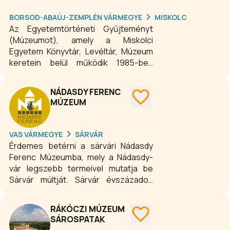
BORSOD-ABAÚJ-ZEMPLÉN VÁRMEGYE
MISKOLC
Az Egyetemtörténeti Gyűjteményt
(Múzeumot), amely a Miskolci
Egyetem Könyvtár, Levéltár, Múzeum
keretein belül működik 1985-ben
hozták létre mint szakgyűjteményt,
és 1986. január 1-jén kezdte meg
NÁDASDY FERENC
hivatalosan a működését az egyetemi
MÚZEUM
könyvtár épületében.
VAS VÁRMEGYE
SÁRVÁR
Érdemes betérni a sárvári Nádasdy
Ferenc Múzeumba, mely a Nádasdy-
vár legszebb termeivel mutatja be
Sárvár múltját. Sárvár évszázados
múltra visszatekintő vára ma
Magyarország egyik legszebb
RÁKÓCZI MÚZEUM
épülete. A Nádasdy Ferenc Múzeum
SÁROSPATAK
1951 óta várja látogatóit.