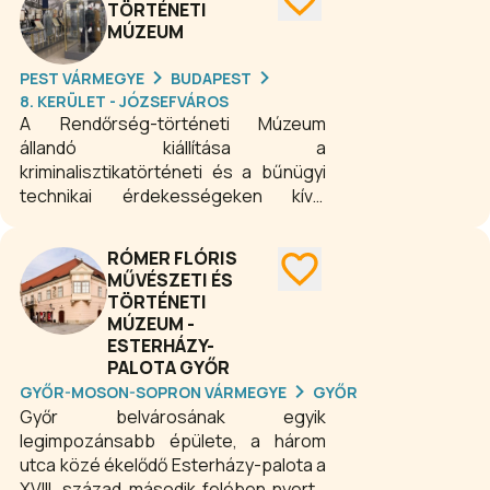
TÖRTÉNETI
MÚZEUM
PEST VÁRMEGYE
BUDAPEST
8. KERÜLET - JÓZSEFVÁROS
A Rendőrség-történeti Múzeum
állandó kiállítása a
kriminalisztikatörténeti és a bűnügyi
technikai érdekességeken kívül
bepillantást nyújt a szakértői munka
fejlődésébe, valamint az emlékezetes
RÓMER FLÓRIS
magyarországi bűnügyek titkaiba is.
MŰVÉSZETI ÉS
TÖRTÉNETI
MÚZEUM -
ESTERHÁZY-
PALOTA GYŐR
GYŐR-MOSON-SOPRON VÁRMEGYE
GYŐR
Győr belvárosának egyik
legimpozánsabb épülete, a három
utca közé ékelődő Esterházy-palota a
XVIII. század második felében nyerte