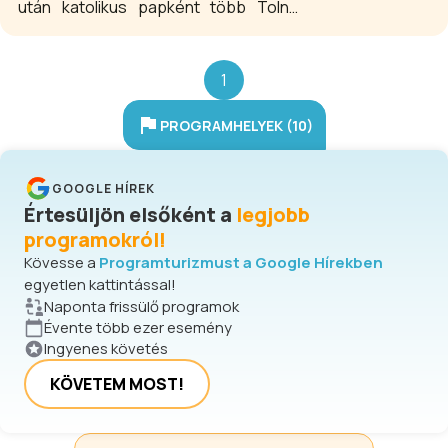
után katolikus papként több Tolna
működött. Ma múzeum található
megyei településen működött.
benne.
Lengyel község jelentős fordulópont
volt életében, mert itt bukkant az ún.
1
„török sáncon” egy olyan hétezer
éves neolitikus kultúra nyomaira,
PROGRAMHELYEK (10)
melyet azóta a régészeti
szakirodalom a `lengyeli kultúra`
elnevezéssel tart számon.
GOOGLE HÍREK
Kutatásainak fő támogatója a helyi
Értesüljön elsőként a
legjobb
földbirtokos, gróf Apponyi Sándor
programokról!
volt.
Kövesse a
Programturizmust a Google Hírekben
egyetlen kattintással!
Naponta frissülő programok
Évente több ezer esemény
Ingyenes követés
KÖVETEM MOST!