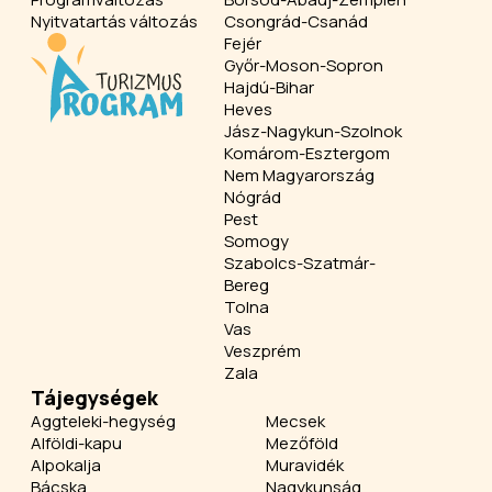
Nyitvatartás változás
Csongrád-Csanád
Fejér
Győr-Moson-Sopron
Hajdú-Bihar
Heves
Jász-Nagykun-Szolnok
Komárom-Esztergom
Nem Magyarország
Nógrád
Pest
Somogy
Szabolcs-Szatmár-
Bereg
Tolna
Vas
Veszprém
Zala
Tájegységek
Aggteleki-hegység
Mecsek
Alföldi-kapu
Mezőföld
Alpokalja
Muravidék
Bácska
Nagykunság