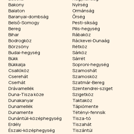
Bakony
Nyírség
Balaton
Ormánság
Baranyai-dombság
Őrség
Belső-Somogy
Pesti-síkság
Bereg
Pilis-hegység
Bihar
Rábaköz
Bodrogköz
Ráckevei-Dunaág
Börzsöny
Rétköz
Budai-hegység
Sárköz
Bükk
Sárrét
Bükkalja
Soproni-hegység
Csallóköz
Szamoshát
Cserehát
Szamosköz
Cserhát
Szatmár-Bereg
Drávamellék
Szentendrei-sziget
Duna-Tisza köze
Szigetköz
Dunakanyar
Taktaköz
Dunamellék
Tápiómente
Dunamente
Tétényi-fennsík
Dunántúli-középhegység
Tisza-tó
Erdély
Tiszahát
Északi-középhegység
Tiszántúl