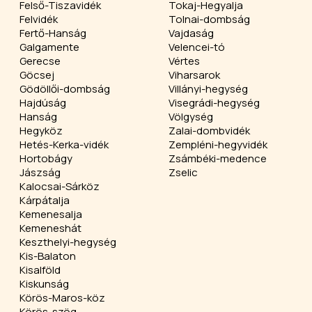
Felső-Tiszavidék
Tokaj-Hegyalja
Felvidék
Tolnai-dombság
Fertő-Hanság
Vajdaság
Galgamente
Velencei-tó
Gerecse
Vértes
Göcsej
Viharsarok
Gödöllői-dombság
Villányi-hegység
Hajdúság
Visegrádi-hegység
Hanság
Völgység
Hegyköz
Zalai-dombvidék
Hetés-Kerka-vidék
Zempléni-hegyvidék
Hortobágy
Zsámbéki-medence
Jászság
Zselic
Kalocsai-Sárköz
Kárpátalja
Kemenesalja
Kemeneshát
Keszthelyi-hegység
Kis-Balaton
Kisalföld
Kiskunság
Körös-Maros-köz
Körös-szög