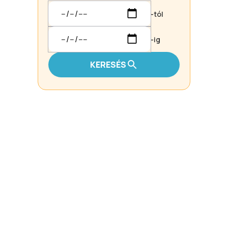
-tól
-ig
KERESÉS