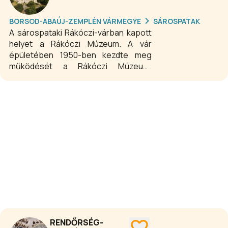
BORSOD-ABAÚJ-ZEMPLÉN VÁRMEGYE
SÁROSPATAK
A sárospataki Rákóczi-várban kapott
helyet a Rákóczi Múzeum. A vár
épületében 1950-ben kezdte meg
működését a Rákóczi Múzeum.
Látogatásunk során csak ritkán
érezzük magunkat kiállításon – sokkal
inkább egy 16–18. századi
időutazáson. A sárospataki vár
hazánk egyik legépebben fennmaradt
késő reneszánsz épületegyüttese,
mely fénykorát a XVII. században a
Rákóczi-család uralma alatt élte. A
Vörös-torony kőfaragványai a késő
reneszánsz építészet reprezentáns
darabjai.
RENDŐRSÉG-