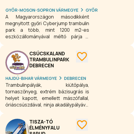
szórakozást kívánunk mindenkinek!
GYŐR-MOSON-SOPRON VÁRMEGYE
GYŐR
A Magyarországon másodikként
megnyitott győri Cyberjump trambulin
park a több, mint 1200 m2-es
eszközállományával méltó párja a
budapesti nagytestvérnek. 10 féle
különböző játékelemmel várja az aktív
CSÚCSKALAND
kikapcsolódásra vágyó gyermekeket
TRAMBULINPARK
és felnőtteket. Mindenki megtalálhatja
DEBRECEN
a számára legélvezetesebb eszközt
korosztálytól függetlenül. Nagyon jó
HAJDÚ-BIHAR VÁRMEGYE
DEBRECEN
ugrálást és szórakozást kívánunk
Trambulinpályák, kiütőpálya,
mindenkinek! A legvagányabb gyerek
tornaszőnyeg, extrém bázisugrás is
szülinapi bulit szeretnéd
helyet kapott, emellett mászófallal,
gyermekednek? Vagy barátaiddal egy
óriáscsúszdával, ninja akadálypályával
különleges, sportos helyen tartanád
és kosárpályával ellátott gigalégvár is
meg születésnapi rendezvényed? Jó
várja a családokat. A játszóház
TISZA-TÓ
helyen jársz! A Cyberjump óriás
elemeit 4 éves kortól használhatják a
ÉLMÉNYFALU
trambulin park területén, 1200 nm
látogatók (akár felnőttek is).
SARUD