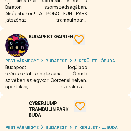
Új, klimatizált Adrenalin Aréna a
Balaton szomszédságában,
Alsópáhokon! A BOBO FUN PARK
játszóház, trambulinpark,
élményközpont és
rendezvényhelyszín egyben. A
BUDAPEST GARDEN
Balaton szomszédságában fekvő
adrenalin arénában 30 attrakció várja
a család minden tagját, 3 emelet
magas beltéri mászófalak,
PEST VÁRMEGYE
BUDAPEST
3. KERÜLET - ÓBUDA
csúszdapályák, lézerlabirintus, „igazi”
Budapest legújabb
barlang, trambulin mezők és sok más
szórakoztatókomplexuma Óbuda
izgalmas aktivitás. Készen állsz a nem
szívében az egykori Görzenál helyén,
mindennapi kalandokra, akkor itt a
sportolási, szórakozási
helyed!
lehetőségekkel és vendéglátó-
egységekkel. Kikapcsolódásra,
CYBERJUMP
sportra vagy szórakozásra vágysz? A
TRAMBULIN PARK
Budapest Gardenben mindhármat
BUDA
megtalálod! Vendéglátóhelyek
sokaságával, kézműves sörházzal,
PEST VÁRMEGYE
BUDAPEST
11. KERÜLET - ÚJBUDA