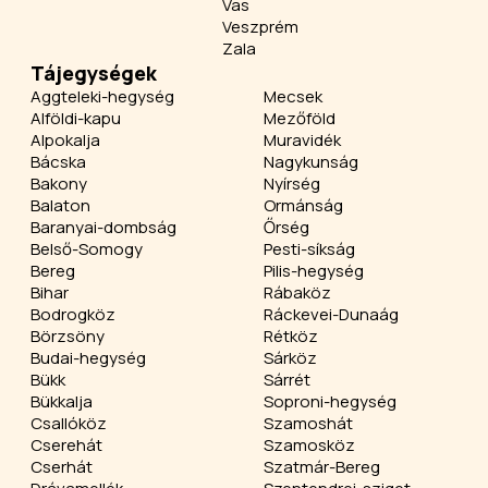
Vas
Veszprém
Zala
Tájegységek
Aggteleki-hegység
Mecsek
Alföldi-kapu
Mezőföld
Alpokalja
Muravidék
Bácska
Nagykunság
Bakony
Nyírség
Balaton
Ormánság
Baranyai-dombság
Őrség
Belső-Somogy
Pesti-síkság
Bereg
Pilis-hegység
Bihar
Rábaköz
Bodrogköz
Ráckevei-Dunaág
Börzsöny
Rétköz
Budai-hegység
Sárköz
Bükk
Sárrét
Bükkalja
Soproni-hegység
Csallóköz
Szamoshát
Cserehát
Szamosköz
Cserhát
Szatmár-Bereg