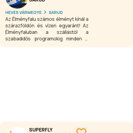
játékfelületen próbálhatja ki magát a
vendégsereg, majd saját party
HEVES VÁRMEGYE
SARUD
asztalnál ünnepelhet.
Az Élményfalu számos élményt kínál a
szárazföldön és vízen egyaránt! Az
Élményfaluban a szállástól a
szabadidős programokig minden a
vendégek pihenését és élményeit
szolgálja egy településen belül. A
sarudi strandon a több mint 2400
négyzetméter alapterületű Aquaglide
vízi-játszótér, az első ilyen park
Magyarországon, amely méretét
tekintve a legnagyobb Közép-
Európában.
SUPERFLY