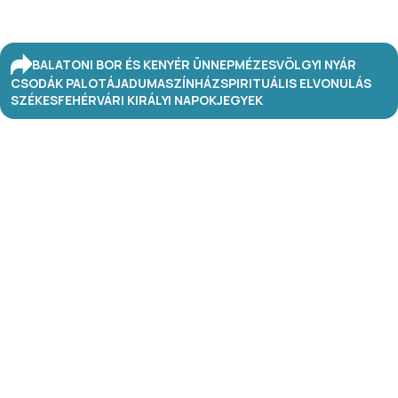
BALATONI BOR ÉS KENYÉR ÜNNEP
MÉZESVÖLGYI NYÁR
CSODÁK PALOTÁJA
DUMASZÍNHÁZ
SPIRITUÁLIS ELVONULÁS
SZÉKESFEHÉRVÁRI KIRÁLYI NAPOK
JEGYEK