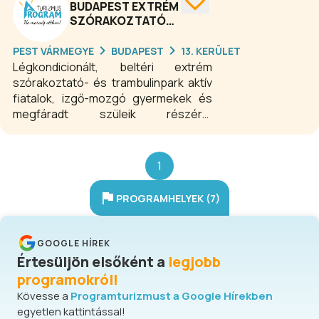
BUDAPEST EXTRÉM
SZÓRAKOZTATÓKÖZPONT
PEST VÁRMEGYE
BUDAPEST
13. KERÜLET
Légkondicionált, beltéri extrém
szórakoztató- és trambulinpark aktív
fiatalok, izgő-mozgó gyermekek és
megfáradt szüleik részére.
Sportlétesítményünk megfelel a
legmagasabb igényeknek, és
rendkívül innovatív stílussal
1
rendelkezik. Csatlakozz és sportolj
velünk! Trambulinparkunk
PROGRAMHELYEK (7)
kiemelkedően vonzó és sokszínű. Itt
dizájnos és menő légkörben
tombolhatod ki magad 2.200m²-en.
GOOGLE HÍREK
Értesüljön elsőként a
legjobb
programokról!
Kövesse a
Programturizmust a Google Hírekben
egyetlen kattintással!