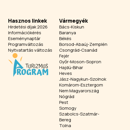
Hasznos linkek
Vármegyék
Hirdetési díjak 2026
Bács-Kiskun
Információkérés
Baranya
Eseménynaptár
Békés
Programváltozás
Borsod-Abaúj-Zemplén
Nyitvatartás változás
Csongrád-Csanád
Fejér
Győr-Moson-Sopron
Hajdú-Bihar
Heves
Jász-Nagykun-Szolnok
Komárom-Esztergom
Nem Magyarország
Nógrád
Pest
Somogy
Szabolcs-Szatmár-
Bereg
Tolna