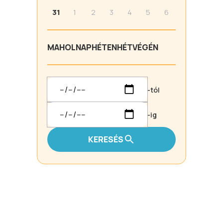
31
1
2
3
4
5
6
MA
HOLNAP
HÉTEN
HÉTVÉGÉN
-tól
-ig
KERESÉS