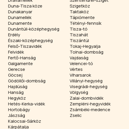
Drávamellék
Szentendrei-sziget
Duna-Tisza köze
Szigetköz
Dunakanyar
Taktaköz
Dunamellék
Tápiómente
Dunamente
Tétényi-fennsík
Dunántúli-középhegység
Tisza-tó
Erdély
Tiszahát
Északi-középhegység
Tiszántúl
Felső-Tiszavidék
Tokaj-Hegyalja
Felvidék
Tolnai-dombság
Fertő-Hanság
Vajdaság
Galgamente
Velencei-tó
Gerecse
Vértes
Göcsej
Viharsarok
Gödöllői-dombság
Villányi-hegység
Hajdúság
Visegrádi-hegység
Hanság
Völgység
Hegyköz
Zalai-dombvidék
Hetés-Kerka-vidék
Zempléni-hegyvidék
Hortobágy
Zsámbéki-medence
Jászság
Zselic
Kalocsai-Sárköz
Kárpátalja