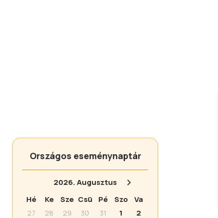
Országos eseménynaptár
2026.
Augusztus
Hé
Ke
Sze
Csü
Pé
Szo
Va
27
28
29
30
31
1
2