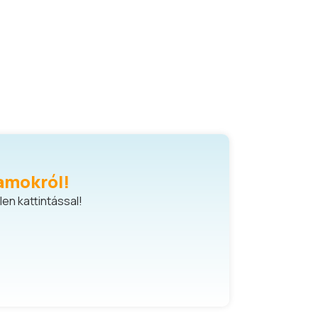
amokról!
en kattintással!