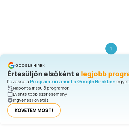
1
GOOGLE HÍREK
Értesüljön elsőként a
legjobb progr
Kövesse a
Programturizmust a Google Hírekben
egyetl
Naponta frissülő programok
Évente több ezer esemény
Ingyenes követés
KÖVETEM MOST!