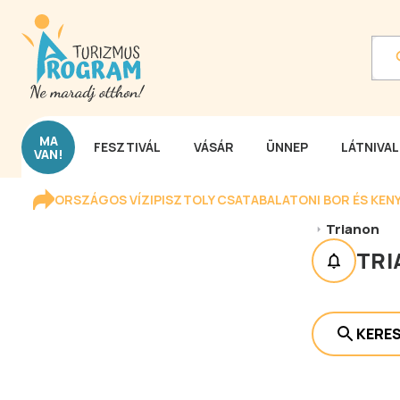
MA
FESZTIVÁL
VÁSÁR
ÜNNEP
LÁTNIVA
VAN!
ORSZÁGOS VÍZIPISZTOLY CSATA
BALATONI BOR ÉS KEN
Trianon
TR
KERE