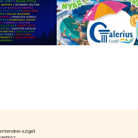
entendrei-sziget
igetköz