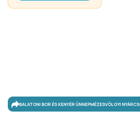
BALATONI BOR ÉS KENYÉR ÜNNEP
MÉZESVÖLGYI NYÁR
CS