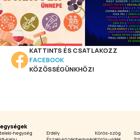
KATTINTS ÉS CSATLAKOZZ
FACEBOOK
KÖZÖSSÉGÜNKHÖZ!
jegységek
teleki-hegység
Erdély
Körös-szög
Sz
ldi-kapu
Északi-középhegység
Körös-vidék
Sz