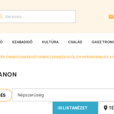
LÓ
SZABADIDŐ
KULTÚRA
CSALÁD
GASZTRONÓ
YÉR ÜNNEP
ZENEERDŐ DEBRECEN
MÉZESVÖLGYI NYÁR
BORBUSZ A 
IANON
Népszerűség
SÉS
LISTANÉZET
TÉ