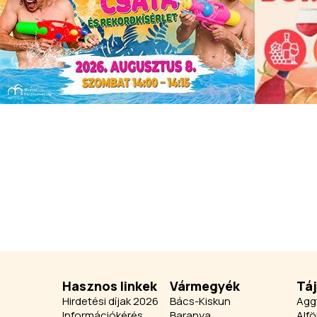
Hasznos linkek
Vármegyék
Tá
Hirdetési díjak 2026
Bács-Kiskun
Agg
Információkérés
Baranya
Alfö