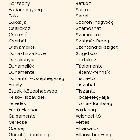
Börzsöny
Rétköz
Budai-hegység
Sárköz
Bükk
Sárrét
Bükkalja
Soproni-hegység
Csallóköz
Szamoshát
Cserehát
Szamosköz
Cserhát
Szatmár-Bereg
Drávamellék
Szentendrei-sziget
Duna-Tisza köze
Szigetköz
Dunakanyar
Taktaköz
Dunamellék
Tápiómente
Dunamente
Tétényi-fennsík
Dunántúli-középhegység
Tisza-tó
Erdély
Tiszahát
Északi-középhegység
Tiszántúl
Felső-Tiszavidék
Tokaj-Hegyalja
Felvidék
Tolnai-dombság
Fertő-Hanság
Vajdaság
Galgamente
Velencei-tó
Gerecse
Vértes
Göcsej
Viharsarok
Gödöllői-dombság
Villányi-hegység