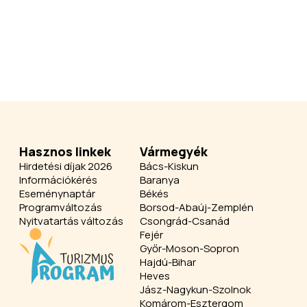
Hasznos linkek
Vármegyék
Hirdetési díjak 2026
Bács-Kiskun
Információkérés
Baranya
Eseménynaptár
Békés
Programváltozás
Borsod-Abaúj-Zemplén
Nyitvatartás változás
Csongrád-Csanád
Fejér
Győr-Moson-Sopron
Hajdú-Bihar
Heves
Jász-Nagykun-Szolnok
Komárom-Esztergom