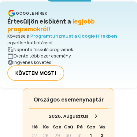
GOOGLE HÍREK
Értesüljön elsőként a
legjobb
programokról!
Kövesse a
Programturizmust a Google Hírekben
egyetlen kattintással!
Naponta frissülő programok
Évente több ezer esemény
Ingyenes követés
KÖVETEM MOST!
Országos eseménynaptár
2026.
Augusztus
Hé
Ke
Sze
Csü
Pé
Szo
Va
27
28
29
30
31
1
2