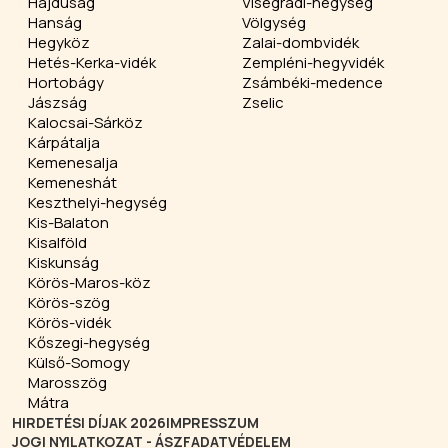
Hajdúság
Visegrádi-hegység
Hanság
Völgység
Hegyköz
Zalai-dombvidék
Hetés-Kerka-vidék
Zempléni-hegyvidék
Hortobágy
Zsámbéki-medence
Jászság
Zselic
Kalocsai-Sárköz
Kárpátalja
Kemenesalja
Kemeneshát
Keszthelyi-hegység
Kis-Balaton
Kisalföld
Kiskunság
Körös-Maros-köz
Körös-szög
Körös-vidék
Kőszegi-hegység
Külső-Somogy
Marosszög
Mátra
HIRDETÉSI DÍJAK 2026
IMPRESSZUM
JOGI NYILATKOZAT - ÁSZF
ADATVÉDELEM