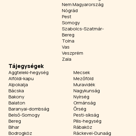
Nem Magyarország
Nógrád
Pest
Somogy
Szabolcs-Szatmár-
Bereg
Tolna
Vas
Veszprém
Zala
Tájegységek
Aggteleki-hegység
Mecsek
Alföldi-kapu
Mezőföld
Alpokalja
Muravidék
Bácska
Nagykunság
Bakony
Nyírség
Balaton
Ormánság
Baranyai-dombság
Őrség
Belső-Somogy
Pesti-síkság
Bereg
Pilis-hegység
Bihar
Rábaköz
Bodrogköz
Ráckevei-Dunaág