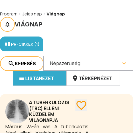
Program
Jeles nap
Viágnap
VIÁGNAP
PR-CIKKEK (1)
Népszerűség
KERESÉS
LISTANÉZET
TÉRKÉPNÉZET
A TUBERKULÓZIS
(TBC) ELLENI
KÜZDELEM
VILÁGNAPJA
Március 23-án van A tuberkulózis