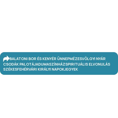
BALATONI BOR ÉS KENYÉR ÜNNEP
MÉZESVÖLGYI NYÁR
CSODÁK PALOTÁJA
DUMASZÍNHÁZ
SPIRITUÁLIS ELVONULÁS
SZÉKESFEHÉRVÁRI KIRÁLYI NAPOK
JEGYEK