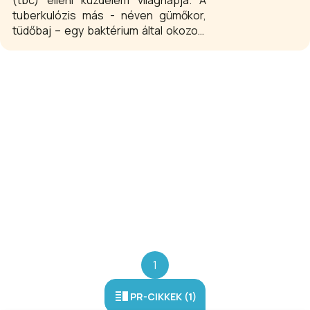
(tbc) elleni küzdelem világnapja. A
tuberkulózis más - néven gümőkor,
tüdőbaj – egy baktérium által okozott
megbetegedés, mely
Magyarországon a védőoltásnak
köszönhetően már csak ritkán fordul
elő. A betegség megelőzhető és
gyógyítható, azonban elhanyagolása
halálhoz is vezet.
1
PR-CIKKEK (1)