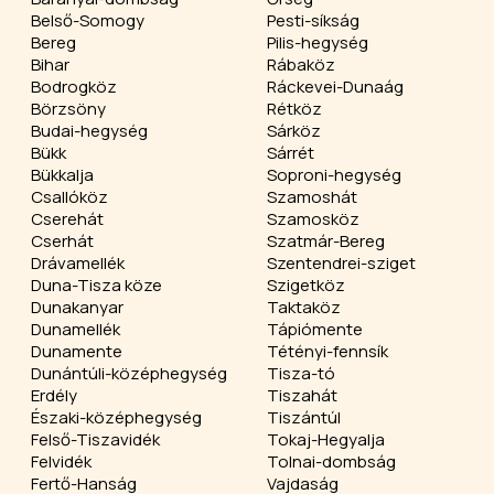
Belső-Somogy
Pesti-síkság
Bereg
Pilis-hegység
Bihar
Rábaköz
Bodrogköz
Ráckevei-Dunaág
Börzsöny
Rétköz
Budai-hegység
Sárköz
Bükk
Sárrét
Bükkalja
Soproni-hegység
Csallóköz
Szamoshát
Cserehát
Szamosköz
Cserhát
Szatmár-Bereg
Drávamellék
Szentendrei-sziget
Duna-Tisza köze
Szigetköz
Dunakanyar
Taktaköz
Dunamellék
Tápiómente
Dunamente
Tétényi-fennsík
Dunántúli-középhegység
Tisza-tó
Erdély
Tiszahát
Északi-középhegység
Tiszántúl
Felső-Tiszavidék
Tokaj-Hegyalja
Felvidék
Tolnai-dombság
Fertő-Hanság
Vajdaság