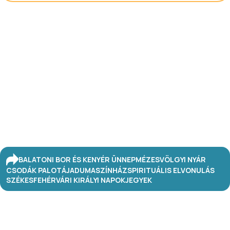
BALATONI BOR ÉS KENYÉR ÜNNEP
MÉZESVÖLGYI NYÁR
CSODÁK PALOTÁJA
DUMASZÍNHÁZ
SPIRITUÁLIS ELVONULÁS
SZÉKESFEHÉRVÁRI KIRÁLYI NAPOK
JEGYEK