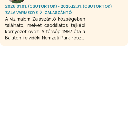
2026.01.01. (CSÜTÖRTÖK) - 2026.12.31. (CSÜTÖRTÖK)
ZALA VÁRMEGYE
ZALASZÁNTÓ
A vízimalom Zalaszántó községeben
található, melyet csodálatos tájképi
környezet övez. A térség 1997 óta a
Balaton-felvidéki Nemzeti Park része.
A korai leírások szerint már a török
idők alatt is fekvőköves vízidaráló
malom működött a jelenlegi helyén. A
XX. század folyamán (kb. 1915 körül)
Zalaszántón 2 gőzmalom és a Major
János féle vízidaráló malom működött.
A Major János-féle vízimalom a XX.
század folyamán Kotsy Nándor
tulajdonába került, innen származik
mai elnevezése.