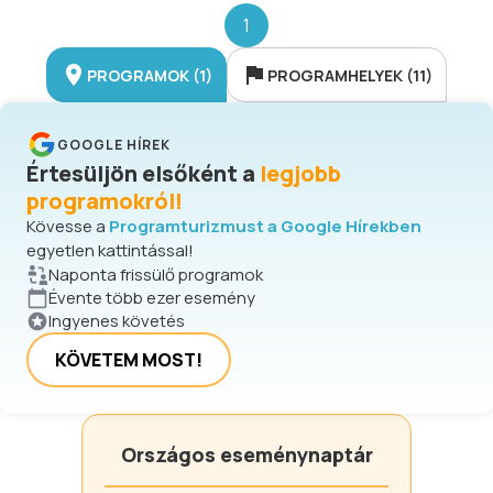
1
PROGRAMOK (1)
PROGRAMHELYEK (11)
GOOGLE HÍREK
Értesüljön elsőként a
legjobb
programokról!
Kövesse a
Programturizmust a Google Hírekben
egyetlen kattintással!
Naponta frissülő programok
Évente több ezer esemény
Ingyenes követés
KÖVETEM MOST!
Országos eseménynaptár