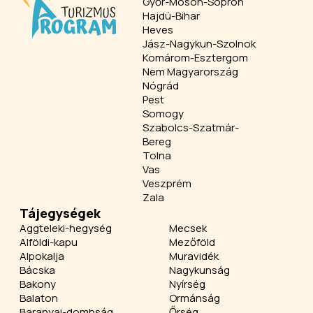
Győr-Moson-Sopron
Hajdú-Bihar
Heves
Jász-Nagykun-Szolnok
Komárom-Esztergom
Nem Magyarország
Nógrád
Pest
Somogy
Szabolcs-Szatmár-
Bereg
Tolna
Vas
Veszprém
Zala
Tájegységek
Aggteleki-hegység
Mecsek
Alföldi-kapu
Mezőföld
Alpokalja
Muravidék
Bácska
Nagykunság
Bakony
Nyírség
Balaton
Ormánság
Baranyai-dombság
Őrség