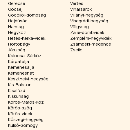
Gerecse
Vértes
Göcsej
Viharsarok
Gödöllői-dombság
Villányi-hegység
Hajdúság
Visegrádi-hegység
Hanság
Völgység
Hegyköz
Zalai-dombvidék
Hetés-Kerka-vidék
Zempléni-hegyvidék
Hortobágy
Zsámbéki-medence
Jászság
Zselic
Kalocsai-Sárköz
Kárpátalja
Kemenesalja
Kemeneshát
Keszthelyi-hegység
Kis-Balaton
Kisalföld
Kiskunság
Körös-Maros-köz
Körös-szög
Körös-vidék
Kőszegi-hegység
Külső-Somogy