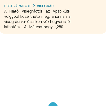
PEST VÁRMEGYE
VISEGRÁD
A kilátó Visegrádtól, az Apát-kúti-
völgyből közelíthető meg, ahonnan a
visegrádi vár és a környék hegyei is jól
láthatóak. A Mátyás-hegy (280 m)
közelében, mintegy 320 méteres
tengerszint feletti magasságban
2015-ben emelték a kilátót. A
faszerkezetű, drótkötelekkel
rögzített, minden szintjén információs
táblákat felvonultató Bányatető-kilátó
teljes magassága 15,45 méter,
legfelső járószintjének magassága
11,2 méter.