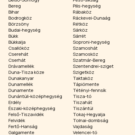
Bereg
Pilis-hegység
Bihar
Rábaköz
Bodrogköz
Ráckevei-Dunaág
Börzsöny
Rétköz
Budai-hegység
Sárköz
Bükk
Sárrét
Bükkalja
Soproni-hegység
Csallóköz
Szamoshát
Cserehát
Szamosköz
Cserhát
Szatmár-Bereg
Drávamellék
Szentendrei-sziget
Duna-Tisza köze
Szigetköz
Dunakanyar
Taktaköz
Dunamellék
Tápiómente
Dunamente
Tétényi-fennsík
Dunántúli-középhegység
Tisza-tó
Erdély
Tiszahát
Északi-középhegység
Tiszántúl
Felső-Tiszavidék
Tokaj-Hegyalja
Felvidék
Tolnai-dombság
Fertő-Hanság
Vajdaság
Galgamente
Velencei-tó