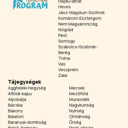
Hajdú-Bihar
Heves
Jász-Nagykun-Szolnok
Komárom-Esztergom
Nem Magyarország
Nógrád
Pest
Somogy
Szabolcs-Szatmár-
Bereg
Tolna
Vas
Veszprém
Zala
Tájegységek
Aggteleki-hegység
Mecsek
Alföldi-kapu
Mezőföld
Alpokalja
Muravidék
Bácska
Nagykunság
Bakony
Nyírség
Balaton
Ormánság
Baranyai-dombság
Őrség
Belső-Somogy
Pesti-síkság