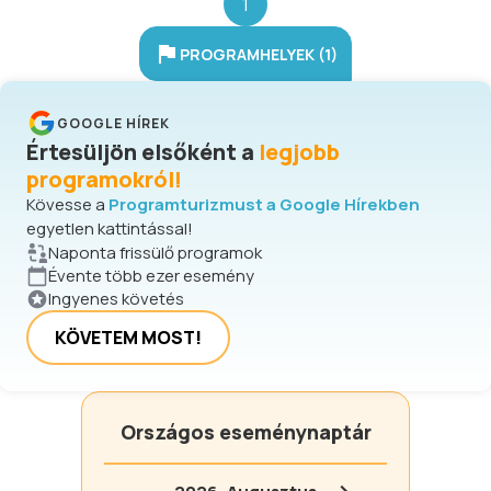
1
PROGRAMHELYEK (1)
GOOGLE HÍREK
Értesüljön elsőként a
legjobb
programokról!
Kövesse a
Programturizmust a Google Hírekben
egyetlen kattintással!
Naponta frissülő programok
Évente több ezer esemény
Ingyenes követés
KÖVETEM MOST!
Országos eseménynaptár