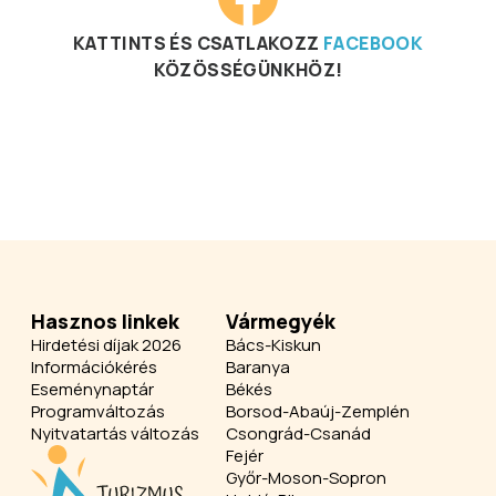
KATTINTS ÉS CSATLAKOZZ
FACEBOOK
KÖZÖSSÉGÜNKHÖZ!
Hasznos linkek
Vármegyék
Hirdetési díjak 2026
Bács-Kiskun
Információkérés
Baranya
Eseménynaptár
Békés
Programváltozás
Borsod-Abaúj-Zemplén
Nyitvatartás változás
Csongrád-Csanád
Fejér
Győr-Moson-Sopron