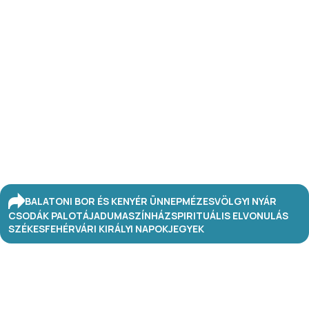
BALATONI BOR ÉS KENYÉR ÜNNEP
MÉZESVÖLGYI NYÁR
CSODÁK PALOTÁJA
DUMASZÍNHÁZ
SPIRITUÁLIS ELVONULÁS
SZÉKESFEHÉRVÁRI KIRÁLYI NAPOK
JEGYEK