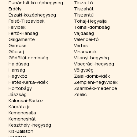
Dunántúli-középhegység
Tisza-tó
Erdély
Tiszahát
Északi-középhegység
Tiszántúl
Felső-Tiszavidék
Tokaj-Hegyalja
Felvidék
Tolnai-dombság
Fertő-Hanság
Vajdaság
Galgamente
Velencei-tó
Gerecse
Vértes
Göcsej
Viharsarok
Gödöllői-dombság
Villányi-hegység
Hajdúság
Visegrádi-hegység
Hanság
Völgység
Hegyköz
Zalai-dombvidék
Hetés-Kerka-vidék
Zempléni-hegyvidék
Hortobágy
Zsámbéki-medence
Jászság
Zselic
Kalocsai-Sárköz
Kárpátalja
Kemenesalja
Kemeneshát
Keszthelyi-hegység
Kis-Balaton