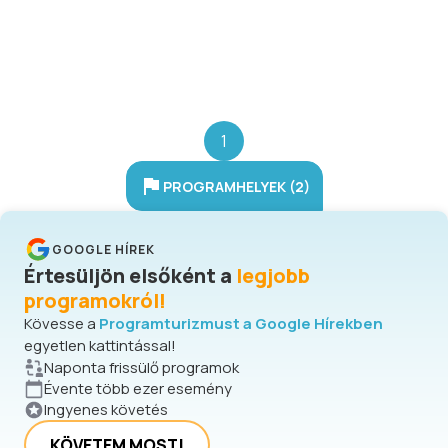
étlapunkon csakis a legkiválóbb
itthoni alapanyagokból készült ételek
találhatóak.
1
PROGRAMHELYEK (2)
GOOGLE HÍREK
Értesüljön elsőként a
legjobb
programokról!
Kövesse a
Programturizmust a Google Hírekben
egyetlen kattintással!
Naponta frissülő programok
Évente több ezer esemény
Ingyenes követés
KÖVETEM MOST!