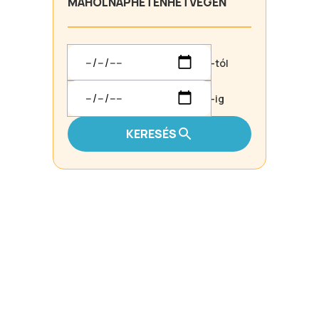
MA
HOLNAP
HÉTEN
HÉTVÉGÉN
-tól
-ig
KERESÉS