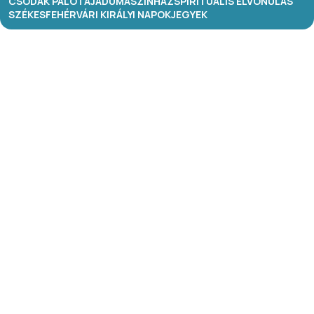
CSODÁK PALOTÁJA
DUMASZÍNHÁZ
SPIRITUÁLIS ELVONULÁS
SZÉKESFEHÉRVÁRI KIRÁLYI NAPOK
JEGYEK