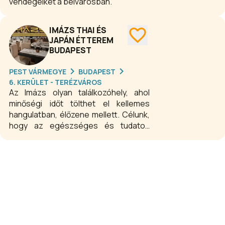
vendégeiket a belvárosban.
IMÁZS THAI ÉS
JAPÁN ÉTTEREM
BUDAPEST
PEST VÁRMEGYE
BUDAPEST
6. KERÜLET - TERÉZVÁROS
Az Imázs olyan találkozóhely, ahol
minőségi időt tölthet el kellemes
hangulatban, élőzene mellett. Célunk,
hogy az egészséges és tudatos
táplálkozás elérhető legyen mindenki
számára, azoknak is, akik még nem
mélyedtek el ennek rejtelmeiben.
Különösen odafigyelünk az ételek
egészséges elkészítésére. Az Imázs
hitvallása a legkifinomultabb
technológiára hangszerelve ötvözi a
hazai és a nemzetközi gasztronómiát,