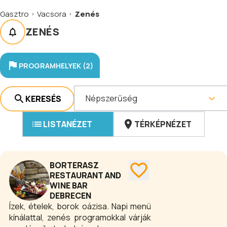
Gasztro
Vacsora
Zenés
ZENÉS
PROGRAMHELYEK (2)
Népszerűség
KERESÉS
LISTANÉZET
TÉRKÉPNÉZET
BORTERASZ
RESTAURANT AND
WINE BAR
DEBRECEN
Ízek, ételek, borok oázisa. Napi menü
kínálattal, zenés programokkal várják