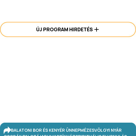
ÚJ PROGRAM HIRDETÉS
BALATONI BOR ÉS KENYÉR ÜNNEP
MÉZESVÖLGYI NYÁR