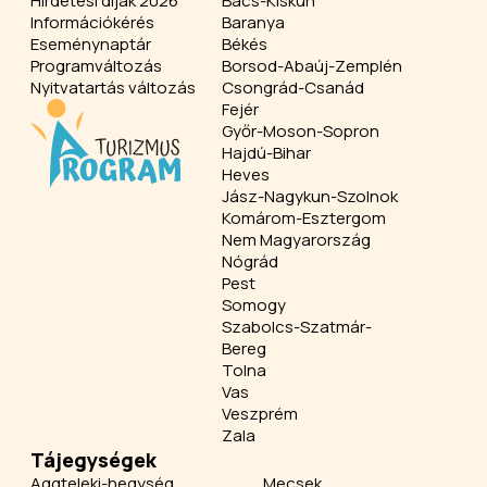
Hirdetési díjak 2026
Bács-Kiskun
Információkérés
Baranya
Eseménynaptár
Békés
Programváltozás
Borsod-Abaúj-Zemplén
Nyitvatartás változás
Csongrád-Csanád
Fejér
Győr-Moson-Sopron
Hajdú-Bihar
Heves
Jász-Nagykun-Szolnok
Komárom-Esztergom
Nem Magyarország
Nógrád
Pest
Somogy
Szabolcs-Szatmár-
Bereg
Tolna
Vas
Veszprém
Zala
Tájegységek
Aggteleki-hegység
Mecsek