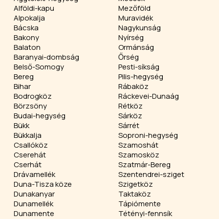
Alföldi-kapu
Mezőföld
Alpokalja
Muravidék
Bácska
Nagykunság
Bakony
Nyírség
Balaton
Ormánság
Baranyai-dombság
Őrség
Belső-Somogy
Pesti-síkság
Bereg
Pilis-hegység
Bihar
Rábaköz
Bodrogköz
Ráckevei-Dunaág
Börzsöny
Rétköz
Budai-hegység
Sárköz
Bükk
Sárrét
Bükkalja
Soproni-hegység
Csallóköz
Szamoshát
Cserehát
Szamosköz
Cserhát
Szatmár-Bereg
Drávamellék
Szentendrei-sziget
Duna-Tisza köze
Szigetköz
Dunakanyar
Taktaköz
Dunamellék
Tápiómente
Dunamente
Tétényi-fennsík