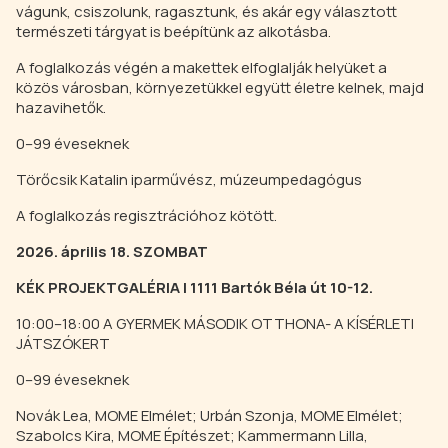
vágunk, csiszolunk, ragasztunk, és akár egy választott
természeti tárgyat is beépítünk az alkotásba.
A foglalkozás végén a makettek elfoglalják helyüket a
közös városban, környezetükkel együtt életre kelnek, majd
hazavihetők.
0–99 éveseknek
Törőcsik Katalin iparművész, múzeumpedagógus
A foglalkozás regisztrációhoz kötött.
2026. április 18. SZOMBAT
KÉK PROJEKTGALÉRIA | 1111 Bartók Béla út 10-12.
10:00–18:00 A GYERMEK MÁSODIK OTTHONA- A KÍSÉRLETI
JÁTSZÓKERT
0–99 éveseknek
Novák Lea, MOME Elmélet; Urbán Szonja, MOME Elmélet;
Szabolcs Kira, MOME Építészet; Kammermann Lilla,