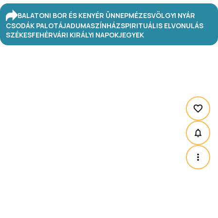
BALATONI BOR ÉS KENYÉR ÜNNEP
MÉZESVÖLGYI NYÁR
CSODÁK PALOTÁJA
DUMASZÍNHÁZ
SPIRITUÁLIS ELVONULÁS
SZÉKESFEHÉRVÁRI KIRÁLYI NAPOK
JEGYEK