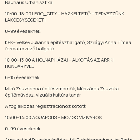
Bauhaus Urbanisztika
10:00–18:00 LEGO_CITY – HÁZKELTETŐ – TERVEZZÜNK
LAKÓEGYSÉGEKET!
0–99 éveseknek
KÉK– Velkey Julianna építészhallgató, Szilágyi Anna Tímea
formatervező hallgató
10:00–13:00 A HOLNAP HÁZAI – ALKOTÁS AZ ARRKI
HUNGARYVEL
6–15 éveseknek
Mikó Zsuzsanna építészmérnök, Mészáros Zsuzska
építőművész, vizuális kultúra tanár
A foglalkozás regisztrációhoz kötött.
10:00–14:00 AQUAPOLIS – MOZGÓ VÍZIVÁROS
0–99 éveseknek
Augusztinyi Fruzsina építész, MKE-doktorandusz, és Berta