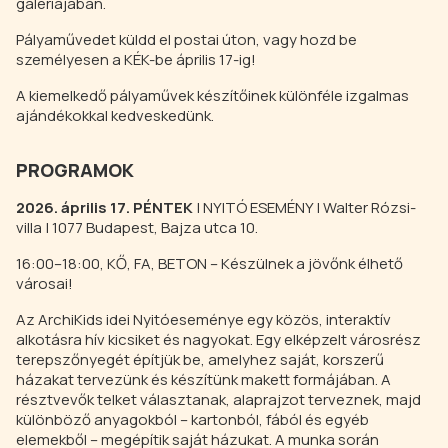
galériájában.
Pályaművedet küldd el postai úton, vagy hozd be
személyesen a KÉK-be április 17-ig!
A kiemelkedő pályaművek készítőinek különféle izgalmas
ajándékokkal kedveskedünk.
PROGRAMOK
2026. április 17. PÉNTEK
| NYITÓ ESEMÉNY | Walter Rózsi-
villa | 1077 Budapest, Bajza utca 10.
16:00–18:00, KŐ, FA, BETON – Készülnek a jövőnk élhető
városai!
Az ArchiKids idei Nyitóeseménye egy közös, interaktív
alkotásra hív kicsiket és nagyokat. Egy elképzelt városrész
terepszőnyegét építjük be, amelyhez saját, korszerű
házakat tervezünk és készítünk makett formájában. A
résztvevők telket választanak, alaprajzot terveznek, majd
különböző anyagokból – kartonból, fából és egyéb
elemekből – megépítik saját házukat. A munka során