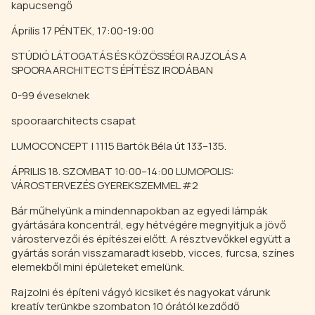
kapucsengő
Április 17 PÉNTEK, 17:00-19:00
STÚDIÓ LÁTOGATÁS ÉS KÖZÖSSÉGI RAJZOLÁS A
SPOORAARCHITECTS ÉPÍTÉSZ IRODÁBAN
0-99 éveseknek
spooraarchitects csapat
LUMOCONCEPT | 1115 Bartók Béla út 133–135.
ÁPRILIS 18. SZOMBAT 10:00–14:00 LUMOPOLIS:
VÁROSTERVEZÉS GYEREKSZEMMEL #2
Bár műhelyünk a mindennapokban az egyedi lámpák
gyártására koncentrál, egy hétvégére megnyitjuk a jövő
várostervezői és építészei előtt. A résztvevőkkel együtt a
gyártás során visszamaradt kisebb, vicces, furcsa, színes
elemekből mini épületeket emelünk.
Rajzolni és építeni vágyó kicsiket és nagyokat várunk
kreatív terünkbe szombaton 10 órától kezdődő