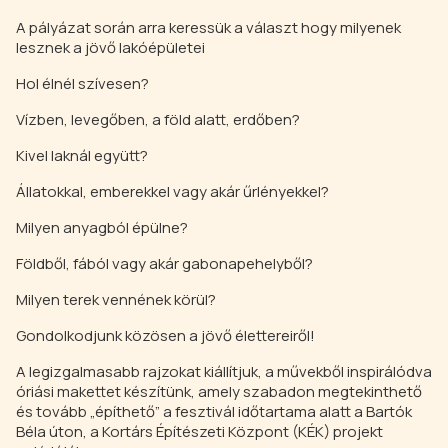
A pályázat során arra keressük a választ hogy milyenek
lesznek a jövő lakóépületei
Hol élnél szívesen?
Vízben, levegőben, a föld alatt, erdőben?
Kivel laknál együtt?
Állatokkal, emberekkel vagy akár űrlényekkel?
Milyen anyagból épülne?
Földből, fából vagy akár gabonapehelyből?
Milyen terek vennének körül?
Gondolkodjunk közösen a jövő élettereiről!
A legizgalmasabb rajzokat kiállítjuk, a művekből inspirálódva
óriási makettet készítünk, amely szabadon megtekinthető
és tovább „építhető” a fesztivál időtartama alatt a Bartók
Béla úton, a Kortárs Építészeti Központ (KÉK) projekt