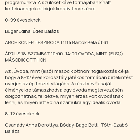
programunkra. A szülőket kávé formájában kínált
koffeinadagokkal bírjuk kreatív tervezésre.
0–99 éveseknek
Bugár Edina, Édes Balázs
ARCHIKON ÉPÍTÉSZIRODA | 1114 Bartók Béla út 61.
ÁPRILIS 18. SZOMBAT 10:00–14:00 ÓVODA, MINT (ELSŐ)
MÁSODIK OTTHON
Az „Óvoda, mint (első) második otthon” foglalkozás célja,
hogy a 8–12 éves korosztály játékos formában betekintést
nyerjen az építészet világába. A résztvevők saját
élményeikre támaszkodva egy óvoda megtervezésén
dolgozhatnak, felidézve, milyen érzés volt óvodásnak
lenni, és milyen lett volna számukra egy ideális óvoda.
8–12 éveseknek
Csanády Anna Dorottya, Bóday-Bagó Betti, Tóth-Szabó
Balázs