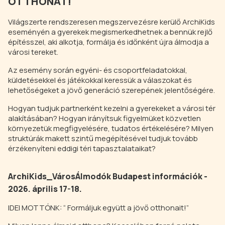
OTTHONÁT!
Világszerte rendszeresen megszervezésre kerülő ArchiKids
eseményén a gyerekek megismerkedhetnek a bennük rejlő
építésszel, aki alkotja, formálja és időnként újra álmodja a
városi tereket.
Az esemény során egyéni- és csoportfeladatokkal,
küldetésekkel és játékokkal keressük a válaszokat és
lehetőségeket a jövő generáció szerepének jelentőségére.
Hogyan tudjuk partnerként kezelni a gyerekeket a városi tér
alakításában? Hogyan irányítsuk figyelmüket közvetlen
környezetük megfigyelésére, tudatos értékelésére? Milyen
struktúrák makett szintű megépítésével tudjuk tovább
érzékenyíteni eddigi téri tapasztalataikat?
ArchiKids_VárosÁlmodók Budapest információk -
2026. április 17-18.
IDEI MOTTÓNK: “ Formáljuk együtt a jövő otthonait!”