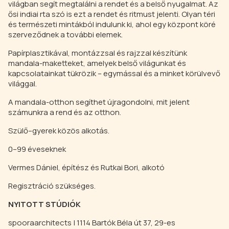
világban segít megtalálni a rendet és a belső nyugalmat. Az
ősi indiai rta szó is ezt a rendet és ritmust jelenti. Olyan téri
és természeti mintákból indulunk ki, ahol egy központ köré
szerveződnek a további elemek.
Papírplasztikával, montázzsal és rajzzal készítünk
mandala-maketteket, amelyek belső világunkat és
kapcsolatainkat tükrözik – egymással és a minket körülvevő
világgal.
A mandala-otthon segíthet újragondolni, mit jelent
számunkra a rend és az otthon.
Szülő–gyerek közös alkotás.
0–99 éveseknek
Vermes Dániel, építész és Rutkai Bori, alkotó
Regisztráció szükséges.
NYITOTT STÚDIÓK
spooraarchitects | 1114 Bartók Béla út 37, 29-es