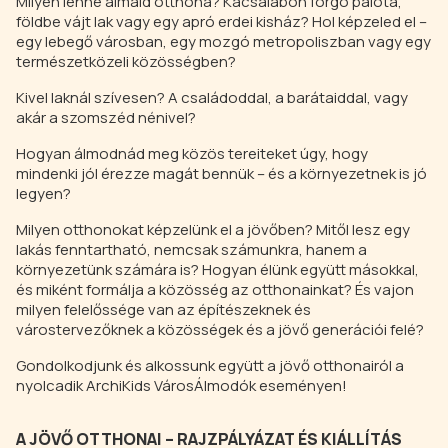
Milyen lenne álmaid otthona? Kacsalábon forgó palota,
földbe vájt lak vagy egy apró erdei kisház? Hol képzeled el –
egy lebegő városban, egy mozgó metropoliszban vagy egy
természetközeli közösségben?
Kivel laknál szívesen? A családoddal, a barátaiddal, vagy
akár a szomszéd nénivel?
Hogyan álmodnád meg közös tereiteket úgy, hogy
mindenki jól érezze magát bennük – és a környezetnek is jó
legyen?
Milyen otthonokat képzelünk el a jövőben? Mitől lesz egy
lakás fenntartható, nemcsak számunkra, hanem a
környezetünk számára is? Hogyan élünk együtt másokkal,
és miként formálja a közösség az otthonainkat? És vajon
milyen felelőssége van az építészeknek és
várostervezőknek a közösségek és a jövő generációi felé?
Gondolkodjunk és alkossunk együtt a jövő otthonairól a
nyolcadik ArchiKids VárosÁlmodók eseményen!
A JÖVŐ OTTHONAI – RAJZPÁLYÁZAT ÉS KIÁLLÍTÁS