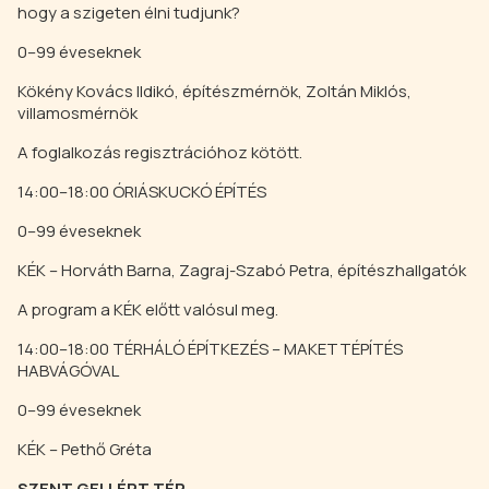
hogy a szigeten élni tudjunk?
0–99 éveseknek
Kökény Kovács Ildikó, építészmérnök, Zoltán Miklós,
villamosmérnök
A foglalkozás regisztrációhoz kötött.
14:00–18:00 ÓRIÁSKUCKÓ ÉPÍTÉS
0–99 éveseknek
KÉK – Horváth Barna, Zagraj-Szabó Petra, építészhallgatók
A program a KÉK előtt valósul meg.
14:00–18:00 TÉRHÁLÓ ÉPÍTKEZÉS – MAKETTÉPÍTÉS
HABVÁGÓVAL
0–99 éveseknek
KÉK – Pethő Gréta
SZENT GELLÉRT TÉR