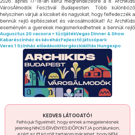
2026. április 17-18-án kerül megrendezésre a 8. ArchiKids
VárosÁlmodók Fesztivál Budapesten. Több különböző
helyszínen várjuk a kicsiket és nagyokat, hogy felfedezzék a
bennük rejlő építészeket és városálmodókat! Az ArchiKids
eseményén a gyerekek megismerkedhetnek a bennük rejlő
Augusztus 20 vacsora + tűzijáték
Vegas Dinner & Show
építésszel, aki alkotja, formálja és időnként újra álmodja a
Kabarészínház és kávéház
Fejlesztő játszópark
városi tereket. A programokon való részvétel ingyenes!
Veres 1 Színház előadások
Horgászkiállítás Hungexpo
KEDVES LÁTOGATÓ!
Felhívjuk figyelmét, hogy ennek a megjelenésnek
jelenleg
NINCS ÉRVÉNYES IDŐPONTJA
portálunkon,
ezért az itt közölt tartalom már lehet, hogy
NEM