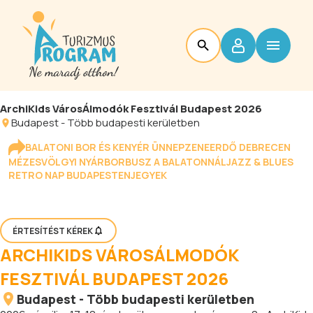
ArchiKids VárosÁlmodók Fesztivál Budapest 2026
Budapest
-
Több budapesti kerületben
BALATONI BOR ÉS KENYÉR ÜNNEP
ZENEERDŐ DEBRECEN
MÉZESVÖLGYI NYÁR
BORBUSZ A BALATONNÁL
JAZZ & BLUES
RETRO NAP BUDAPESTEN
JEGYEK
ÉRTESÍTÉST KÉREK
ARCHIKIDS VÁROSÁLMODÓK
FESZTIVÁL BUDAPEST 2026
Budapest
-
Több budapesti kerületben