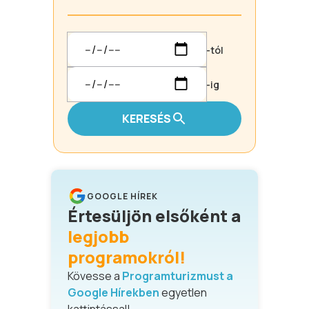
-tól
-ig
KERESÉS
GOOGLE HÍREK
Értesüljön elsőként a
legjobb
programokról!
Kövesse a
Programturizmust a
Google Hírekben
egyetlen