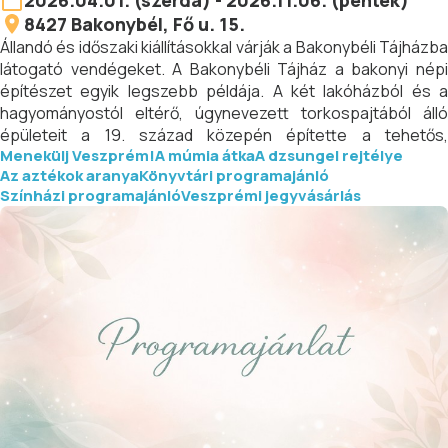
2026.04.01. (szerda) - 2026.11.06. (péntek)
8427
Bakonybél
, Fő u. 15.
Állandó és időszaki kiállításokkal várják a Bakonybéli Tájházba
látogató vendégeket. A Bakonybéli Tájház a bakonyi népi
építészet egyik legszebb példája. A két lakóházból és a
hagyományostól eltérő, úgynevezett torkospajtából álló
épületeit a 19. század közepén építette a tehetős,
Menekülj Veszprém!
A múmia átka
A dzsungel rejtélye
faszerszámok kereskedelmével foglalkozó Hasprai család.
Az aztékok aranya
Könyvtári programajánló
Színházi programajánló
Veszprémi jegyvásárlás