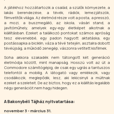
A játékhoz hozzátartozik a család, a szülők környezete, a
lakás berendezése, a tévék, rádiók, lemezjátszók,
filmvetítők világa. Az életmód része volt a posta, a presszó,
a mozi, a buszmegálló, az iskola, vásári stand, a
javítóműhely, amelyek egy-egy életképet alkotnak a
kiállításban. Ezeket a találkozó pontokat számos apróság
tesz elevenebbé, egy padon hagyott aktatáska, egy
postássapka a biciklin, váza a tévé tetején, asztalra dobott
tévéújság, a működő zenegép, vászonra vetített kisfilmek.
Soha akkora szakadék nem tátongott két generáció
életmódja között, mint manapság. Hosszú volt az út a
Commodore számítógépig, de csak egy ugrás a tantuszos
telefontól a mobilig. A látogató vagy emlékezik, vagy
csodálkozik, meglepődik, lesz, aki lekicsinyli a múltnak
ezeket a szeleteit. De az biztos, hogy ez a kiállítás legalább
négy generációt nem hagy hidegen.
A Bakonybéli Tájház nyitvatartása:
november 3 - március 31.