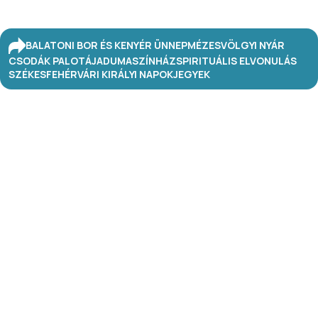
BALATONI BOR ÉS KENYÉR ÜNNEP
MÉZESVÖLGYI NYÁR
CSODÁK PALOTÁJA
DUMASZÍNHÁZ
SPIRITUÁLIS ELVONULÁS
SZÉKESFEHÉRVÁRI KIRÁLYI NAPOK
JEGYEK