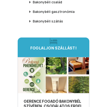
Bakonybéli
család
Bakonybéli
gasztronómia
Bakonybéli
szállás
FOGLALJON SZÁLLÁST!
GERENCE FOGADÓ BAKONYBÉL
SZÍVÉBEN, CSODÁLATOS ERDEI