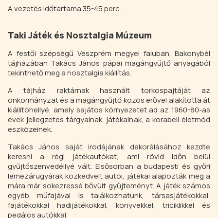
A vezetés időtartama 35-45 perc.
Taki Játék és Nosztalgia Múzeum
A festői szépségű Veszprém megyei faluban, Bakonybél
tájházában Takács János pápai magángyűjtő anyagából
tekinthető meg a nosztalgia kiállítás.
A tájház raktárnak használt torkospajtáját az
önkormányzat és a magángyűjtő közös erővel alakította át
kiállítóhellyé, amely sajátos környezetet ad az 1960-80-as
évek jellegzetes tárgyainak, játékainak, a korabeli életmód
eszközeinek.
Takács János saját irodájának dekorálásához kezdte
keresni a régi játékautókat, ami rövid időn belül
gyűjtőszenvedéllyé vált. Elsősorban a budapesti és győri
lemezárugyárak közkedvelt autói, játékai alapozták meg a
mára már sokezressé bővült gyűjteményt. A játék számos
egyéb műfajával is találkozhatunk, társasjátékokkal,
fajátékokkal hadijátékokkal, könyvekkel, triciklikkel és
pedálos autókkal.