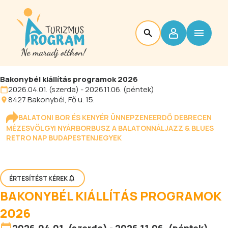
Bakonybél kiállítás programok 2026
2026.04.01. (szerda) - 2026.11.06. (péntek)
8427
Bakonybél
, Fő u. 15.
BALATONI BOR ÉS KENYÉR ÜNNEP
ZENEERDŐ DEBRECEN
MÉZESVÖLGYI NYÁR
BORBUSZ A BALATONNÁL
JAZZ & BLUES
RETRO NAP BUDAPESTEN
JEGYEK
ÉRTESÍTÉST KÉREK
BAKONYBÉL KIÁLLÍTÁS PROGRAMOK
2026