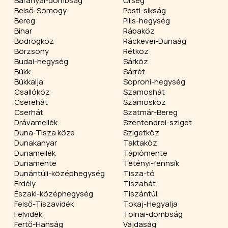
Baranyai-dombság
Őrség
Belső-Somogy
Pesti-síkság
Bereg
Pilis-hegység
Bihar
Rábaköz
Bodrogköz
Ráckevei-Dunaág
Börzsöny
Rétköz
Budai-hegység
Sárköz
Bükk
Sárrét
Bükkalja
Soproni-hegység
Csallóköz
Szamoshát
Cserehát
Szamosköz
Cserhát
Szatmár-Bereg
Drávamellék
Szentendrei-sziget
Duna-Tisza köze
Szigetköz
Dunakanyar
Taktaköz
Dunamellék
Tápiómente
Dunamente
Tétényi-fennsík
Dunántúli-középhegység
Tisza-tó
Erdély
Tiszahát
Északi-középhegység
Tiszántúl
Felső-Tiszavidék
Tokaj-Hegyalja
Felvidék
Tolnai-dombság
Fertő-Hanság
Vajdaság