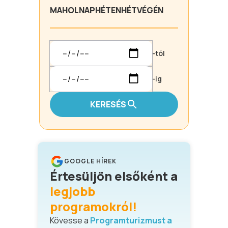
MA
HOLNAP
HÉTEN
HÉTVÉGÉN
-tól
-ig
KERESÉS
GOOGLE HÍREK
Értesüljön elsőként a
legjobb
programokról!
Kövesse a
Programturizmust a