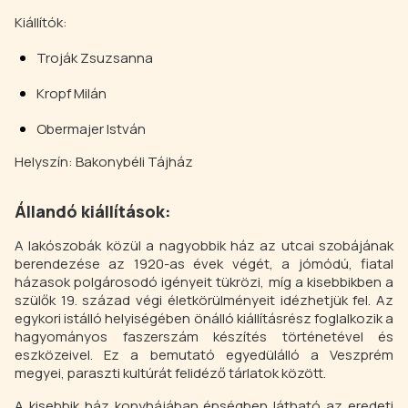
Kiállítók:
Troják Zsuzsanna
Kropf Milán
Obermajer István
Helyszín: Bakonybéli Tájház
Állandó kiállítások:
A lakószobák közül a nagyobbik ház az utcai szobájának
berendezése az 1920-as évek végét, a jómódú, fiatal
házasok polgárosodó igényeit tükrözi, míg a kisebbikben a
szülők 19. század végi életkörülményeit idézhetjük fel. Az
egykori istálló helyiségében önálló kiállításrész foglalkozik a
hagyományos faszerszám készítés történetével és
eszközeivel. Ez a bemutató egyedülálló a Veszprém
megyei, paraszti kultúrát felidéző tárlatok között.
A kisebbik ház konyhájában épségben látható az eredeti