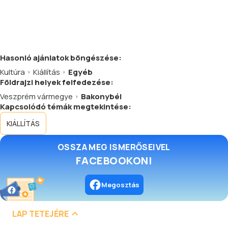
Hasonló
ajánlatok
böngészése:
Kultúra
Kiállítás
Egyéb
Földrajzi helyek felfedezése:
Veszprém vármegye
Bakonybél
Kapcsolódó témák megtekintése:
KIÁLLÍTÁS
OSSZA MEG ISMERŐSEIVEL
FACEBOOKON!
Megosztás
LAP TETEJÉRE