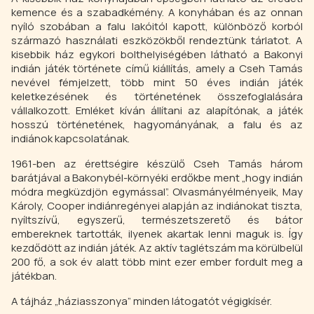
kemence és a szabadkémény. A konyhában és az onnan
nyíló szobában a falu lakóitól kapott, különböző korból
származó használati eszközökből rendeztünk tárlatot. A
kisebbik ház egykori bolthelyiségében látható a Bakonyi
indián játék története című kiállítás, amely a Cseh Tamás
nevével fémjelzett, több mint 50 éves indián játék
keletkezésének és történetének összefoglalására
vállalkozott. Emléket kíván állítani az alapítónak, a játék
hosszú történetének, hagyományának, a falu és az
indiánok kapcsolatának.
1961-ben az érettségire készülő Cseh Tamás három
barátjával a Bakonybél-környéki erdőkbe ment „hogy indián
módra megküzdjön egymással”. Olvasmányélményeik, May
Károly, Cooper indiánregényei alapján az indiánokat tiszta,
nyíltszívű, egyszerű, természetszerető és bátor
embereknek tartották, ilyenek akartak lenni maguk is. Így
kezdődött az indián játék. Az aktív taglétszám ma körülbelül
200 fő, a sok év alatt több mint ezer ember fordult meg a
játékban.
A tájház „háziasszonya” minden látogatót végigkísér.