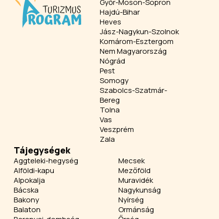
Győr-Moson-Sopron
Hajdú-Bihar
Heves
Jász-Nagykun-Szolnok
Komárom-Esztergom
Nem Magyarország
Nógrád
Pest
Somogy
Szabolcs-Szatmár-
Bereg
Tolna
Vas
Veszprém
Zala
Tájegységek
Aggteleki-hegység
Mecsek
Alföldi-kapu
Mezőföld
Alpokalja
Muravidék
Bácska
Nagykunság
Bakony
Nyírség
Balaton
Ormánság