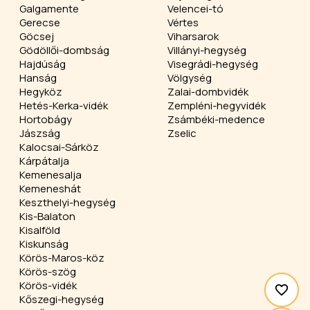
Galgamente
Velencei-tó
Gerecse
Vértes
Göcsej
Viharsarok
Gödöllői-dombság
Villányi-hegység
Hajdúság
Visegrádi-hegység
Hanság
Völgység
Hegyköz
Zalai-dombvidék
Hetés-Kerka-vidék
Zempléni-hegyvidék
Hortobágy
Zsámbéki-medence
Jászság
Zselic
Kalocsai-Sárköz
Kárpátalja
Kemenesalja
Kemeneshát
Keszthelyi-hegység
Kis-Balaton
Kisalföld
Kiskunság
Körös-Maros-köz
Körös-szög
Körös-vidék
Kőszegi-hegység