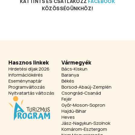
KATTINTS ÉS CSATLAKOZZ
FACEBOOK
KÖZÖSSÉGÜNKHÖZ!
Hasznos linkek
Vármegyék
Hirdetési díjak 2026
Bács-Kiskun
Információkérés
Baranya
Eseménynaptár
Békés
Programváltozás
Borsod-Abaúj-Zemplén
Nyitvatartás változás
Csongrád-Csanád
Fejér
Győr-Moson-Sopron
Hajdú-Bihar
Heves
Jász-Nagykun-Szolnok
Komárom-Esztergom