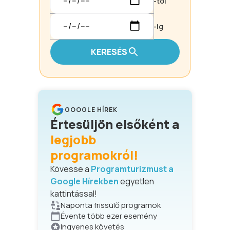
-tól
-ig
KERESÉS
GOOGLE HÍREK
Értesüljön elsőként a
legjobb
programokról!
Kövesse a
Programturizmust a
Google Hírekben
egyetlen
kattintással!
Naponta frissülő programok
Évente több ezer esemény
Ingyenes követés