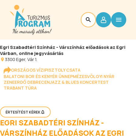
Egri Szabadtéri Színház - Várszínház előadások az Egri
Várban, online jegyvásárlás
3300
Eger
, Vár 1.
ORSZÁGOS VÍZIPISZTOLY CSATA
BALATONI BOR ÉS KENYÉR ÜNNEP
MÉZESVÖLGYI NYÁR
ZENEERDŐ DEBRECEN
JAZZ & BLUES KONCERTEST
TRABANT TÚRA
ÉRTESÍTÉST KÉREK
EGRI SZABADTÉRI SZÍNHÁZ -
VÁRSZÍNHÁZ ELŐADÁSOK AZ EGRI