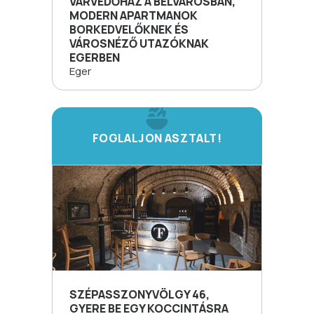
VÁRVÉDŐHÁZ A BELVÁROSBAN,
MODERN APARTMANOK
BORKEDVELŐKNEK ÉS
VÁROSNÉZŐ UTAZÓKNAK
EGERBEN
Eger
FOGLALJON ASZTALT!
SZÉPASSZONYVÖLGY 46,
GYERE BE EGY KOCCINTÁSRA