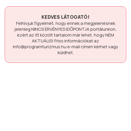
KEDVES LÁTOGATÓ!
Felhívjuk figyelmét, hogy ennek a megjelenésnek
jelenleg
NINCS ÉRVÉNYES IDŐPONTJA
portálunkon,
ezért az itt közölt tartalom már lehet, hogy
NEM
AKTUÁLIS!
Friss információkat az
info@programturizmus.hu
e-mail címen kérhet vagy
küldhet.