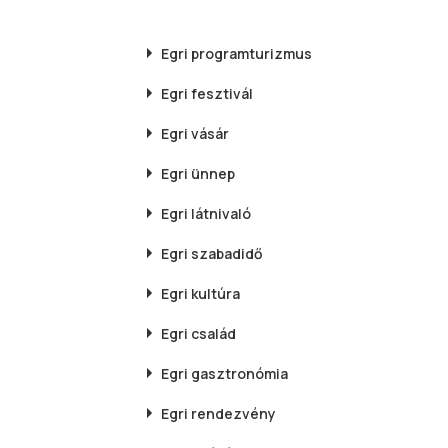
Egri
programturizmus
Egri
fesztivál
Egri
vásár
Egri
ünnep
Egri
látnivaló
Egri
szabadidő
Egri
kultúra
Egri
család
Egri
gasztronómia
Egri
rendezvény