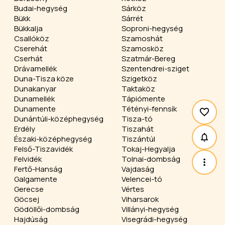
Budai-hegység
Sárköz
Bükk
Sárrét
Bükkalja
Soproni-hegység
Csallóköz
Szamoshát
Cserehát
Szamosköz
Cserhát
Szatmár-Bereg
Drávamellék
Szentendrei-sziget
Duna-Tisza köze
Szigetköz
Dunakanyar
Taktaköz
Dunamellék
Tápiómente
Dunamente
Tétényi-fennsík
Dunántúli-középhegység
Tisza-tó
Erdély
Tiszahát
Északi-középhegység
Tiszántúl
Felső-Tiszavidék
Tokaj-Hegyalja
Felvidék
Tolnai-dombság
Fertő-Hanság
Vajdaság
Galgamente
Velencei-tó
Gerecse
Vértes
Göcsej
Viharsarok
Gödöllői-dombság
Villányi-hegység
Hajdúság
Visegrádi-hegység