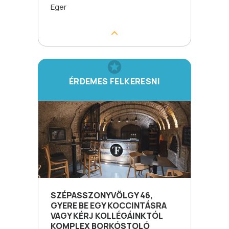
Eger
ÉRDEMES FELKERESNI
SZÉPASSZONYVÖLGY 46,
GYERE BE EGY KOCCINTÁSRA
VAGY KÉRJ KOLLÉGÁINKTÓL
KOMPLEX BORKÓSTOLÓ