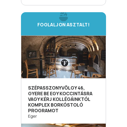
FOGLALJON ASZTALT!
SZÉPASSZONYVÖLGY 46,
GYERE BE EGY KOCCINTÁSRA
VAGY KÉRJ KOLLÉGÁINKTÓL
KOMPLEX BORKÓSTOLÓ
PROGRAMOT
Eger