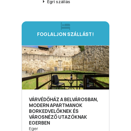
Egri
szállás
FOGLALJON SZÁLLÁST!
VÁRVÉDŐHÁZ A BELVÁROSBAN,
MODERN APARTMANOK
BORKEDVELŐKNEK ÉS
VÁROSNÉZŐ UTAZÓKNAK
EGERBEN
Eger