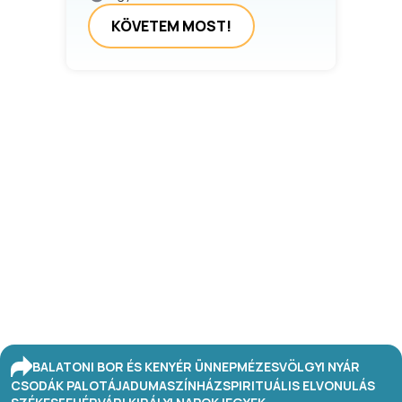
KÖVETEM MOST!
BALATONI BOR ÉS KENYÉR ÜNNEP
MÉZESVÖLGYI NYÁR
CSODÁK PALOTÁJA
DUMASZÍNHÁZ
SPIRITUÁLIS ELVONULÁS