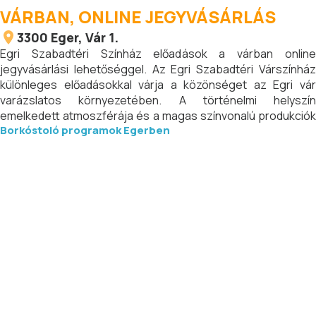
VÁRBAN, ONLINE JEGYVÁSÁRLÁS
3300
Eger
, Vár 1.
Egri Szabadtéri Színház előadások a várban online
jegyvásárlási lehetőséggel. Az Egri Szabadtéri Várszínház
különleges előadásokkal várja a közönséget az Egri vár
varázslatos környezetében. A történelmi helyszín
emelkedett atmoszférája és a magas színvonalú produkciók
Borkóstoló programok Egerben
együtt teszik felejthetetlenné a nyári estéket.