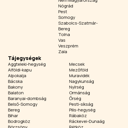
Nem Magyarország
Nógrád
Pest
Somogy
Szabolcs-Szatmár-
Bereg
Tolna
Vas
Veszprém
Zala
Tájegységek
Aggteleki-hegység
Mecsek
Alföldi-kapu
Mezőföld
Alpokalja
Muravidék
Bácska
Nagykunság
Bakony
Nyírség
Balaton
Ormánság
Baranyai-dombság
Őrség
Belső-Somogy
Pesti-síkság
Bereg
Pilis-hegység
Bihar
Rábaköz
Bodrogköz
Ráckevei-Dunaág
Börzsöny
Rétköz