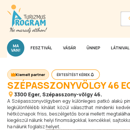
MA
FESZTIVÁL
VÁSÁR
ÜNNEP
LÁTNIVA
VAN!
Kiemelt partner
ÉRTESÍTÉST KÉREK
SZÉPASSZONYVÖLGY 46 E
3300
Eger
, Szépasszony-völgy 46.
A Szépasszonyvölgyben egy különleges patkó alakú pinc
legkülönfélébb kínálat közül választhat mindenki kedvé
hétköznapok friss, beszélgetős borai mellett megtalálhat
kiegészül nálunk helyi finomságokkal, kencékkel, sajtok
ha nálunk foglalsz helyet.