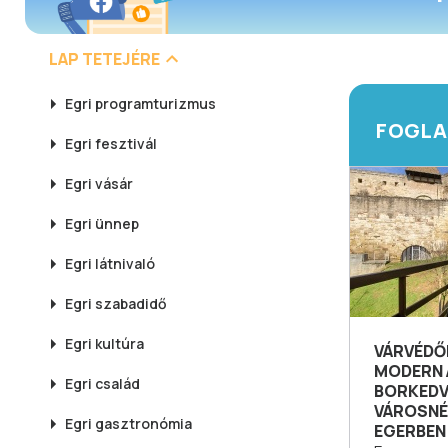
LAP TETEJÉRE
Egri
programturizmus
FOGLA
Egri
fesztivál
Egri
vásár
Egri
ünnep
Egri
látnivaló
Egri
szabadidő
Egri
kultúra
VÁRVÉDŐ
MODERN
Egri
család
BORKEDV
VÁROSNÉ
Egri
gasztronómia
EGERBEN