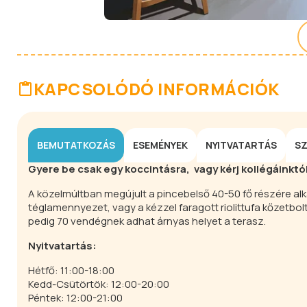
KAPCSOLÓDÓ INFORMÁCIÓK
BEMUTATKOZÁS
ESEMÉNYEK
NYITVATARTÁS
SZ
Gyere be csak egy koccintásra, vagy kérj kollégáinkt
A közelmúltban megújult a pincebelső 40-50 fő részére al
téglamennyezet, vagy a kézzel faragott riolittufa kőzetb
pedig 70 vendégnek adhat árnyas helyet a terasz.
Nyitvatartás:
Hétfő: 11:00-18:00
Kedd-Csütörtök: 12:00-20:00
Péntek: 12:00-21:00