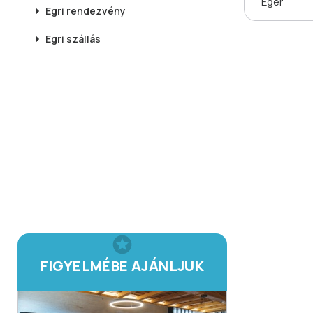
Eger
Egri
rendezvény
Egri
szállás
FIGYELMÉBE AJÁNLJUK