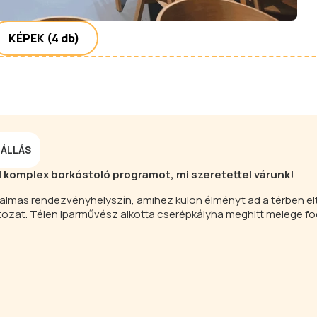
KÉPEK
(4 db)
ÁLLÁS
ól komplex borkóstoló programot, mi szeretettel várunk!
kalmas rendezvényhelyszín, amihez külön élményt ad a térben el
oltozat. Télen iparművész alkotta cserépkályha meghitt melege f