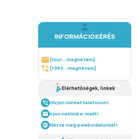
INFORMÁCIÓKÉRÉS
[tour...megnézem]
[+363...megnézem]
Elérhetőségek, linkek
Hívjon minket telefonon!
Írjon nekünk e-mailt!
Nézze meg a weboldalunkat!