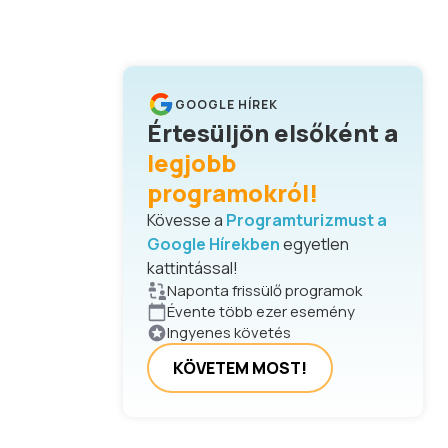
GOOGLE HÍREK
Értesüljön elsőként a
legjobb
programokról!
Kövesse a
Programturizmust a
Google Hírekben
egyetlen
kattintással!
Naponta frissülő programok
Évente több ezer esemény
Ingyenes követés
KÖVETEM MOST!