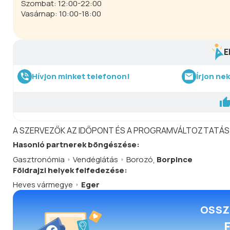
Szombat: 12:00-22:00
Vasárnap: 10:00-18:00
E
Hívjon minket telefonon!
Írjon ne
A SZERVEZŐK AZ IDŐPONT ÉS A PROGRAMVÁLTOZTATÁS
Hasonló
partnerek
böngészése:
Gasztronómia
Vendéglátás
Borozó
,
Borpince
Földrajzi helyek felfedezése:
Heves vármegye
Eger
OSSZ