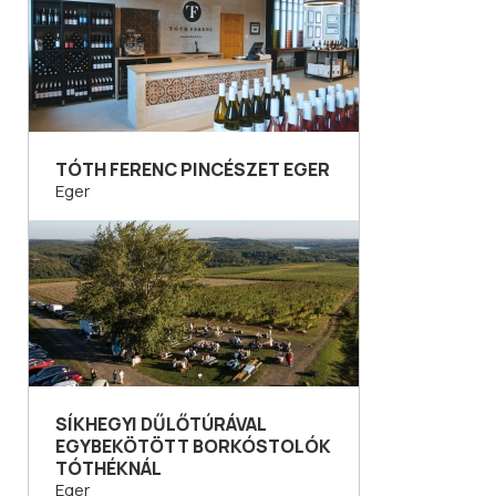
TÓTH FERENC PINCÉSZET EGER
Eger
SÍKHEGYI DŰLŐTÚRÁVAL
EGYBEKÖTÖTT BORKÓSTOLÓK
TÓTHÉKNÁL
Eger