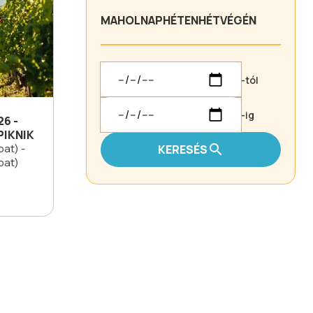
MA
HOLNAP
HÉTEN
HÉTVÉGÉN
-tól
-ig
26 -
PIKNIK
at) -
KERESÉS
bat)