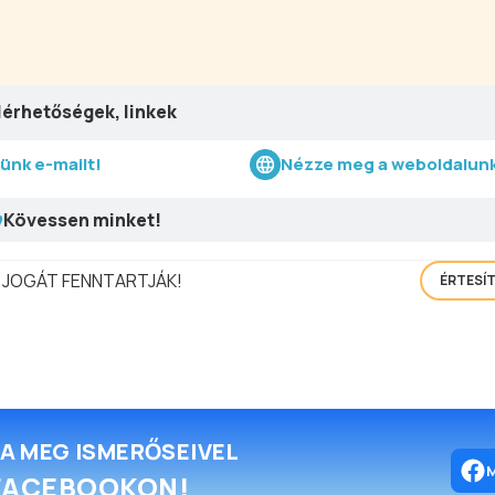
lérhetőségek, linkek
künk e-mailt!
Nézze meg a weboldalunk
Kövessen minket!
 JOGÁT FENNTARTJÁK!
ÉRTESÍ
A MEG ISMERŐSEIVEL
FACEBOOKON!