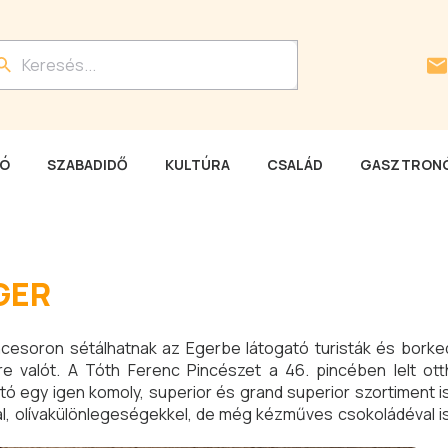
LÓ
SZABADIDŐ
KULTÚRA
CSALÁD
GASZTRONÓ
GER
esoron sétálhatnak az Egerbe látogató turisták és borked
re valót. A Tóth Ferenc Pincészet a 46. pincében lelt ott
ó egy igen komoly, superior és grand superior szortiment is
kal, olívakülönlegeségekkel, de még kézműves csokoládéval i