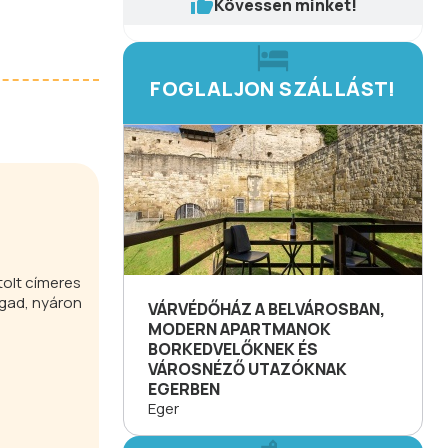
Kövessen minket!
FOGLALJON SZÁLLÁST!
tolt címeres
ogad, nyáron
VÁRVÉDŐHÁZ A BELVÁROSBAN,
MODERN APARTMANOK
BORKEDVELŐKNEK ÉS
VÁROSNÉZŐ UTAZÓKNAK
EGERBEN
Eger