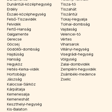
Dunántúli-középhegység
Tisza-tó
Erdély
Tiszahát
Északi-középhegység
Tiszántúl
Felső-Tiszavidék
Tokaj-Hegyalja
Felvidék
Tolnai-dombság
Fertő-Hanság
Vajdaság
Galgamente
Velencei-tó
Gerecse
Vértes
Göcsej
Viharsarok
Gödöllői-dombság
Villányi-hegység
Hajdúság
Visegrádi-hegység
Hanság
Völgység
Hegyköz
Zalai-dombvidék
Hetés-Kerka-vidék
Zempléni-hegyvidék
Hortobágy
Zsámbéki-medence
Jászság
Zselic
Kalocsai-Sárköz
Kárpátalja
Kemenesalja
Kemeneshát
Keszthelyi-hegység
Kis-Balaton