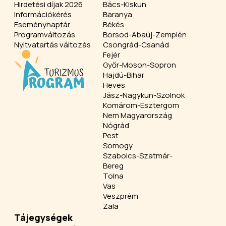
Hirdetési díjak 2026
Bács-Kiskun
Információkérés
Baranya
Eseménynaptár
Békés
Programváltozás
Borsod-Abaúj-Zemplén
Nyitvatartás változás
Csongrád-Csanád
Fejér
Győr-Moson-Sopron
Hajdú-Bihar
Heves
Jász-Nagykun-Szolnok
Komárom-Esztergom
Nem Magyarország
Nógrád
Pest
Somogy
Szabolcs-Szatmár-
Bereg
Tolna
Vas
Veszprém
Zala
Tájegységek