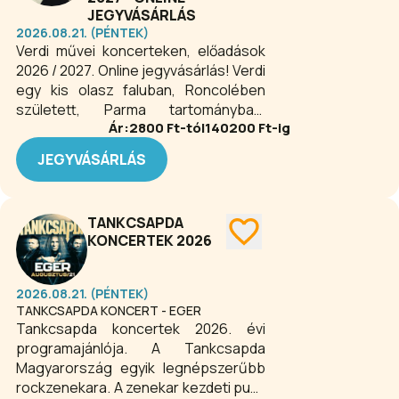
helyieket és a városba érkező
JEGYVÁSÁRLÁS
vendégeket. Az Egri Bazilikában
2026.08.21. (PÉNTEK)
ünnepi szentmise, a Dobó István
Verdi művei koncerteken, előadások
téren pedig ünnepi rendezvények és
2026 / 2027. Online jegyvásárlás! Verdi
színpadi programok gondoskodnak a
egy kis olasz faluban, Roncolében
felemelő hangulatról. Töltsd az
született, Parma tartományban.
augusztus 20-i nemzeti ünnepet Eger
Ár:
2800
Ft-tól
140200
Ft-ig
Családja korán felismerte tehetségét
történelmi belvárosában, és élvezd a
és támogatta annak
JEGYVÁSÁRLÁS
város különleges ünnepi
kibontakoztatásában. Zenei
atmoszféráját!
tanulmányait a közeli Busettóban
kezdte. Operát valamival később,
TANKCSAPDA
Milánóban kezdett írni, ahol
KONCERTEK 2026
orgonistaként kereste kenyerét.
Oberto című műve – mely 1939-ben
került bemutatásra a La Scalában –
2026.08.21. (PÉNTEK)
hatalmas siker aratott. Nemúgy
TANKCSAPDA KONCERT - EGER
következő operája – a Pünkösdi
Tankcsapda koncertek 2026. évi
királyság – amellyel kudarcot vallott.
programajánlója. A Tankcsapda
Ráadásul Verdinek ekkor kellett
Magyarország egyik legnépszerűbb
megbirkóznia két kislánya és
rockzenekara. A zenekar kezdeti punk