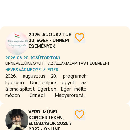
2026. AUGUSZTUS
20. EGER - ÜNNEPI
ESEMÉNYEK
2026.08.20. (CSÜTÖRTÖK)
ÜNNEPELJÜK EGYÜTT AZ ÁLLAMALAPÍTÁST EGERBEN!
HEVES VÁRMEGYE
EGER
2026. augusztus 20. programok
Egerben. Ünnepeljünk együtt az
államalapítást Egerben. Eger méltó
módon ünnepli Magyarország
államalapítását és Szent István király
emlékét. Az ünnepi programok között
VERDI MŰVEI
hagyományőrző események, ünnepi
KONCERTEKEN,
megemlékezések, koncertek és
ELŐADÁSOK 2026 /
látványos esti tűzijáték is várja a
2027 - ONLINE