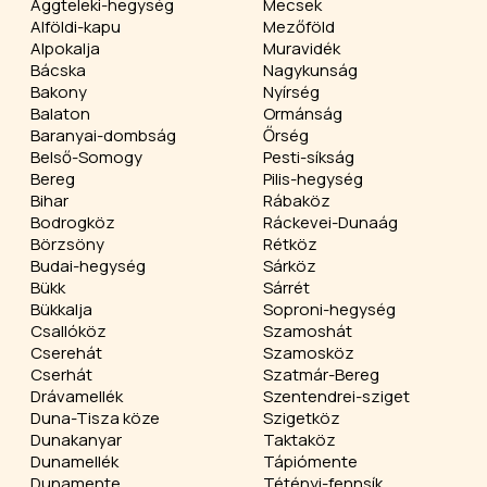
Aggteleki-hegység
Mecsek
Alföldi-kapu
Mezőföld
Alpokalja
Muravidék
Bácska
Nagykunság
Bakony
Nyírség
Balaton
Ormánság
Baranyai-dombság
Őrség
Belső-Somogy
Pesti-síkság
Bereg
Pilis-hegység
Bihar
Rábaköz
Bodrogköz
Ráckevei-Dunaág
Börzsöny
Rétköz
Budai-hegység
Sárköz
Bükk
Sárrét
Bükkalja
Soproni-hegység
Csallóköz
Szamoshát
Cserehát
Szamosköz
Cserhát
Szatmár-Bereg
Drávamellék
Szentendrei-sziget
Duna-Tisza köze
Szigetköz
Dunakanyar
Taktaköz
Dunamellék
Tápiómente
Dunamente
Tétényi-fennsík