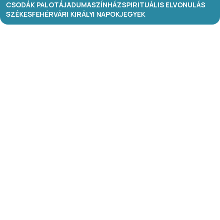
CSODÁK PALOTÁJA
DUMASZÍNHÁZ
SPIRITUÁLIS ELVONULÁS
SZÉKESFEHÉRVÁRI KIRÁLYI NAPOK
JEGYEK