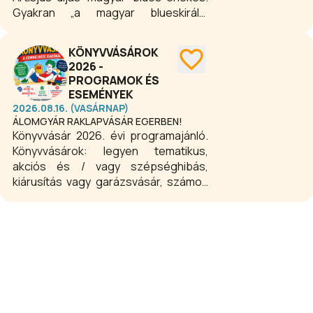
Gyakran „a magyar blueskirály”
jelzővel illetik, de Bill Kapitánynak vagy
egyszerűen csak Bill-nek is szokták
KÖNYVVÁSÁROK
szólítani.
2026 -
PROGRAMOK ÉS
ESEMÉNYEK
2026.08.16. (VASÁRNAP)
ÁLOMGYÁR RAKLAPVÁSÁR EGERBEN!
Könyvvásár 2026. évi programajánló.
Könyvvásárok: legyen tematikus,
akciós és / vagy szépséghibás,
kiárusítás vagy garázsvásár, számos
vásár közül választhatunk
országszerte, ahol kedvezményesen
juthatunk hozzá minőségi
könyvekhez.