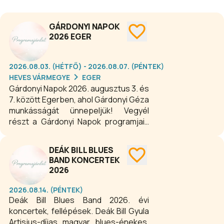
GÁRDONYI NAPOK
2026 EGER
2026.08.03. (HÉTFŐ) - 2026.08.07. (PÉNTEK)
HEVES VÁRMEGYE
EGER
Gárdonyi Napok 2026. augusztus 3. és
7. között Egerben, ahol Gárdonyi Géza
munkásságát ünnepeljük! Vegyél
részt a Gárdonyi Napok programjain
és gyűjts élményeket Magyarország
legendákkal teli városában!
DEÁK BILL BLUES
BAND KONCERTEK
2026
2026.08.14. (PÉNTEK)
Deák Bill Blues Band 2026. évi
koncertek, fellépések. Deák Bill Gyula
Artisjus-díjas magyar blues-énekes.