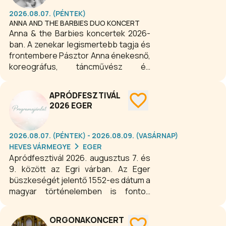
2026.08.07. (PÉNTEK)
ANNA AND THE BARBIES DUO KONCERT
Anna & the Barbies koncertek 2026-
ban. A zenekar legismertebb tagja és
frontembere Pásztor Anna énekesnő,
koreográfus, táncművész és
dalszövegíró, aki testvérével, Pásztor
Sámuellel alapította az együttest.
APRÓDFESZTIVÁL
2026 EGER
2026.08.07. (PÉNTEK) - 2026.08.09. (VASÁRNAP)
HEVES VÁRMEGYE
EGER
Apródfesztivál 2026. augusztus 7. és
9. között az Egri várban. Az Eger
büszkeségét jelentő 1552-es dátum a
magyar történelemben is fontos
szerepet játszik, hiszen ebben az
évben sikerült megállítaniuk az egri
ORGONAKONCERT
katonáknak a kb 30-szor nagyobb