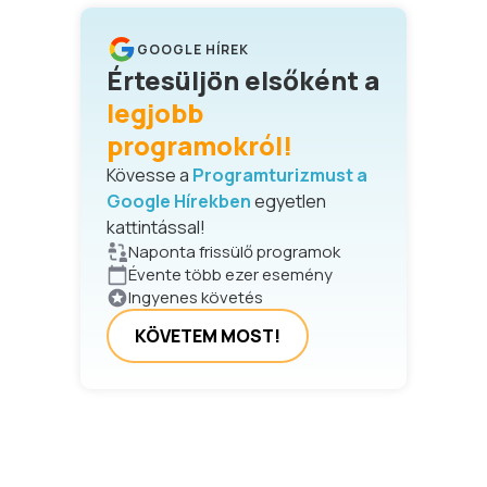
GOOGLE HÍREK
Értesüljön elsőként a
legjobb
programokról!
Kövesse a
Programturizmust a
Google Hírekben
egyetlen
kattintással!
Naponta frissülő programok
Évente több ezer esemény
Ingyenes követés
KÖVETEM MOST!