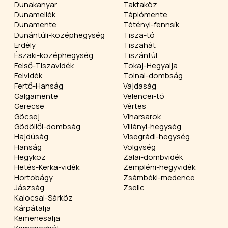
Dunakanyar
Taktaköz
Dunamellék
Tápiómente
Dunamente
Tétényi-fennsík
Dunántúli-középhegység
Tisza-tó
Erdély
Tiszahát
Északi-középhegység
Tiszántúl
Felső-Tiszavidék
Tokaj-Hegyalja
Felvidék
Tolnai-dombság
Fertő-Hanság
Vajdaság
Galgamente
Velencei-tó
Gerecse
Vértes
Göcsej
Viharsarok
Gödöllői-dombság
Villányi-hegység
Hajdúság
Visegrádi-hegység
Hanság
Völgység
Hegyköz
Zalai-dombvidék
Hetés-Kerka-vidék
Zempléni-hegyvidék
Hortobágy
Zsámbéki-medence
Jászság
Zselic
Kalocsai-Sárköz
Kárpátalja
Kemenesalja