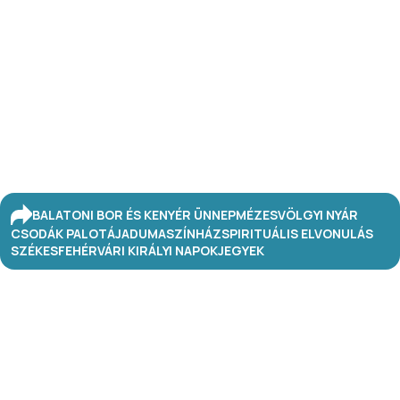
BALATONI BOR ÉS KENYÉR ÜNNEP
MÉZESVÖLGYI NYÁR
CSODÁK PALOTÁJA
DUMASZÍNHÁZ
SPIRITUÁLIS ELVONULÁS
SZÉKESFEHÉRVÁRI KIRÁLYI NAPOK
JEGYEK