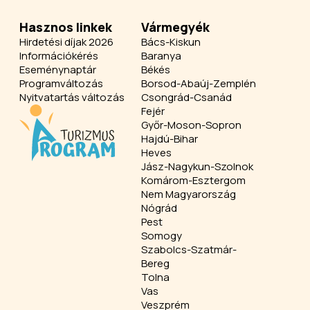
Hasznos linkek
Vármegyék
Hirdetési díjak 2026
Bács-Kiskun
Információkérés
Baranya
Eseménynaptár
Békés
Programváltozás
Borsod-Abaúj-Zemplén
Nyitvatartás változás
Csongrád-Csanád
Fejér
Győr-Moson-Sopron
Hajdú-Bihar
Heves
Jász-Nagykun-Szolnok
Komárom-Esztergom
Nem Magyarország
Nógrád
Pest
Somogy
Szabolcs-Szatmár-
Bereg
Tolna
Vas
Veszprém