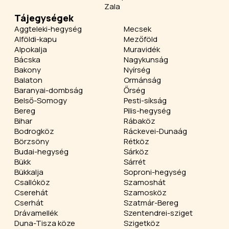
Zala
Tájegységek
Aggteleki-hegység
Mecsek
Alföldi-kapu
Mezőföld
Alpokalja
Muravidék
Bácska
Nagykunság
Bakony
Nyírség
Balaton
Ormánság
Baranyai-dombság
Őrség
Belső-Somogy
Pesti-síkság
Bereg
Pilis-hegység
Bihar
Rábaköz
Bodrogköz
Ráckevei-Dunaág
Börzsöny
Rétköz
Budai-hegység
Sárköz
Bükk
Sárrét
Bükkalja
Soproni-hegység
Csallóköz
Szamoshát
Cserehát
Szamosköz
Cserhát
Szatmár-Bereg
Drávamellék
Szentendrei-sziget
Duna-Tisza köze
Szigetköz