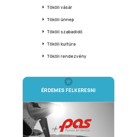
Tököli
vásár
Tököli
ünnep
Tököli
szabadidő
Tököli
kultúra
Tököli
rendezvény
ÉRDEMES FELKERESNI