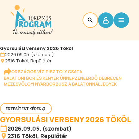
Gyorsulási verseny 2026 Tököl
2026.09.05. (szombat)
2316
Tököl
, Repülőtér
ORSZÁGOS VÍZIPISZTOLY CSATA
BALATONI BOR ÉS KENYÉR ÜNNEP
ZENEERDŐ DEBRECEN
MÉZESVÖLGYI NYÁR
BORBUSZ A BALATONNÁL
JEGYEK
ÉRTESÍTÉST KÉREK
GYORSULÁSI VERSENY 2026 TÖKÖL
2026.09.05. (szombat)
2316
Tököl
, Repülőtér