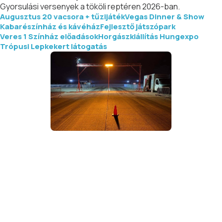
Gyorsulási versenyek a tököli reptéren 2026-ban.
Augusztus 20 vacsora + tűzijáték
Vegas Dinner & Show
Kabarészínház és kávéház
Fejlesztő játszópark
Veres 1 Színház előadások
Horgászkiállítás Hungexpo
Trópusi Lepkekert látogatás