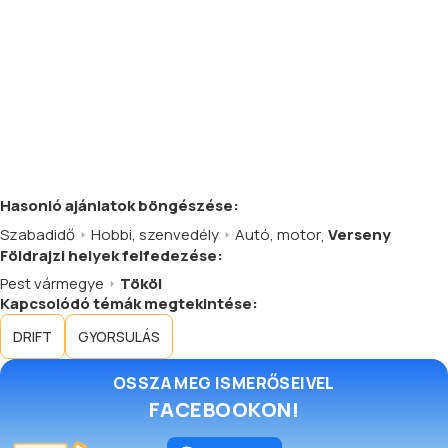
Hasonló
ajánlatok
böngészése:
Szabadidő
Hobbi, szenvedély
Autó, motor
,
Verseny
Földrajzi helyek felfedezése:
Pest vármegye
Tököl
Kapcsolódó témák megtekintése:
DRIFT
GYORSULÁS
OSSZA MEG ISMERŐSEIVEL
FACEBOOKON!