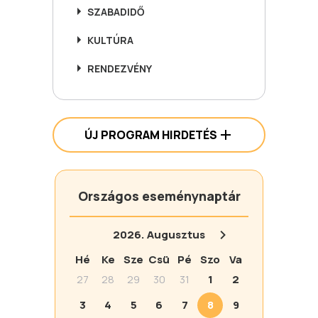
SZABADIDŐ
KULTÚRA
RENDEZVÉNY
ÚJ PROGRAM HIRDETÉS
Országos eseménynaptár
2026.
Augusztus
Hé
Ke
Sze
Csü
Pé
Szo
Va
27
28
29
30
31
1
2
3
4
5
6
7
8
9