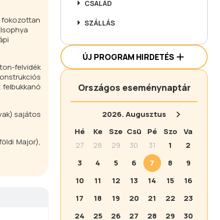
CSALÁD
n fokozottan
SZÁLLÁS
(
Isophya
lápi
ÚJ PROGRAM HIRDETÉS
ton-felvidék
onstrukciós
t felbukkanó
Országos eseménynaptár
vak) sajátos
2026.
Augusztus
Hé
Ke
Sze
Csü
Pé
Szo
Va
öldi Major),
27
28
29
30
31
1
2
3
4
5
6
7
8
9
10
11
12
13
14
15
16
17
18
19
20
21
22
23
24
25
26
27
28
29
30