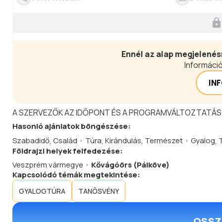
Ennél az alap megjelenés
Információ
IN
A SZERVEZŐK AZ IDŐPONT ÉS A PROGRAMVÁLTOZTATÁS
Hasonló
ajánlatok
böngészése:
Szabadidő
,
Család
Túra
,
Kirándulás
,
Természet
Gyalog
,
Földrajzi helyek felfedezése:
Veszprém vármegye
Kővágóörs (Pálköve)
Kapcsolódó témák megtekintése:
GYALOGTÚRA
TANÖSVÉNY
OSSZ