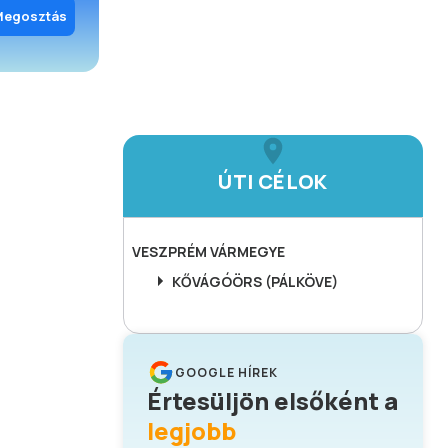
Megosztás
ÚTI CÉLOK
VESZPRÉM
VÁRMEGYE
KŐVÁGÓÖRS (PÁLKÖVE)
GOOGLE HÍREK
Értesüljön elsőként a
legjobb