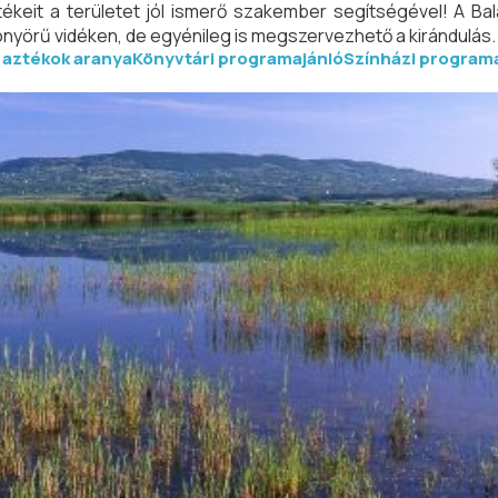
ékeit a területet jól ismerő szakember segítségével! A Bala
önyörű vidéken, de egyénileg is megszervezhető a kirándulás.
 aztékok aranya
Könyvtári programajánló
Színházi program