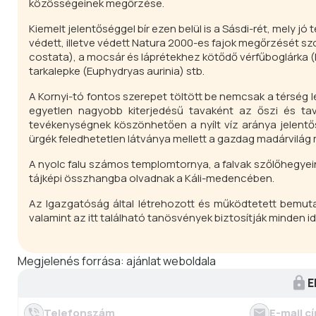
közösségeinek megőrzése.
Kiemelt jelentőséggel bír ezen belül is a Sásdi-rét, mely 
védett, illetve védett Natura 2000-es fajok megőrzését sz
costata
), a mocsár és láprétekhez kötődő vérfűboglárka (
tarkalepke (
Euphydryas aurinia
) stb.
A Kornyi-tó fontos szerepet töltött be nemcsak a térség
egyetlen nagyobb kiterjedésű tavaként az őszi és tav
tevékenységnek köszönhetően a nyílt víz aránya jelentős
ürgék feledhetetlen látványa mellett a gazdag madárvilág 
A nyolc falu számos templomtornya, a falvak szőlőhegyeine
tájképi összhangba olvadnak a Káli-medencében.
Az Igazgatóság által létrehozott és működtetett bemuta
valamint az itt található tanösvények biztosítják minden
Megjelenés forrása:
ajánlat weboldala
E
Telefonszám
E-mail c