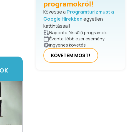
programokról!
Kövesse a
Programturizmust a
Google Hírekben
egyetlen
kattintással!
Naponta frissülő programok
Évente több ezer esemény
Ingyenes követés
KÖVETEM MOST!
TOK