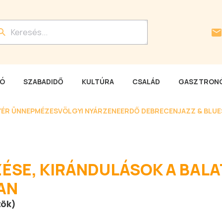
LÓ
SZABADIDŐ
KULTÚRA
CSALÁD
GASZTRONÓ
YÉR ÜNNEP
MÉZESVÖLGYI NYÁR
ZENEERDŐ DEBRECEN
JAZZ & BLU
ZÉSE, KIRÁNDULÁSOK A BAL
AN
tök)