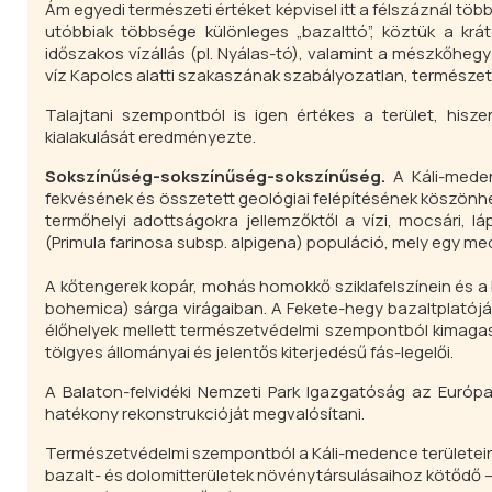
Ám egyedi természeti értéket képvisel itt a félszáznál több
utóbbiak többsége különleges „bazalttó”, köztük a krát
időszakos vízállás (pl. Nyálas-tó), valamint a mészkőheg
víz Kapolcs alatti szakaszának szabályozatlan, termész
Talajtani szempontból is igen értékes a terület, hisz
kialakulását eredményezte.
Sokszínűség-sokszínűség-sokszínűség.
A Káli-meden
fekvésének és összetett geológiai felépítésének köszönhet
termőhelyi adottságokra jellemzőktől a vízi, mocsári, lá
(
Primula farinosa subsp. alpigena
) populáció, mely egy med
A kőtengerek kopár, mohás homokkő sziklafelszínein és a
bohemica
) sárga virágaiban. A Fekete-hegy bazaltplatójá
élőhelyek mellett természetvédelmi szempontból kimaga
tölgyes állományai és jelentős kiterjedésű fás-legelői.
A Balaton-felvidéki Nemzeti Park Igazgatóság az Európa
hatékony rekonstrukcióját megvalósítani.
Természetvédelmi szempontból a Káli-medence területein
bazalt- és dolomitterületek növénytársulásaihoz kötődő – 