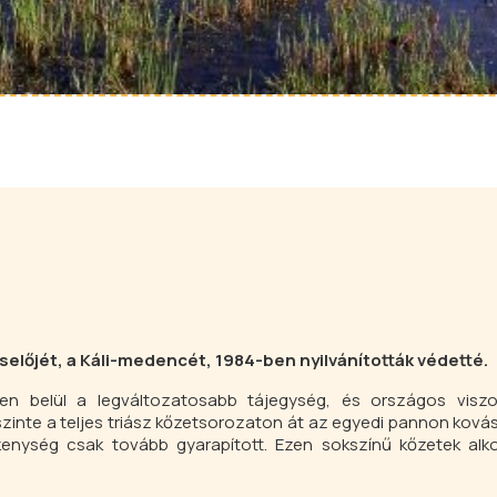
iselőjét, a Káli-medencét, 1984-ben nyilvánították védetté.
en belül a legváltozatosabb tájegység, és országos viszo
zinte a teljes triász kőzetsorozaton át az egyedi pannon kov
kenység csak tovább gyarapított. Ezen sokszínű kőzetek alkot