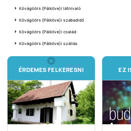
Kővágóörs (Pálköve)i
látnivaló
Kővágóörs (Pálköve)i
szabadidő
Kővágóörs (Pálköve)i
család
Kővágóörs (Pálköve)i
szállás
ÉRDEMES FELKERESNI
EZ 