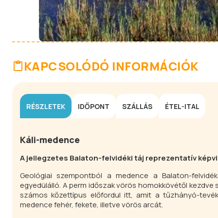
KAPCSOLÓDÓ INFORMÁCIÓK
RÉSZLETEK
IDŐPONT
SZÁLLÁS
ÉTEL-ITAL
Káli-medence
A jellegzetes Balaton-felvidéki táj reprezentatív képv
Geológiai szempontból a medence a Balaton-felvidék
egyedülálló. A perm időszak vörös homokkövétől kezdve s
számos kőzettípus előfordul itt, amit a tűzhányó-tevé
medence fehér, fekete, illetve vörös arcát.