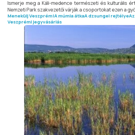
Ismerje meg a Káli-medence természeti és kulturális ért
Nemzeti Park szakvezetői várják a csoportokat ezen a gy
Menekülj Veszprém!
A múmia átka
A dzsungel rejtélye
Az
Veszprémi jegyvásárlás