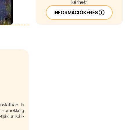
kérhet:
INFORMÁCIÓKÉRÉS
nylatban is
ás homokkőig
ják a Káli-