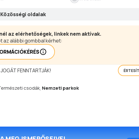
Közösségi oldalak
nél az elérhetőségek, linkek nem aktívak.
t az alábbi gombbal kérhet:
FORMÁCIÓKÉRÉS
 JOGÁT FENNTARTJÁK!
ÉRTESÍ
Természeti csodák
,
Nemzeti parkok
A MEG ISMERŐSEIVEL