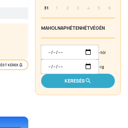
31
1
2
3
4
5
6
MA
HOLNAP
HÉTEN
HÉTVÉGÉN
-tól
TÉST KÉREK
-ig
KERESÉS