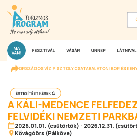
MA
FESZTIVÁL
VÁSÁR
ÜNNEP
LÁTNIVA
VAN!
ORSZÁGOS VÍZIPISZTOLY CSATA
BALATONI BOR ÉS KEN
ÉRTESÍTÉST KÉREK
A KÁLI-MEDENCE FELFEDE
FELVIDÉKI NEMZETI PARKB
2026.01.01. (csütörtök) - 2026.12.31. (csütör
Kővágóörs (Pálköve)