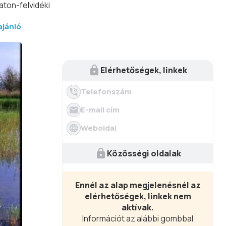
ton-felvidéki
ajánló
Elérhetőségek, linkek
Telefonszám
E-mail cím
Weboldal
Közösségi oldalak
Ennél az alap megjelenésnél az
elérhetőségek, linkek nem
aktívak.
Információt az alábbi gombbal