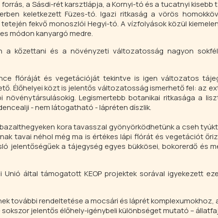
 forrás, a Sásdi-rét karsztlápja, a Kornyi-tó és a tucatnyi kisebb
erben keletkezett Füzes-tó. Igazi ritkaság a vörös homokköv
y tetején fekvő monoszlói Hegyi-tó. A vízfolyások közül kiemele
etes módon kanyargó medre.
en a kőzettani és a növényzeti változatosság nagyon sokféle
ce flóráját és vegetációját tekintve is igen változatos táje
ő. Élőhelyei közt is jelentős változatosság ismerhető fel: az e
pi növénytársulásokig. Legismertebb botanikai ritkasága a lisz
encealji - nem látogatható - lápréten díszlik.
 bazalthegyeken kora tavasszal gyönyörködhetünk a cseh tyúkt
nak tavai néhol még ma is értékes lápi flórát és vegetációt őriz
sló jelentőségűek a tájegység egyes bükkösei, bokorerdő és m
i Unió által támogatott KEOP projektek sorával igyekezett ez
ek további rendeltetése a mocsári és láprét komplexumokhoz, 
sokszor jelentős élőhely-igénybeli különbséget mutató – állatfa