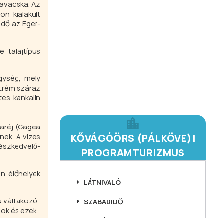
 tavacska. Az
ön kialakult
ndő az Eger-
 talajtípus
gység, mely
xtrém száraz
tes kankalin
aréj (
Gagea
nek. A vizes
KŐVÁGÓÖRS (PÁLKÖVE)I
észkedvelő-
PROGRAMTURIZMUS
en élőhelyek
LÁTNIVALÓ
a váltakozó
SZABADIDŐ
jok és ezek