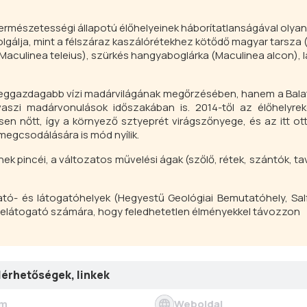
jó természetességi állapotú élőhelyeinek háborítatlanságával olya
olgálja, mint a félszáraz kaszálórétekhez kötődő magyar tarsza 
Maculinea teleius
), szürkés hangyaboglárka (
Maculinea alcon
), 
 leggazdagabb vízi madárvilágának megőrzésében, hanem a Bala
aszi madárvonulások időszakában is. 2014-től az élőhelyrek
en nőtt, így a környező sztyeprét virágszőnyege, és az itt ot
megcsodálására is mód nyílik.
k pincéi, a változatos művelési ágak (szőlő, rétek, szántók, ta
tó- és látogatóhelyek (Hegyestű Geológiai Bemutatóhely, Salf
 idelátogató számára, hogy feledhetetlen élményekkel távozzon
lérhetőségek, linkek
ím
Weboldal