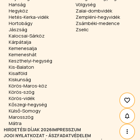
Hanság
Völgység
Hegyköz
Zalai-dombvidék
Hetés-Kerka-vidék
Zempléni-hegyvidék
Hortobágy
Zsámbéki-medence
Jászság
Zselic
Kalocsai-Sárköz
Kárpátalja
Kemenesalja
Kemeneshát
Keszthelyi-hegység
Kis-Balaton
Kisalföld
Kiskunság
Körös-Maros-köz
Körös-szög
Körös-vidék
Kőszegi-hegység
Külső-Somogy
Marosszög
Mátra
HIRDETÉSI DÍJAK 2026
IMPRESSZUM
JOGI NYILATKOZAT - ÁSZF
ADATVÉDELEM