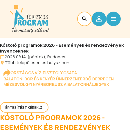
Kóstoló programok 2026 - Események és rendezvények
ínyenceknek
2026.08.14. (péntek), Budapest
Több településen és helyszínen
ORSZÁGOS VÍZIPISZTOLY CSATA
BALATONI BOR ÉS KENYÉR ÜNNEP
ZENEERDŐ DEBRECEN
MÉZESVÖLGYI NYÁR
BORBUSZ A BALATONNÁL
JEGYEK
ÉRTESÍTÉST KÉREK
KÓSTOLÓ PROGRAMOK 2026 -
ESEMÉNYEK ÉS RENDEZVÉNYEK