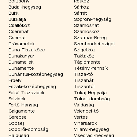
Börzsöny
Rétköz
Budai-hegység
Sárköz
Bükk
Sárrét
Bükkalja
Soproni-hegység
Csallóköz
Szamoshát
Cserehát
Szamosköz
Cserhát
Szatmár-Bereg
Drávamellék
Szentendrei-sziget
Duna-Tisza köze
Szigetköz
Dunakanyar
Taktaköz
Dunamellék
Tápiómente
Dunamente
Tétényi-fennsík
Dunántúli-középhegység
Tisza-tó
Erdély
Tiszahát
Északi-középhegység
Tiszántúl
Felső-Tiszavidék
Tokaj-Hegyalja
Felvidék
Tolnai-dombság
Fertő-Hanság
Vajdaság
Galgamente
Velencei-tó
Gerecse
Vértes
Göcsej
Viharsarok
Gödöllői-dombság
Villányi-hegység
Hajdúság
Visegrádi-hegység