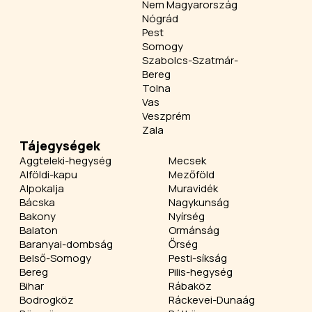
Nem Magyarország
Nógrád
Pest
Somogy
Szabolcs-Szatmár-
Bereg
Tolna
Vas
Veszprém
Zala
Tájegységek
Aggteleki-hegység
Mecsek
Alföldi-kapu
Mezőföld
Alpokalja
Muravidék
Bácska
Nagykunság
Bakony
Nyírség
Balaton
Ormánság
Baranyai-dombság
Őrség
Belső-Somogy
Pesti-síkság
Bereg
Pilis-hegység
Bihar
Rábaköz
Bodrogköz
Ráckevei-Dunaág