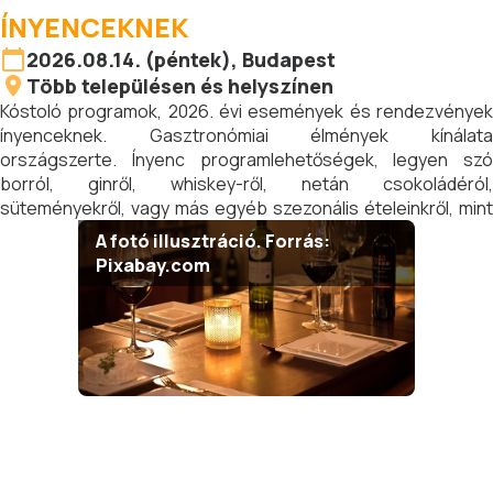
ÍNYENCEKNEK
2026.08.14. (péntek), Budapest
Több településen és helyszínen
Kóstoló programok, 2026. évi események és rendezvények
ínyenceknek. Gasztronómiai élmények kínálata
országszerte. Ínyenc programlehetőségek, legyen szó
borról, ginről, whiskey-ről, netán csokoládéról,
süteményekről, vagy más egyéb szezonális ételeinkről, mint
amilyen a kocsonya. Ezeken az alkalmakon nemcsak az
A fotó illusztráció. Forrás:
ételek és az italok mutatkoznak be, hanem az adott
Pixabay.com
vendéglátóhelyek is.