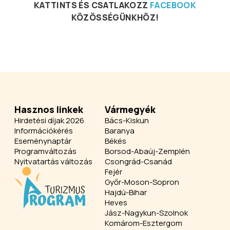
KATTINTS ÉS CSATLAKOZZ
FACEBOOK
KÖZÖSSÉGÜNKHÖZ!
Hasznos linkek
Vármegyék
Hirdetési díjak 2026
Bács-Kiskun
Információkérés
Baranya
Eseménynaptár
Békés
Programváltozás
Borsod-Abaúj-Zemplén
Nyitvatartás változás
Csongrád-Csanád
Fejér
Győr-Moson-Sopron
Hajdú-Bihar
Heves
Jász-Nagykun-Szolnok
Komárom-Esztergom