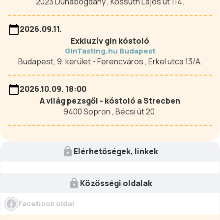
2023 Dunabogdány , Kossuth Lajos út 114.
2026.09.11.
Exkluzív gin kóstoló
GinTasting.hu Budapest
Budapest, 9. kerület - Ferencváros , Erkel utca 13/A.
2026.10.09. 18:00
A világ pezsgői - kóstoló a Strecben
9400 Sopron , Bécsi út 20.
Elérhetőségek, linkek
Közösségi oldalak
Facebook oldal