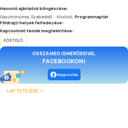
Hasonló
ajánlatok
böngészése:
Gasztronómia
,
Szabadidő
Kóstoló
,
Programnaptár
Földrajzi helyek felfedezése:
Kapcsolódó témák megtekintése:
KÓSTOLÓ
OSSZA MEG ISMERŐSEIVEL
FACEBOOKON!
Megosztás
LAP TETEJÉRE