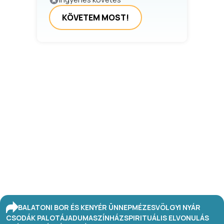
KÖVETEM MOST!
BALATONI BOR ÉS KENYÉR ÜNNEP
MÉZESVÖLGYI NYÁR
CSODÁK PALOTÁJA
DUMASZÍNHÁZ
SPIRITUÁLIS ELVONULÁS