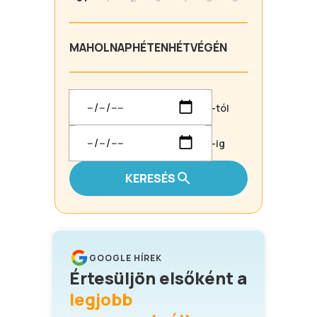
MA
HOLNAP
HÉTEN
HÉTVÉGÉN
-tól
-ig
KERESÉS
GOOGLE HÍREK
Értesüljön elsőként a
legjobb