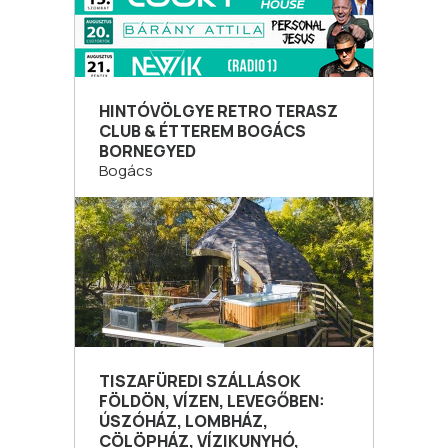
HINTÓVÖLGYE RETRO TERASZ
CLUB & ÉTTEREM BOGÁCS
BORNEGYED
Bogács
TISZAFÜREDI SZÁLLÁSOK
FÖLDÖN, VÍZEN, LEVEGŐBEN:
ÚSZÓHÁZ, LOMBHÁZ,
CÖLÖPHÁZ, VÍZIKUNYHÓ,