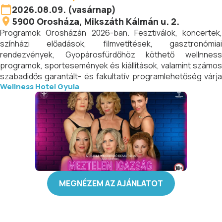
2026.08.09. (vasárnap)
5900
Orosháza
, Mikszáth Kálmán u. 2.
Programok Orosházán 2026-ban. Fesztiválok, koncertek,
színházi előadások, filmvetítések, gasztronómiai
rendezvények, Gyopárosfürdőhöz köthető wellnness
programok, sportesemények és kiállítások, valamint számos
szabadidős garantált- és fakultatív programlehetőség várja
Wellness Hotel Gyula
az városban lakókat és az idei érkező turistákat egész
évben.
MEGNÉZEM AZ AJÁNLATOT