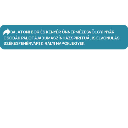
BALATONI BOR ÉS KENYÉR ÜNNEP
MÉZESVÖLGYI NYÁR
CSODÁK PALOTÁJA
DUMASZÍNHÁZ
SPIRITUÁLIS ELVONULÁS
SZÉKESFEHÉRVÁRI KIRÁLYI NAPOK
JEGYEK