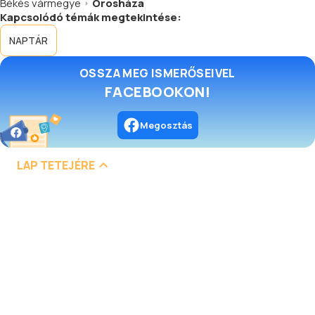
Békés vármegye
Orosháza
Kapcsolódó témák megtekintése:
NAPTÁR
OSSZA MEG ISMERŐSEIVEL
FACEBOOKON!
Megosztás
LAP TETEJÉRE