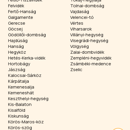
Felvidék
Tolnai-dombság
Fertő-Hanság
Vajdaság
Galgamente
Velencei-tó
Gerecse
Vértes
Göcsej
Viharsarok
Gödöllői-dombság
Villányi-hegység
Hajdúság
Visegrádi-hegység
Hanság
Völgység
Hegyköz
Zalai-dombvidék
Hetés-Kerka-vidék
Zempléni-hegyvidék
Hortobágy
Zsámbéki-medence
Jászság
Zselic
Kalocsai-Sárköz
Kárpátalja
Kemenesalja
Kemeneshát
Keszthelyi-hegység
Kis-Balaton
Kisalföld
Kiskunság
Körös-Maros-köz
Körös-szög