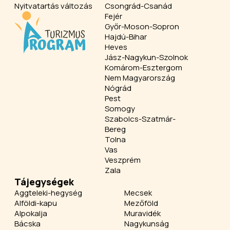
Nyitvatartás változás
Csongrád-Csanád
Fejér
Győr-Moson-Sopron
Hajdú-Bihar
Heves
Jász-Nagykun-Szolnok
Komárom-Esztergom
Nem Magyarország
Nógrád
Pest
Somogy
Szabolcs-Szatmár-
Bereg
Tolna
Vas
Veszprém
Zala
Tájegységek
Aggteleki-hegység
Mecsek
Alföldi-kapu
Mezőföld
Alpokalja
Muravidék
Bácska
Nagykunság