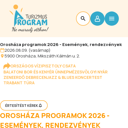
Orosháza programok 2026 - Események, rendezvények
2026.08.09. (vasárnap)
5900
Orosháza
, Mikszáth Kálmán u. 2.
ORSZÁGOS VÍZIPISZTOLY CSATA
BALATONI BOR ÉS KENYÉR ÜNNEP
MÉZESVÖLGYI NYÁR
ZENEERDŐ DEBRECEN
JAZZ & BLUES KONCERTEST
TRABANT TÚRA
ÉRTESÍTÉST KÉREK
OROSHÁZA PROGRAMOK 2026 -
ESEMÉNYEK, RENDEZVÉNYEK