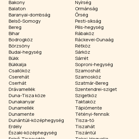
Bakony
Nyírség
Balaton
Ormánság
Baranyai-dombság
Őrség
Belső-Somogy
Pesti-síkság
Bereg
Pilis-hegység
Bihar
Rábaköz
Bodrogköz
Ráckevei-Dunaág
Börzsöny
Rétköz
Budai-hegység
Sárköz
Bükk
Sárrét
Bükkalja
Soproni-hegység
Csallóköz
Szamoshát
Cserehát
Szamosköz
Cserhát
Szatmár-Bereg
Drávamellék
Szentendrei-sziget
Duna-Tisza köze
Szigetköz
Dunakanyar
Taktaköz
Dunamellék
Tápiómente
Dunamente
Tétényi-fennsík
Dunántúli-középhegység
Tisza-tó
Erdély
Tiszahát
Északi-középhegység
Tiszántúl
Felső-Tiszavidék
Tokaj-Hegyalja