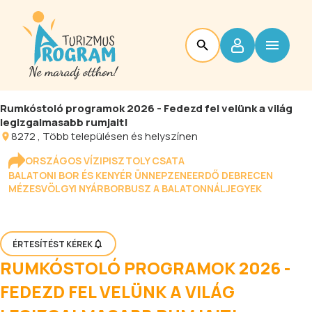
Rumkóstoló programok 2026 - Fedezd fel velünk a világ
legizgalmasabb rumjait!
8272
, Több településen és helyszínen
ORSZÁGOS VÍZIPISZTOLY CSATA
BALATONI BOR ÉS KENYÉR ÜNNEP
ZENEERDŐ DEBRECEN
MÉZESVÖLGYI NYÁR
BORBUSZ A BALATONNÁL
JEGYEK
ÉRTESÍTÉST KÉREK
RUMKÓSTOLÓ PROGRAMOK 2026 -
FEDEZD FEL VELÜNK A VILÁG