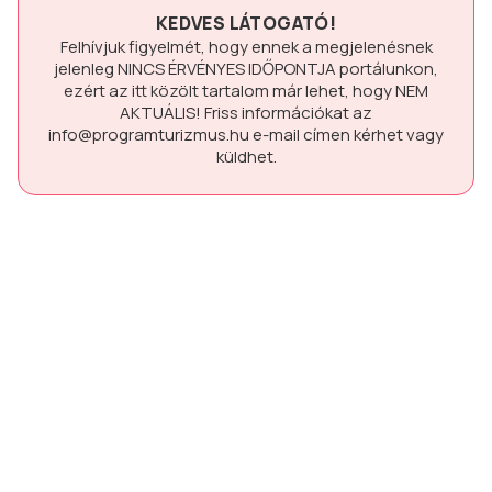
KEDVES LÁTOGATÓ!
Felhívjuk figyelmét, hogy ennek a megjelenésnek
jelenleg
NINCS ÉRVÉNYES IDŐPONTJA
portálunkon,
ezért az itt közölt tartalom már lehet, hogy
NEM
AKTUÁLIS!
Friss információkat az
info@programturizmus.hu
e-mail címen kérhet vagy
küldhet.