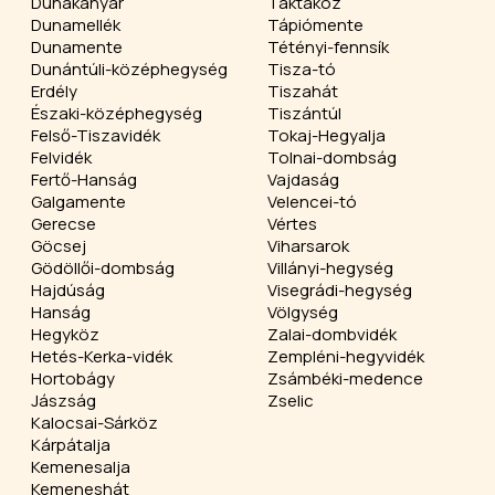
Dunakanyar
Taktaköz
Dunamellék
Tápiómente
Dunamente
Tétényi-fennsík
Dunántúli-középhegység
Tisza-tó
Erdély
Tiszahát
Északi-középhegység
Tiszántúl
Felső-Tiszavidék
Tokaj-Hegyalja
Felvidék
Tolnai-dombság
Fertő-Hanság
Vajdaság
Galgamente
Velencei-tó
Gerecse
Vértes
Göcsej
Viharsarok
Gödöllői-dombság
Villányi-hegység
Hajdúság
Visegrádi-hegység
Hanság
Völgység
Hegyköz
Zalai-dombvidék
Hetés-Kerka-vidék
Zempléni-hegyvidék
Hortobágy
Zsámbéki-medence
Jászság
Zselic
Kalocsai-Sárköz
Kárpátalja
Kemenesalja
Kemeneshát