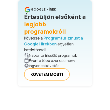
GOOGLE HÍREK
Értesüljön elsőként a
legjobb
programokról!
Kövesse a
Programturizmust a
Google Hírekben
egyetlen
kattintással!
Naponta frissülő programok
Évente több ezer esemény
Ingyenes követés
KÖVETEM MOST!