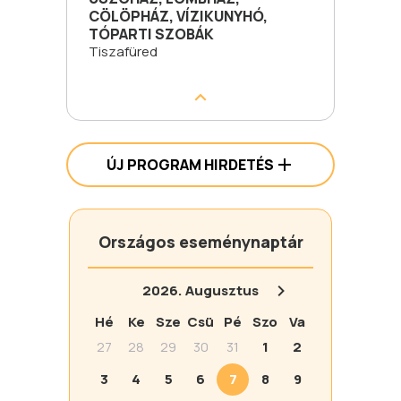
CÖLÖPHÁZ, VÍZIKUNYHÓ,
TÓPARTI SZOBÁK
Tiszafüred
ÚJ PROGRAM HIRDETÉS
Országos eseménynaptár
2026.
Augusztus
Hé
Ke
Sze
Csü
Pé
Szo
Va
27
28
29
30
31
1
2
3
4
5
6
7
8
9