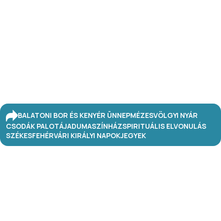
BALATONI BOR ÉS KENYÉR ÜNNEP
MÉZESVÖLGYI NYÁR
CSODÁK PALOTÁJA
DUMASZÍNHÁZ
SPIRITUÁLIS ELVONULÁS
SZÉKESFEHÉRVÁRI KIRÁLYI NAPOK
JEGYEK