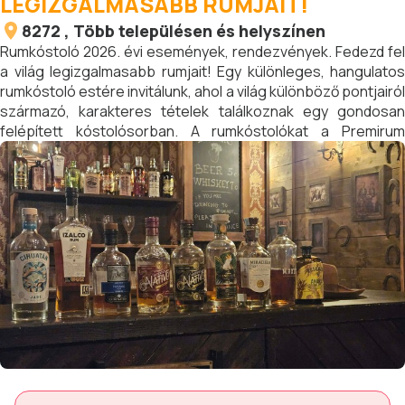
LEGIZGALMASABB RUMJAIT!
8272
, Több településen és helyszínen
Rumkóstoló 2026. évi események, rendezvények. Fedezd fel
a világ legizgalmasabb rumjait! Egy különleges, hangulatos
rumkóstoló estére invitálunk, ahol a világ különböző pontjairól
származó, karakteres tételek találkoznak egy gondosan
felépített kóstolósorban. A rumkóstolókat a Premirum
Europe rumszakértője tartja, aki szívesen segít a prémium
rumokkal kapcsolatos tudásod elmélyítésében. Célunk, hogy
mindenki számára megtaláljuk a hozzá legközelebb álló
rumstílust. Készülj egy ízekben gazdag utazásra!