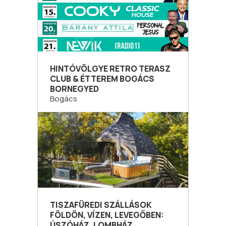
HINTÓVÖLGYE RETRO TERASZ
CLUB & ÉTTEREM BOGÁCS
BORNEGYED
Bogács
TISZAFÜREDI SZÁLLÁSOK
FÖLDÖN, VÍZEN, LEVEGŐBEN:
ÚSZÓHÁZ, LOMBHÁZ,