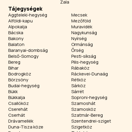
Zala
Tájegységek
Aggteleki-hegység
Mecsek
Alföldi-kapu
Mezőföld
Alpokalja
Muravidék
Bácska
Nagykunság
Bakony
Nyírség
Balaton
Ormánság
Baranyai-dombság
Őrség
Belső-Somogy
Pesti-síkság
Bereg
Pilis-hegység
Bihar
Rábaköz
Bodrogköz
Ráckevei-Dunaág
Börzsöny
Rétköz
Budai-hegység
Sárköz
Bükk
Sárrét
Bükkalja
Soproni-hegység
Csallóköz
Szamoshát
Cserehát
Szamosköz
Cserhát
Szatmár-Bereg
Drávamellék
Szentendrei-sziget
Duna-Tisza köze
Szigetköz