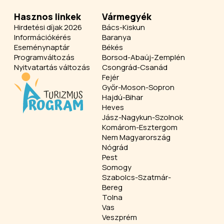
Hasznos linkek
Vármegyék
Hirdetési díjak 2026
Bács-Kiskun
Információkérés
Baranya
Eseménynaptár
Békés
Programváltozás
Borsod-Abaúj-Zemplén
Nyitvatartás változás
Csongrád-Csanád
Fejér
Győr-Moson-Sopron
Hajdú-Bihar
Heves
Jász-Nagykun-Szolnok
Komárom-Esztergom
Nem Magyarország
Nógrád
Pest
Somogy
Szabolcs-Szatmár-
Bereg
Tolna
Vas
Veszprém